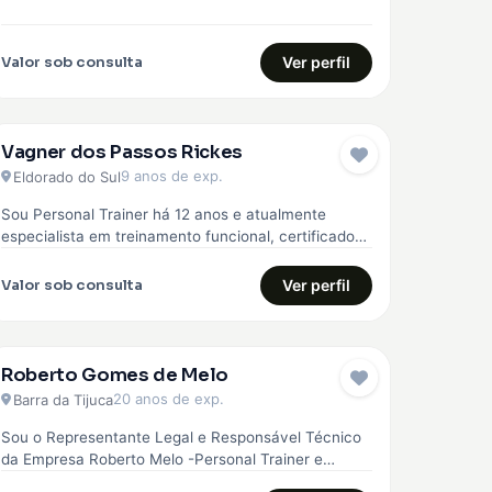
Valor sob consulta
Ver perfil
Vagner dos Passos Rickes
9 anos de exp.
Eldorado do Sul
Sou Personal Trainer há 12 anos e atualmente
especialista em treinamento funcional, certificado
pela Core 360, curso avançado em treinamento…
Valor sob consulta
Ver perfil
Roberto Gomes de Melo
20 anos de exp.
Barra da Tijuca
Sou o Representante Legal e Responsável Técnico
da Empresa Roberto Melo -Personal Trainer e
Musculação. A empresa Roberto Melo -…