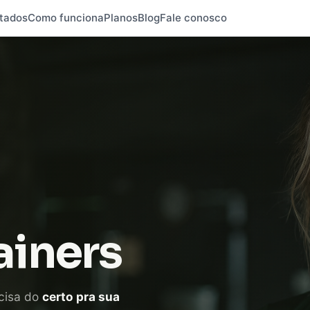
tados
Como funciona
Planos
Blog
Fale conosco
ainers
cisa do
certo pra sua