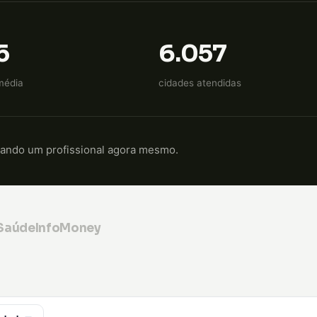
5
6.057
média
cidades atendidas
cando um profissional agora mesmo.
 Saúde
InfoMoney