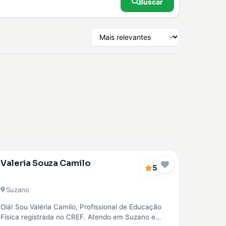
Buscar
Verificado
Valeria Souza Camilo
5
EMBAIXADOR
(1)
Suzano
Olá! Sou Valéria Camilo, Profissional de Educação
Física registrada no CREF. Atendo em Suzano e