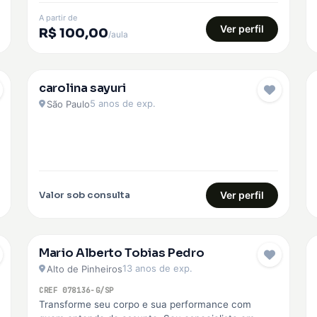
A partir de
Ver perfil
R$ 100,00
/aula
carolina sayuri
EMBAIXADOR
5 anos de exp.
São Paulo
Valor sob consulta
Ver perfil
Mario Alberto Tobias Pedro
13 anos de exp.
Alto de Pinheiros
CREF 078136-G/SP
Transforme seu corpo e sua performance com