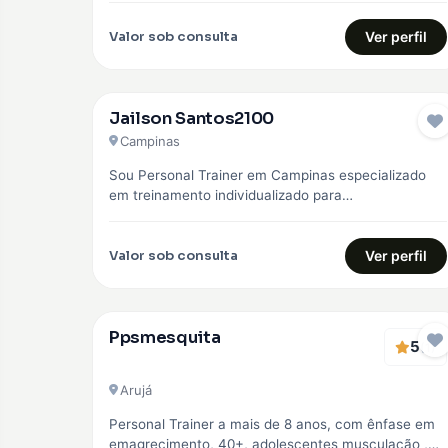
Valor sob consulta
Ver perfil
Jailson Santos2100
Campinas
Sou Personal Trainer em Campinas especializado
em treinamento individualizado para
emagrecimento, hipertrofia e fortalecimento
muscular. Trabalho com alunos iniciantes e…
Valor sob consulta
Ver perfil
Ppsmesquita
5
(1)
Arujá
Personal Trainer a mais de 8 anos, com ênfase em
emagrecimento, 40+, adolescentes musculação ,