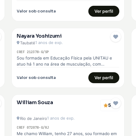
voltada para o emagrecimento, hipertrofia, melhoria
da qualidade de…
Valor sob consulta
Ver perfil
Nayara Yoshizumi
1 anos de exp.
Taubaté
CREF 212378-G/SP
Sou formada em Educação Física pela UNITAU e
atuo há 1 ano na área de musculação, com
experiência no SESI,…
Valor sob consulta
Ver perfil
William Souza
5
(1)
1 anos de exp.
Rio de Janeiro
CREF 072078-G/RJ
Me chamo William, tenho 27 anos, sou formado em