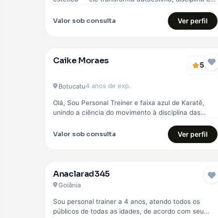
qualidade de vida. Comecei…
Valor sob consulta
Ver perfil
Caike Moraes
5
EMBAIXADOR
(1)
4 anos de exp.
Botucatu
Olá, Sou Personal Treiner e faixa azul de Karatê,
unindo a ciência do movimento à disciplina das
artes marciais. Meu…
Valor sob consulta
Ver perfil
Anaclarad345
Goiânia
Sou personal trainer a 4 anos, atendo todos os
públicos de todas as idades, de acordo com seu