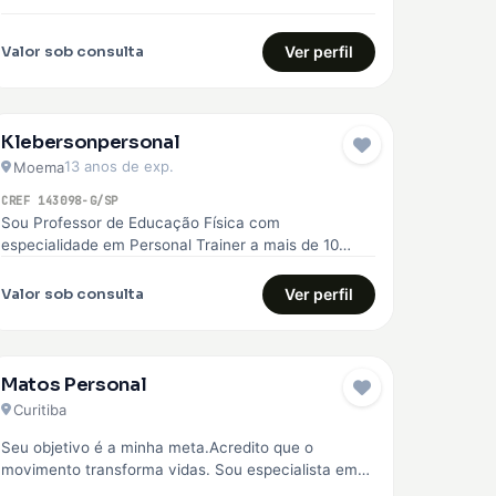
superação. Com essa experiência, me formei…
Valor sob consulta
Ver perfil
Klebersonpersonal
13 anos de exp.
Moema
CREF 143098-G/SP
Sou Professor de Educação Física com
especialidade em Personal Trainer a mais de 10
anos, ajudo você a chegar no…
Valor sob consulta
Ver perfil
Matos Personal
Curitiba
Seu objetivo é a minha meta.Acredito que o
movimento transforma vidas. Sou especialista em
corrida de rua, fisiologia do exercício,…