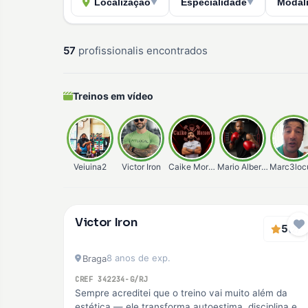
Localização
Especialidade
Modal
▼
▼
57
profissionalis encontrados
Treinos em vídeo
Veiuina2
Victor Iron
Caike Moraes
Mario Alberto
Marc3loc
Verificado
Victor Iron
Premium
5
(2)
8 anos de exp.
Braga
CREF 342234-G/RJ
Sempre acreditei que o treino vai muito além da
estética — ele transforma autoestima, disciplina e