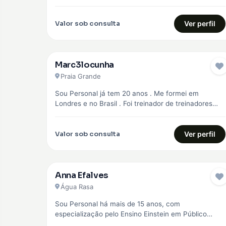
objetivo principal,…
Valor sob consulta
Ver perfil
Marc3locunha
Praia Grande
Sou Personal já tem 20 anos . Me formei em
Londres e no Brasil . Foi treinador de treinadores
em…
Valor sob consulta
Ver perfil
Anna Efalves
Água Rasa
Sou Personal há mais de 15 anos, com
especialização pelo Ensino Einstein em Público
Especial como idosos, diabéticos e hipertensos,…