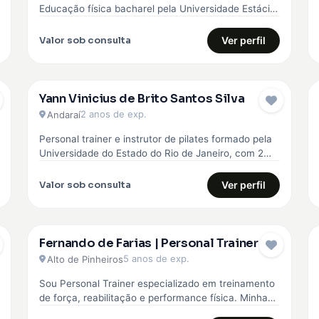
Educação física bacharel pela Universidade Estácio
de sá, comecei minha carreira…
Valor sob consulta
Ver perfil
Yann Vinicius de Brito Santos Silva
2 anos de exp.
Andaraí
Personal trainer e instrutor de pilates formado pela
Universidade do Estado do Rio de Janeiro, com 2
anos de experiência…
Valor sob consulta
Ver perfil
Fernando de Farias | Personal Trainer
5 anos de exp.
Alto de Pinheiros
Sou Personal Trainer especializado em treinamento
de força, reabilitação e performance física. Minha
abordagem é totalmente personalizada, baseada