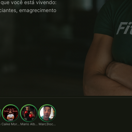
o que você está vivendo:
niciantes, emagrecimento
n
Caike Moraes
Mario Alberto
Marc3locunha