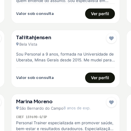
quem entende do assunto. Sou especialista em
Boxe, Musculação e Treinamento Funcional, com…
Valor sob consulta
Ver perfil
Taliitahjensen
Bela Vista
Sou Personal a 9 anos, formada na Universidade de
Uberaba, Minas Gerais desde 2015. Me mudei para
São Paulo em…
Valor sob consulta
Ver perfil
Marina Moreno
8 anos de exp.
São Bernardo do Campo
CREF 159690-G/SP
Personal Trainer especializada em promover saúde,
bem-estar e resultados duradouros. Especialização