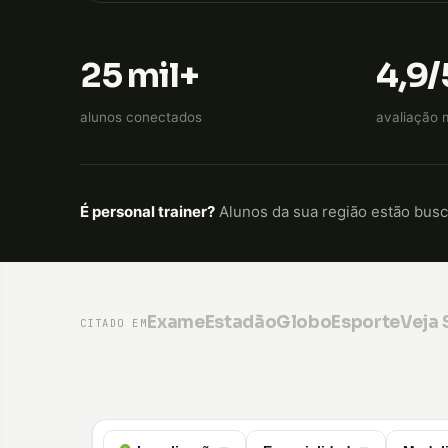
25 mil+
4,9/
alunos conectados
avaliação 
É personal trainer?
Alunos da sua região estão bus
Exame
Estadão
GloboEsporte
Veja
CITADO EM