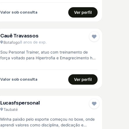
região, com treinos personalizados para…
Valor sob consulta
Ver perfil
Cauê Travassos
EMBAIXADOR
8 anos de exp.
Botafogo
Sou Personal Trainer, atuo com treinamento de
força voltado para Hipertrofia e Emagrecimento há
mais de 8 anos. Faço o…
Valor sob consulta
Ver perfil
Lucasfspersonal
Taubaté
Minha paixão pelo esporte começou no boxe, onde
aprendi valores como disciplina, dedicação e