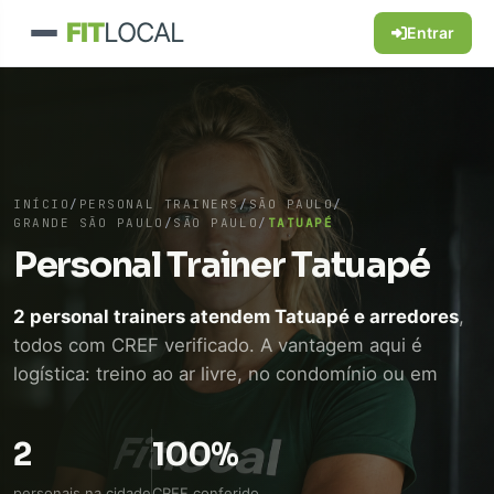
FIT
LOCAL
Entrar
INÍCIO
/
PERSONAL TRAINERS
/
SÃO PAULO
/
GRANDE SÃO PAULO
/
SÃO PAULO
/
TATUAPÉ
Personal Trainer Tatuapé
2 personal trainers atendem Tatuapé e arredores
,
todos com CREF verificado. A vantagem aqui é
logística: treino ao ar livre, no condomínio ou em
academia próxima, sem perder tempo de
deslocamento. WhatsApp direto, sem intermediário.
2
100%
personais na cidade
CREF conferido