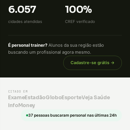
6.057
100%
cidades atendidas
CREF verificado
É personal trainer?
Alunos da sua região estão
buscando um profissional agora mesmo.
Cadastre-se grátis →
CITADO EM
Exame
Estadão
GloboEsporte
Veja Saúde
InfoMoney
37 pessoas buscaram personal nas últimas 24h