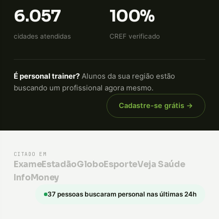
6.057
100%
cidades atendidas
CREF verificado
É personal trainer?
Alunos da sua região estão
buscando um profissional agora mesmo.
Cadastre-se grátis →
CITADO EM
Exame
Estadão
GloboEsporte
Veja Saúde
InfoMoney
37 pessoas buscaram personal nas últimas 24h