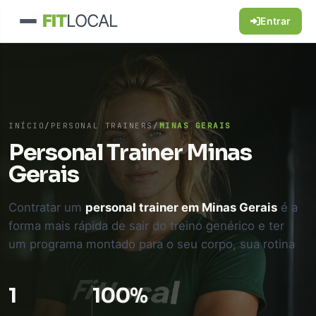
FIT
LOCAL
Entrar
INÍCIO
/
PERSONAL TRAINERS
/
MINAS GERAIS
Personal Trainer Minas
Gerais
Contratar um
personal trainer em Minas Gerais
é a
forma mais rápida de sair do treino genérico e ter
um programa montado para o seu corpo, sua rotina
e o seu objetivo. Seja para emagrecer, ganhar
massa muscular, melhorar o condicionamento físico
1
100%
ou se preparar para um teste de aptidão física