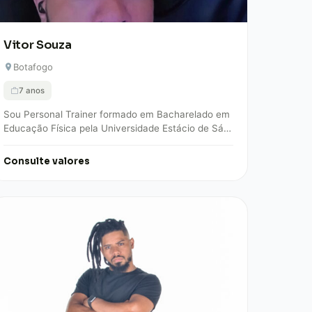
Vitor Souza
Botafogo
7 anos
Sou Personal Trainer formado em Bacharelado em
Educação Física pela Universidade Estácio de Sá,
com especialização em emagrecimento, hipertrofia
e qualidade de…
Consulte valores