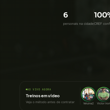
direto, sem intermediári
6
100
personais na cidade
CREF conf
AO VIVO AGORA
Treinos em vídeo
Veja o método antes de contratar
Veiuina2
Victor Iro