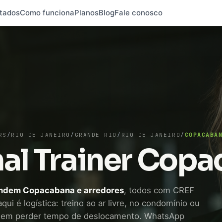
tados
Como funciona
Planos
Blog
Fale conosco
RS
/
RIO DE JANEIRO
/
GRANDE RIO
/
RIO DE JANEIRO
/
COPACABA
al Trainer Cop
tendem Copacabana e arredores
, todos com CREF
qui é logística: treino ao ar livre, no condomínio ou
sem perder tempo de deslocamento. WhatsApp