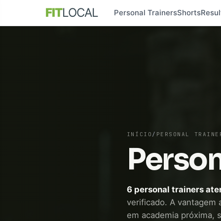
FIT
LOCAL
Personal Trainers
Shorts
Resul
INÍCIO
/
PERSONAL TRAINE
Person
6 personal trainers a
verificado. A vantagem a
em academia próxima, 