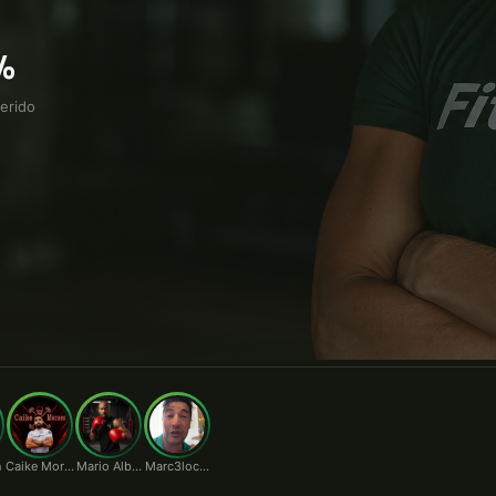
o.
%
erido
n
Caike Moraes
Mario Alberto
Marc3locunha