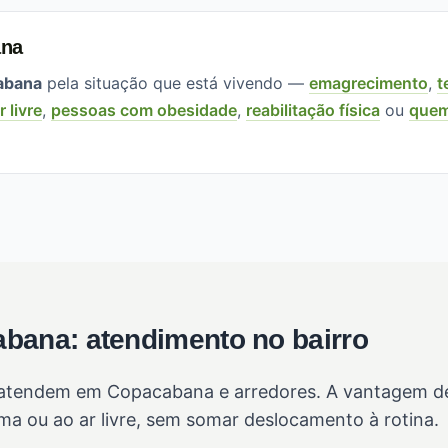
ana
abana
pela situação que está vivendo —
emagrecimento
,
t
r livre
,
pessoas com obesidade
,
reabilitação física
ou
quem
bana: atendimento no bairro
tendem em Copacabana e arredores. A vantagem de c
a ou ao ar livre, sem somar deslocamento à rotina.