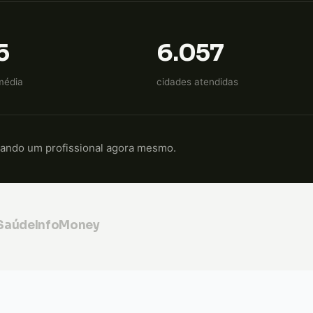
5
6.057
média
cidades atendidas
cando um profissional agora mesmo.
 Saúde
InfoMoney