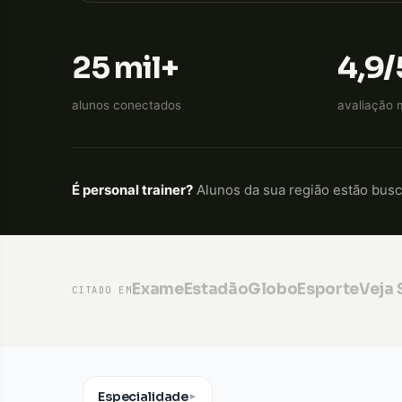
25 mil+
4,9/
alunos conectados
avaliação 
É personal trainer?
Alunos da sua região estão bus
Exame
Estadão
GloboEsporte
Veja
CITADO EM
Especialidade
▼