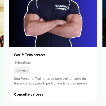
Cauê Travassos
Botafogo
8 anos
Sou Personal Trainer, atuo com treinamento de
força voltado para Hipertrofia e Emagrecimento há
mais de 8 anos. Faço o treino se…
Consulte valores