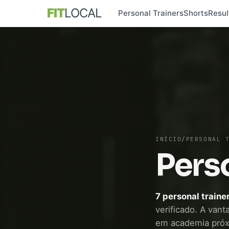
FIT
LOCAL
Personal Trainers
Shorts
Resul
INÍCIO
/
PERSONAL 
Pers
7 personal train
verificado. A vant
em academia próx