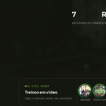
direto, sem interm
7
R
personais na cidade
pr
AO VIVO AGORA
Treinos em vídeo
Veja o método antes de contratar
Veiuina2
Victor Iro