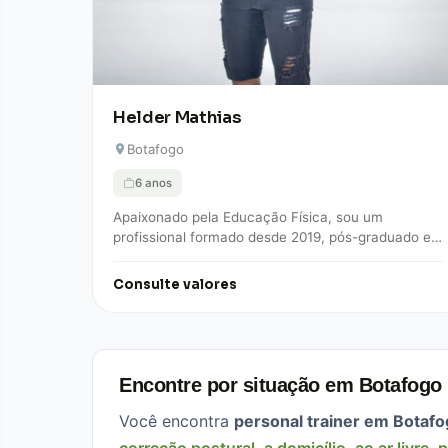
Helder Mathias
Botafogo
6 anos
Apaixonado pela Educação Física, sou um
profissional formado desde 2019, pós-graduado em
Cinesiologia e Biomecânica, especializado em
técnicas posturais. Como carioca, casado…
Consulte valores
Encontre por situação em Botafogo
Você encontra
personal trainer em Botaf