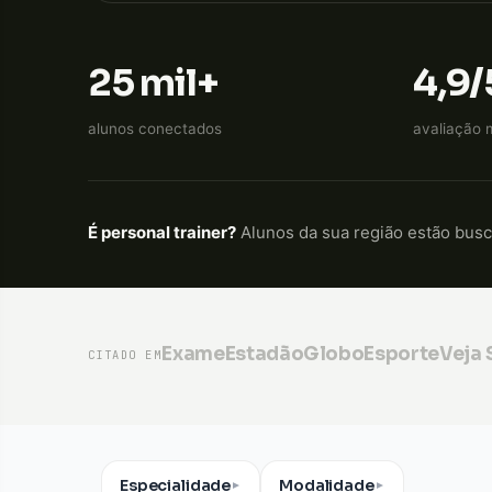
25 mil+
4,9/
alunos conectados
avaliação 
É personal trainer?
Alunos da sua região estão bus
Exame
Estadão
GloboEsporte
Veja
CITADO EM
Especialidade
Modalidade
▼
▼