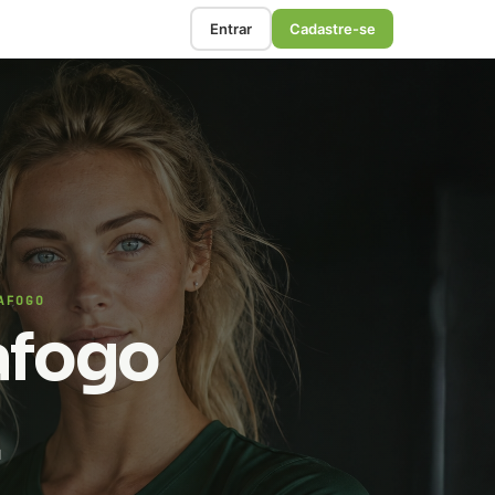
Entrar
Cadastre-se
AFOGO
afogo
u