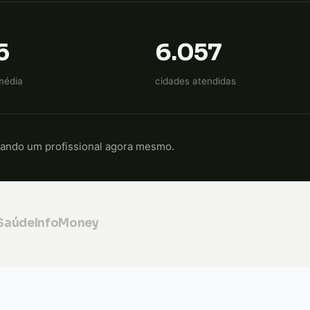
5
6.057
média
cidades atendidas
cando um profissional agora mesmo.
 Saúde
InfoMoney