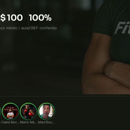
ediário.
$ 100
100%
eço médio / aula
CREF conferido
n
Caike Moraes
Mario Alberto
Marc3locunha