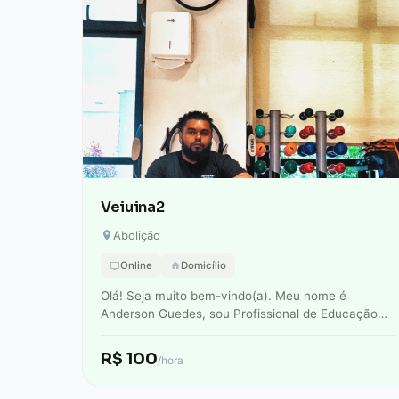
Veiuina2
Abolição
Online
Domicílio
Olá! Seja muito bem-vindo(a). Meu nome é
Anderson Guedes, sou Profissional de Educação
Física (CREF 042945) e Personal Trainer. Minha
missão é…
R$ 100
/hora