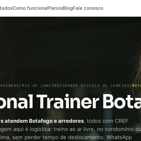
tados
Como funciona
Planos
Blog
Fale conosco
TRAINERS
/
RIO DE JANEIRO
/
GRANDE RIO
/
RIO DE JANEIRO
/
BOT
onal Trainer Bot
ers atendem Botafogo e arredores
, todos com CREF
agem aqui é logística: treino ao ar livre, no condomínio o
ima, sem perder tempo de deslocamento. WhatsApp