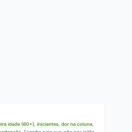
eira idade (60+)
,
iniciantes
,
dor na coluna
,