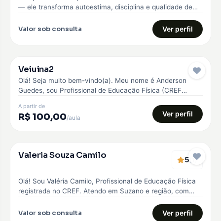
— ele transforma autoestima, disciplina e qualidade de
vida. Comecei…
Valor sob consulta
Ver perfil
Veiuina2
Pro
Olá! Seja muito bem-vindo(a). Meu nome é Anderson
Guedes, sou Profissional de Educação Física (CREF
042945) e Personal Trainer. Minha…
A partir de
Ver perfil
R$ 100,00
/aula
Verificado
Valeria Souza Camilo
5
EMBAIXADOR
(1)
Olá! Sou Valéria Camilo, Profissional de Educação Física
registrada no CREF. Atendo em Suzano e região, com
treinos personalizados para…
Valor sob consulta
Ver perfil