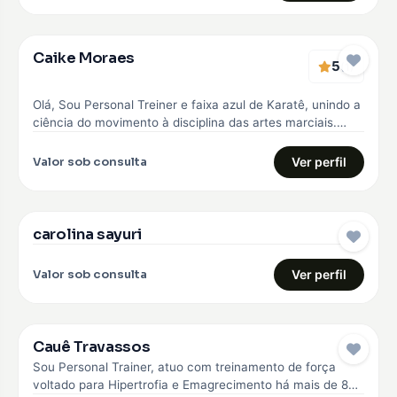
Caike Moraes
5
EMBAIXADOR
(1)
Olá, Sou Personal Treiner e faixa azul de Karatê, unindo a
ciência do movimento à disciplina das artes marciais.
Meu…
Valor sob consulta
Ver perfil
carolina sayuri
EMBAIXADOR
Valor sob consulta
Ver perfil
Cauê Travassos
EMBAIXADOR
Sou Personal Trainer, atuo com treinamento de força
voltado para Hipertrofia e Emagrecimento há mais de 8