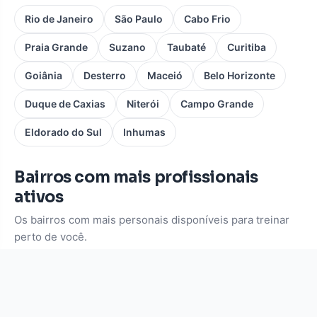
Rio de Janeiro
São Paulo
Cabo Frio
Praia Grande
Suzano
Taubaté
Curitiba
Goiânia
Desterro
Maceió
Belo Horizonte
Duque de Caxias
Niterói
Campo Grande
Eldorado do Sul
Inhumas
Bairros com mais profissionais
ativos
Os bairros com mais personais disponíveis para treinar
perto de você.
Pinheiros
Moema
Vila Mariana
Consolação
Itaim Bibi
Alto de Pinheiros
Botafogo