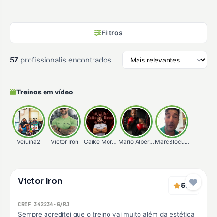
Filtros
57
profissionalis encontrados
Treinos em vídeo
Veiuina2
Victor Iron
Caike Moraes
Mario Alberto
Marc3locunha
Verificado
Victor Iron
Premium
5
(2)
CREF 342234-G/RJ
Sempre acreditei que o treino vai muito além da estética