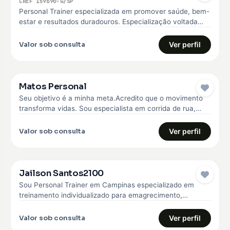
CREF 159690-G/SP
Personal Trainer especializada em promover saúde, bem-
estar e resultados duradouros. Especialização voltada
para o emagrecimento, hipertrofia, melhoria da qualidade
de…
Valor sob consulta
Ver perfil
Matos Personal
Seu objetivo é a minha meta.Acredito que o movimento
transforma vidas. Sou especialista em corrida de rua,
fisiologia do exercício,…
Valor sob consulta
Ver perfil
Jailson Santos2100
Sou Personal Trainer em Campinas especializado em
treinamento individualizado para emagrecimento,
hipertrofia e fortalecimento muscular. Trabalho com
alunos iniciantes e…
Valor sob consulta
Ver perfil