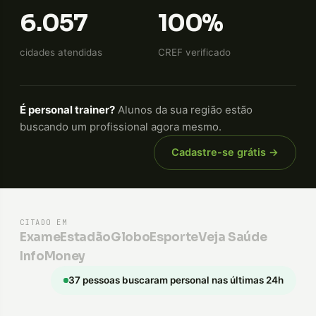
6.057
100%
cidades atendidas
CREF verificado
É personal trainer?
Alunos da sua região estão
buscando um profissional agora mesmo.
Cadastre-se grátis →
CITADO EM
Exame
Estadão
GloboEsporte
Veja Saúde
InfoMoney
37 pessoas buscaram personal nas últimas 24h