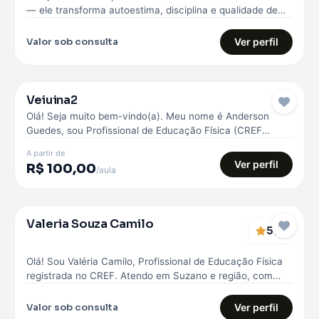
— ele transforma autoestima, disciplina e qualidade de
vida. Comecei…
Valor sob consulta
Ver perfil
Veiuina2
Pro
Olá! Seja muito bem-vindo(a). Meu nome é Anderson
Guedes, sou Profissional de Educação Física (CREF
042945) e Personal Trainer. Minha…
A partir de
Ver perfil
R$ 100,00
/aula
Verificado
Valeria Souza Camilo
5
EMBAIXADOR
(1)
Olá! Sou Valéria Camilo, Profissional de Educação Física
registrada no CREF. Atendo em Suzano e região, com
treinos personalizados para…
Valor sob consulta
Ver perfil