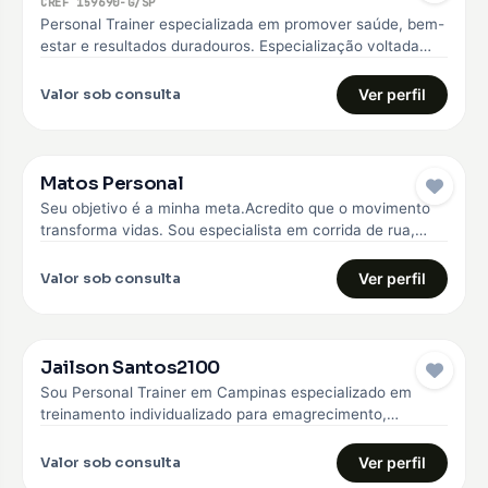
CREF 159690-G/SP
Personal Trainer especializada em promover saúde, bem-
estar e resultados duradouros. Especialização voltada
para o emagrecimento, hipertrofia, melhoria da qualidade
de…
Valor sob consulta
Ver perfil
Matos Personal
Seu objetivo é a minha meta.Acredito que o movimento
transforma vidas. Sou especialista em corrida de rua,
fisiologia do exercício,…
Valor sob consulta
Ver perfil
Jailson Santos2100
Sou Personal Trainer em Campinas especializado em
treinamento individualizado para emagrecimento,
hipertrofia e fortalecimento muscular. Trabalho com
alunos iniciantes e…
Valor sob consulta
Ver perfil