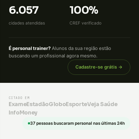
6.057
100%
cidades atendidas
CREF verificado
É personal trainer?
Alunos da sua região estão
buscando um profissional agora mesmo.
Cadastre-se grátis →
CITADO EM
Exame
Estadão
GloboEsporte
Veja Saúde
InfoMoney
37 pessoas buscaram personal nas últimas 24h