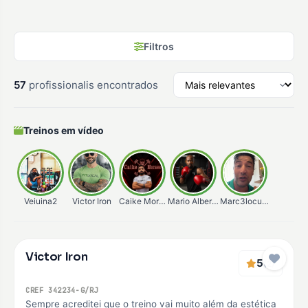
Filtros
57
profissionalis encontrados
Treinos em vídeo
Veiuina2
Victor Iron
Caike Moraes
Mario Alberto
Marc3locunha
Verificado
Victor Iron
Premium
5
(2)
CREF 342234-G/RJ
Sempre acreditei que o treino vai muito além da estética