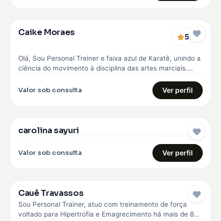
Caike Moraes
5
EMBAIXADOR
(1)
Olá, Sou Personal Treiner e faixa azul de Karatê, unindo a
ciência do movimento à disciplina das artes marciais.
Meu…
Valor sob consulta
Ver perfil
carolina sayuri
EMBAIXADOR
Valor sob consulta
Ver perfil
Cauê Travassos
EMBAIXADOR
Sou Personal Trainer, atuo com treinamento de força
voltado para Hipertrofia e Emagrecimento há mais de 8