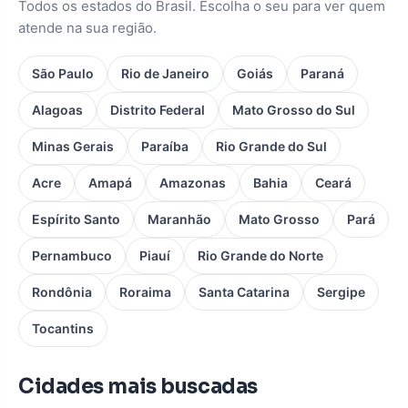
Todos os estados do Brasil. Escolha o seu para ver quem
atende na sua região.
São Paulo
Rio de Janeiro
Goiás
Paraná
Alagoas
Distrito Federal
Mato Grosso do Sul
Minas Gerais
Paraíba
Rio Grande do Sul
Acre
Amapá
Amazonas
Bahia
Ceará
Espírito Santo
Maranhão
Mato Grosso
Pará
Pernambuco
Piauí
Rio Grande do Norte
Rondônia
Roraima
Santa Catarina
Sergipe
Tocantins
Cidades mais buscadas