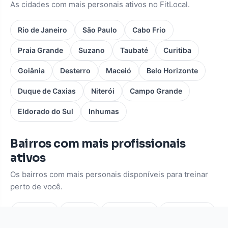
As cidades com mais personais ativos no FitLocal.
Rio de Janeiro
São Paulo
Cabo Frio
Praia Grande
Suzano
Taubaté
Curitiba
Goiânia
Desterro
Maceió
Belo Horizonte
Duque de Caxias
Niterói
Campo Grande
Eldorado do Sul
Inhumas
Bairros com mais profissionais
ativos
Os bairros com mais personais disponíveis para treinar
perto de você.
Pinheiros
Moema
Vila Mariana
Consolação