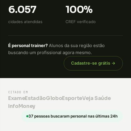
6.057
100%
cidades atendidas
CREF verificado
É personal trainer?
Alunos da sua região estão
buscando um profissional agora mesmo.
Cadastre-se grátis →
CITADO EM
Exame
Estadão
GloboEsporte
Veja Saúde
InfoMoney
37 pessoas buscaram personal nas últimas 24h