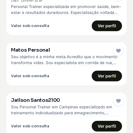
CREF 159690-G/SP
Personal Trainer especializada em promover saúde, bem-
estar e resultados duradouros. Especialização voltada
para o emagrecimento, hipertrofia, melhoria da qualidade
de…
Valor sob consulta
Ver perfil
Matos Personal
Seu objetivo é a minha meta.Acredito que o movimento
transforma vidas. Sou especialista em corrida de rua,
fisiologia do exercício,…
Valor sob consulta
Ver perfil
Jailson Santos2100
Sou Personal Trainer em Campinas especializado em
treinamento individualizado para emagrecimento,
hipertrofia e fortalecimento muscular. Trabalho com
alunos iniciantes e…
Valor sob consulta
Ver perfil