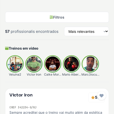
Filtros
57
profissionalis encontrados
Treinos em vídeo
Veiuina2
Victor Iron
Caike Moraes
Mario Alberto
Marc3locunha
Verificado
Victor Iron
Premium
5
(2)
CREF 342234-G/RJ
Sempre acreditei que o treino vai muito além da estética