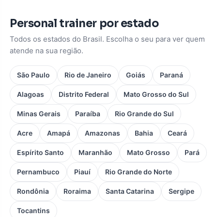
Personal trainer por estado
Todos os estados do Brasil. Escolha o seu para ver quem
atende na sua região.
São Paulo
Rio de Janeiro
Goiás
Paraná
Alagoas
Distrito Federal
Mato Grosso do Sul
Minas Gerais
Paraíba
Rio Grande do Sul
Acre
Amapá
Amazonas
Bahia
Ceará
Espírito Santo
Maranhão
Mato Grosso
Pará
Pernambuco
Piauí
Rio Grande do Norte
Rondônia
Roraima
Santa Catarina
Sergipe
Tocantins