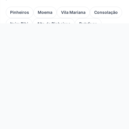
Pinheiros
Moema
Vila Mariana
Consolação
Itaim Bibi
Alto de Pinheiros
Botafogo
Bela Vista
Perdizes
Copacabana
Ipanema
Leblon
Flamengo
Leme
Jardim Botânico
Lagoa
Vila Isabel
Centro
Laranjeiras
Tijuca
Personal Trainer: Guia Completo de Preço,
Função e Como Contratar
Tudo o que você precisa saber para contratar um
personal trainer com segurança em 2026: preço médio
atualizado, o que faz, online ou presencial, e como