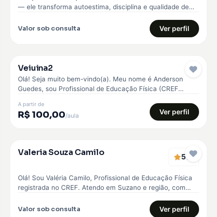
— ele transforma autoestima, disciplina e qualidade de
vida. Comecei…
Valor sob consulta
Ver perfil
Veiuina2
Pro
Olá! Seja muito bem-vindo(a). Meu nome é Anderson
Guedes, sou Profissional de Educação Física (CREF
042945) e Personal Trainer. Minha…
A partir de
Ver perfil
R$ 100,00
/aula
Verificado
Valeria Souza Camilo
5
EMBAIXADOR
(1)
Olá! Sou Valéria Camilo, Profissional de Educação Física
registrada no CREF. Atendo em Suzano e região, com
treinos personalizados para…
Valor sob consulta
Ver perfil