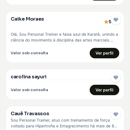
Caike Moraes
5
EMBAIXADOR
(1)
Olá, Sou Personal Treiner e faixa azul de Karatê, unindo a
ciência do movimento à disciplina das artes marciais.
Meu…
Valor sob consulta
Ver perfil
carolina sayuri
EMBAIXADOR
Valor sob consulta
Ver perfil
Cauê Travassos
EMBAIXADOR
Sou Personal Trainer, atuo com treinamento de força
voltado para Hipertrofia e Emagrecimento há mais de 8