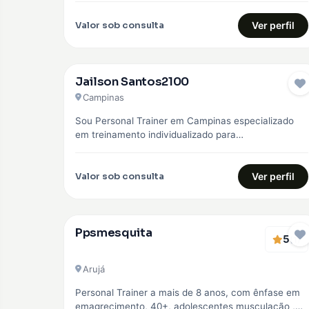
Valor sob consulta
Ver perfil
Jailson Santos2100
Campinas
Sou Personal Trainer em Campinas especializado
em treinamento individualizado para
emagrecimento, hipertrofia e fortalecimento
muscular. Trabalho com alunos iniciantes e…
Valor sob consulta
Ver perfil
Ppsmesquita
5
(1)
Arujá
Personal Trainer a mais de 8 anos, com ênfase em
emagrecimento, 40+, adolescentes musculação ,