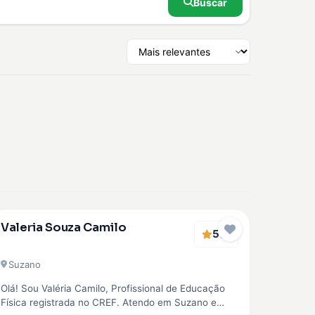
Buscar
Verificado
Valeria Souza Camilo
5
EMBAIXADOR
(1)
Suzano
Olá! Sou Valéria Camilo, Profissional de Educação
Física registrada no CREF. Atendo em Suzano e