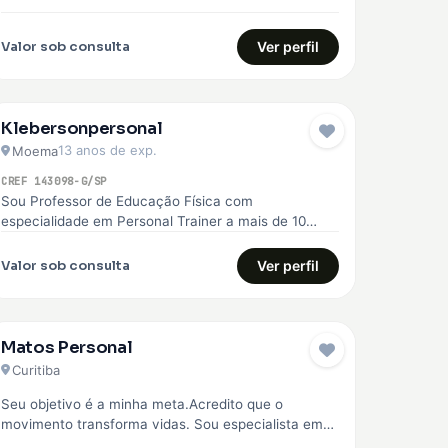
superação. Com essa experiência, me formei…
Valor sob consulta
Ver perfil
Klebersonpersonal
13 anos de exp.
Moema
CREF 143098-G/SP
Sou Professor de Educação Física com
especialidade em Personal Trainer a mais de 10
anos, ajudo você a chegar no…
Valor sob consulta
Ver perfil
Matos Personal
Curitiba
Seu objetivo é a minha meta.Acredito que o
movimento transforma vidas. Sou especialista em
corrida de rua, fisiologia do exercício,…