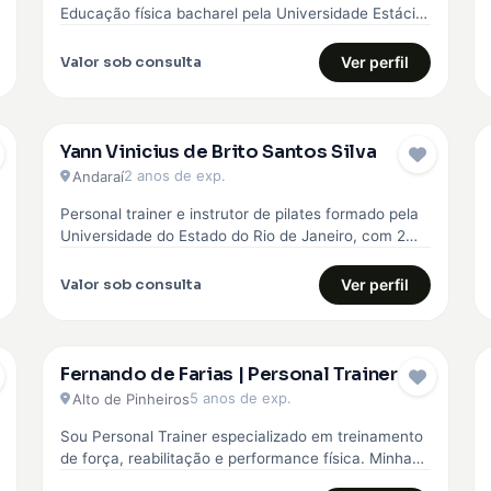
Educação física bacharel pela Universidade Estácio
de sá, comecei minha carreira…
Valor sob consulta
Ver perfil
Yann Vinicius de Brito Santos Silva
2 anos de exp.
Andaraí
Personal trainer e instrutor de pilates formado pela
Universidade do Estado do Rio de Janeiro, com 2
anos de experiência…
Valor sob consulta
Ver perfil
Fernando de Farias | Personal Trainer
5 anos de exp.
Alto de Pinheiros
Sou Personal Trainer especializado em treinamento
de força, reabilitação e performance física. Minha
abordagem é totalmente personalizada, baseada