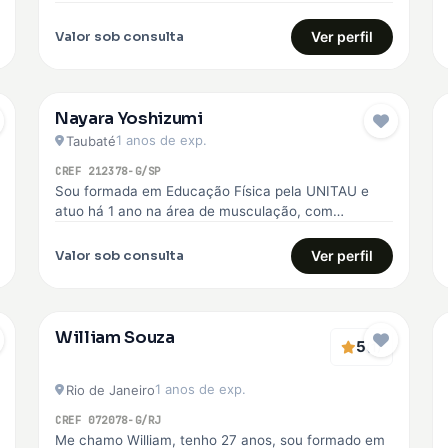
voltada para o emagrecimento, hipertrofia, melhoria
da qualidade de…
Valor sob consulta
Ver perfil
Nayara Yoshizumi
1 anos de exp.
Taubaté
CREF 212378-G/SP
Sou formada em Educação Física pela UNITAU e
atuo há 1 ano na área de musculação, com
experiência no SESI,…
Valor sob consulta
Ver perfil
William Souza
5
(1)
1 anos de exp.
Rio de Janeiro
CREF 072078-G/RJ
Me chamo William, tenho 27 anos, sou formado em