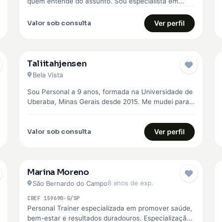
quem entende do assunto. Sou especialista em
Boxe, Musculação e Treinamento Funcional, com…
Valor sob consulta
Ver perfil
Taliitahjensen
Bela Vista
Sou Personal a 9 anos, formada na Universidade de
Uberaba, Minas Gerais desde 2015. Me mudei para
São Paulo em…
Valor sob consulta
Ver perfil
Marina Moreno
8 anos de exp.
São Bernardo do Campo
CREF 159690-G/SP
Personal Trainer especializada em promover saúde,
bem-estar e resultados duradouros. Especialização