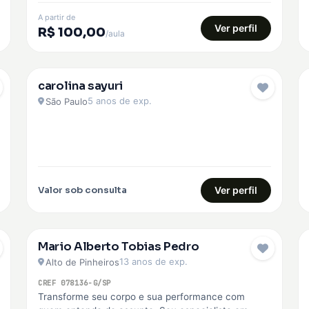
A partir de
Ver perfil
R$ 100,00
/aula
carolina sayuri
EMBAIXADOR
5 anos de exp.
São Paulo
Valor sob consulta
Ver perfil
Mario Alberto Tobias Pedro
13 anos de exp.
Alto de Pinheiros
CREF 078136-G/SP
Transforme seu corpo e sua performance com