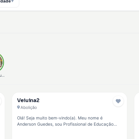
idade
▼
unha
Veiuina2
Pro
Abolição
Olá! Seja muito bem-vindo(a). Meu nome é
Anderson Guedes, sou Profissional de Educação
Física (CREF 042945) e Personal Trainer. Minha…