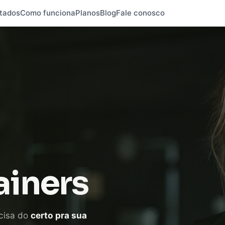
tados
Como funciona
Planos
Blog
Fale conosco
ainers
cisa do
certo pra sua