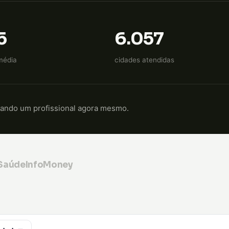
5
6.057
média
cidades atendidas
cando um profissional agora mesmo.
 Saúde
InfoMoney