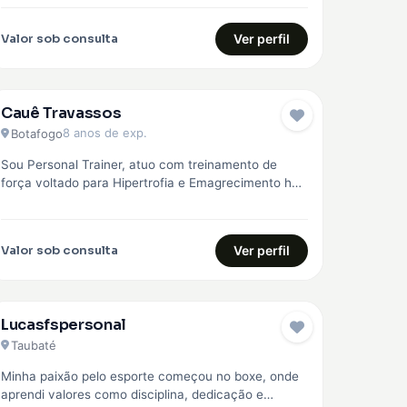
região, com treinos personalizados para…
Valor sob consulta
Ver perfil
Cauê Travassos
EMBAIXADOR
8 anos de exp.
Botafogo
Sou Personal Trainer, atuo com treinamento de
força voltado para Hipertrofia e Emagrecimento há
mais de 8 anos. Faço o…
Valor sob consulta
Ver perfil
Lucasfspersonal
Taubaté
Minha paixão pelo esporte começou no boxe, onde
aprendi valores como disciplina, dedicação e