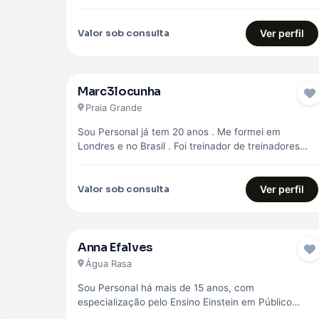
objetivo principal,…
Valor sob consulta
Ver perfil
Marc3locunha
Praia Grande
Sou Personal já tem 20 anos . Me formei em
Londres e no Brasil . Foi treinador de treinadores
em…
Valor sob consulta
Ver perfil
Anna Efalves
Água Rasa
Sou Personal há mais de 15 anos, com
especialização pelo Ensino Einstein em Público
Especial como idosos, diabéticos e hipertensos,…