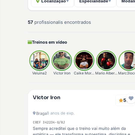
Localização
Especialidade
Modal
▼
▼
57
profissionalis encontrados
Treinos em vídeo
Veiuina2
Victor Iron
Caike Moraes
Mario Alberto
Marc3loc
Verificado
Victor Iron
Premium
5
(2)
8 anos de exp.
Braga
CREF 342234-G/RJ
Sempre acreditei que o treino vai muito além da
estética — ele transforma autoestima, disciplina e