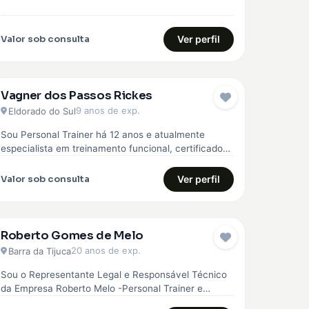
Valor sob consulta
Ver perfil
Vagner dos Passos Rickes
9 anos de exp.
Eldorado do Sul
Sou Personal Trainer há 12 anos e atualmente
especialista em treinamento funcional, certificado
pela Core 360, curso avançado em treinamento…
Valor sob consulta
Ver perfil
Roberto Gomes de Melo
20 anos de exp.
Barra da Tijuca
Sou o Representante Legal e Responsável Técnico
da Empresa Roberto Melo -Personal Trainer e
Musculação. A empresa Roberto Melo -…