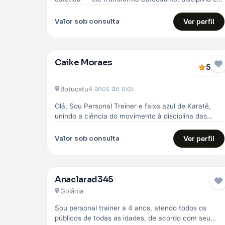
qualidade de vida. Comecei…
Valor sob consulta
Ver perfil
Caike Moraes
5
EMBAIXADOR
(1)
4 anos de exp.
Botucatu
Olá, Sou Personal Treiner e faixa azul de Karatê,
unindo a ciência do movimento à disciplina das
artes marciais. Meu…
Valor sob consulta
Ver perfil
Anaclarad345
Goiânia
Sou personal trainer a 4 anos, atendo todos os
públicos de todas as idades, de acordo com seu