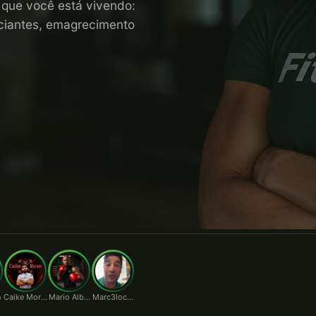
o que você está vivendo:
niciantes, emagrecimento
n
Caike Moraes
Mario Alberto
Marc3locunha