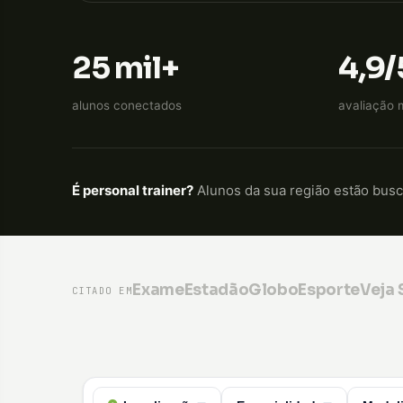
25 mil+
4,9/
alunos conectados
avaliação 
É personal trainer?
Alunos da sua região estão bus
Exame
Estadão
GloboEsporte
Veja
CITADO EM