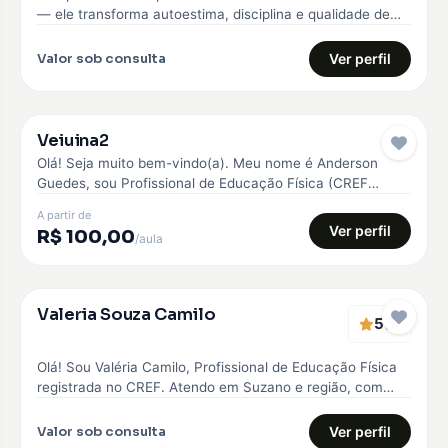
— ele transforma autoestima, disciplina e qualidade de
vida. Comecei…
Valor sob consulta
Ver perfil
Veiuina2
Pro
Olá! Seja muito bem-vindo(a). Meu nome é Anderson
Guedes, sou Profissional de Educação Física (CREF
042945) e Personal Trainer. Minha…
A partir de
Ver perfil
R$ 100,00
/aula
Verificado
Valeria Souza Camilo
5
EMBAIXADOR
(1)
Olá! Sou Valéria Camilo, Profissional de Educação Física
registrada no CREF. Atendo em Suzano e região, com
treinos personalizados para…
Valor sob consulta
Ver perfil