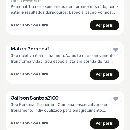
CREF 159690-G/SP
Personal Trainer especializada em promover saúde, bem-
estar e resultados duradouros. Especialização voltada
para o emagrecimento, hipertrofia, melhoria da qualidade
de…
Valor sob consulta
Ver perfil
Matos Personal
Seu objetivo é a minha meta.Acredito que o movimento
transforma vidas. Sou especialista em corrida de rua,
fisiologia do exercício,…
Valor sob consulta
Ver perfil
Jailson Santos2100
Sou Personal Trainer em Campinas especializado em
treinamento individualizado para emagrecimento,
hipertrofia e fortalecimento muscular. Trabalho com
alunos iniciantes e…
Valor sob consulta
Ver perfil