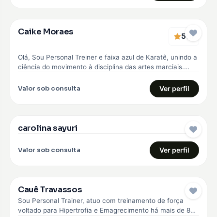
Caike Moraes
5
EMBAIXADOR
(1)
Olá, Sou Personal Treiner e faixa azul de Karatê, unindo a
ciência do movimento à disciplina das artes marciais.
Meu…
Valor sob consulta
Ver perfil
carolina sayuri
EMBAIXADOR
Valor sob consulta
Ver perfil
Cauê Travassos
EMBAIXADOR
Sou Personal Trainer, atuo com treinamento de força
voltado para Hipertrofia e Emagrecimento há mais de 8