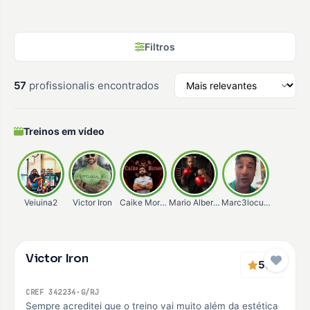
Filtros
57
profissionalis encontrados
Treinos em vídeo
Veiuina2
Victor Iron
Caike Moraes
Mario Alberto
Marc3locunha
Verificado
Victor Iron
Premium
5
(2)
CREF 342234-G/RJ
Sempre acreditei que o treino vai muito além da estética