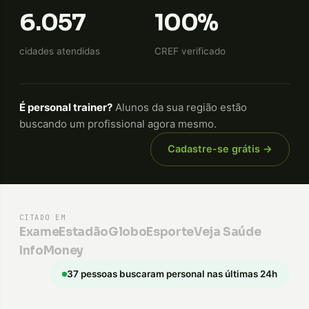
6.057
100%
cidades atendidas
CREF verificado
É personal trainer?
Alunos da sua região estão
buscando um profissional agora mesmo.
Cadastre-se grátis →
CITADO EM
Exame
Estadão
GloboEsporte
Veja Saúde
InfoMoney
37 pessoas buscaram personal nas últimas 24h