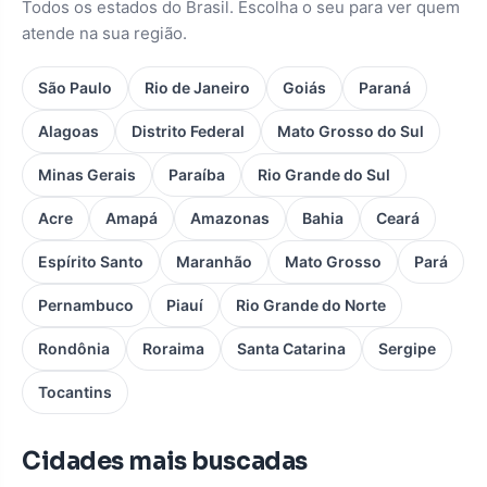
Todos os estados do Brasil. Escolha o seu para ver quem
atende na sua região.
São Paulo
Rio de Janeiro
Goiás
Paraná
Alagoas
Distrito Federal
Mato Grosso do Sul
Minas Gerais
Paraíba
Rio Grande do Sul
Acre
Amapá
Amazonas
Bahia
Ceará
Espírito Santo
Maranhão
Mato Grosso
Pará
Pernambuco
Piauí
Rio Grande do Norte
Rondônia
Roraima
Santa Catarina
Sergipe
Tocantins
Cidades mais buscadas