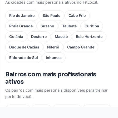
As cidades com mais personais ativos no FitLocal.
Rio de Janeiro
São Paulo
Cabo Frio
Praia Grande
Suzano
Taubaté
Curitiba
Goiânia
Desterro
Maceió
Belo Horizonte
Duque de Caxias
Niterói
Campo Grande
Eldorado do Sul
Inhumas
Bairros com mais profissionais
ativos
Os bairros com mais personais disponíveis para treinar
perto de você.
Pinheiros
Moema
Vila Mariana
Consolação