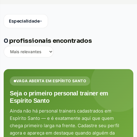
Especialidade
▼
0
profissionais encontrados
VAGA ABERTA EM ESPÍRITO SANTO
Seja o primeiro personal trainer em
Espírito Santo
Ainda não há personal trainers cadastrados em
Espírito Santo — e é exatamente aqui que quem
chega primeiro larga na frente. Cadastre seu perfil
agora e apareça em destaque quando alguém da