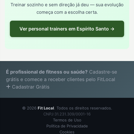
Treinar sozinho e sem direção já deu — sua evolução
começa com a escolha certa.
Ver personal trainers em Espírito Santo →
É profissional de fitness ou saúde?
Cadastre-se
grátis e comece a receber clientes pelo FitLocal
Cadastrar Grátis
© 2026
Fit Local
. Todos os direitos reservados.
CNPJ:31.231.309/0001-16
Termos de Uso
Política de Privacidade
Cookies