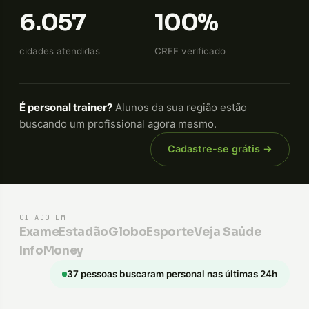
6.057
100%
cidades atendidas
CREF verificado
É personal trainer?
Alunos da sua região estão
buscando um profissional agora mesmo.
Cadastre-se grátis →
CITADO EM
Exame
Estadão
GloboEsporte
Veja Saúde
InfoMoney
37 pessoas buscaram personal nas últimas 24h