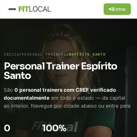
FIT
LOCAL
Entrar
INÍCIO
/
PERSONAL TRAINERS
/
ESPÍRITO SANTO
Personal Trainer Espírito
Santo
São
0 personal trainers com CREF verificado
documentalmente
em todo o estado — da capital
ao interior. Navegue por cidade abaixo ou entre pela
situação que você está vivendo: treino ao ar livre,
em casa, pós-parto ou reabilitação. Contato direto
0
100%
pelo WhatsApp, sem leilão de orçamento.