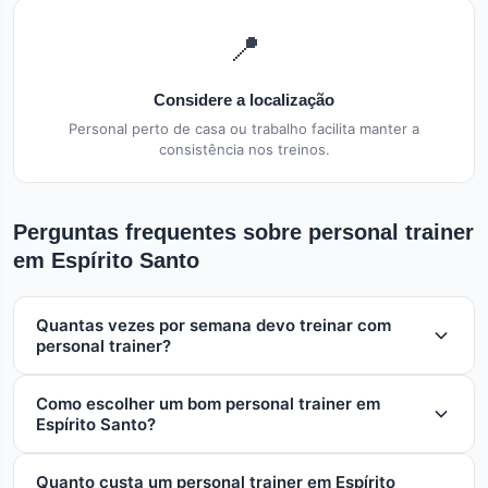
📍
Considere a localização
Personal perto de casa ou trabalho facilita manter a
consistência nos treinos.
Perguntas frequentes sobre personal trainer
em Espírito Santo
Quantas vezes por semana devo treinar com
personal trainer?
A frequência ideal depende dos seus objetivos. Para
Como escolher um bom personal trainer em
manutenção, 2x por semana é suficiente. Para
Espírito Santo?
emagrecimento ou ganho de massa muscular,
recomenda-se 3 a 5 sessões semanais, sempre com
Para escolher um personal trainer em Espírito Santo,
orientação do seu personal trainer.
Quanto custa um personal trainer em Espírito
verifique: registro no CREF (Conselho Regional de