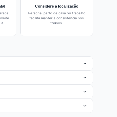
tal
Considere a localização
ferece
Personal perto de casa ou trabalho
oveite
facilita manter a consistência nos
ia.
treinos.
nta seu treino, acompanha via vídeo-chamada e
emias da região. O atendimento online também é
specialização na área que você precisa, avaliações
u ganho de massa muscular, recomenda-se 3 a 5