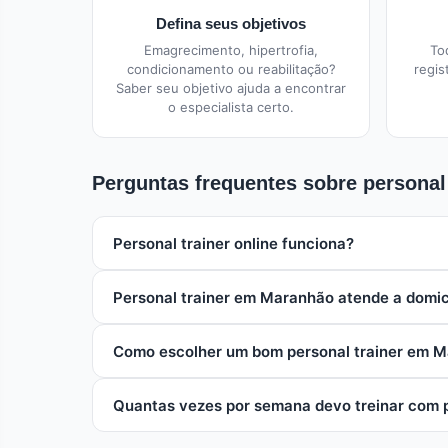
Defina seus objetivos
Emagrecimento, hipertrofia,
To
condicionamento ou reabilitação?
regis
Saber seu objetivo ajuda a encontrar
o especialista certo.
Perguntas frequentes sobre personal
Personal trainer online funciona?
Sim, o personal trainer online é eficaz especialm
Personal trainer em Maranhão atende a domic
ajusta a periodização remotamente. É uma opção m
Sim, muitos personal trainers em Maranhão oferec
Como escolher um bom personal trainer em 
uma opção cada vez mais popular.
Para escolher um personal trainer em Maranhão, ver
Quantas vezes por semana devo treinar com p
de outros alunos, metodologia de trabalho e compat
A frequência ideal depende dos seus objetivos. P