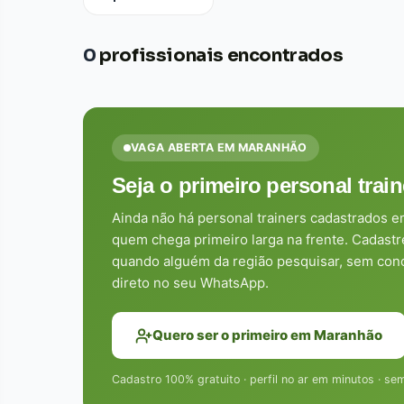
0
profissionais encontrados
VAGA ABERTA EM MARANHÃO
Seja o primeiro personal tra
Ainda não há personal trainers cadastrados
quem chega primeiro larga na frente. Cadastr
quando alguém da região pesquisar, sem conc
direto no seu WhatsApp.
Quero ser o primeiro em Maranhão
Cadastro 100% gratuito · perfil no ar em minutos · s