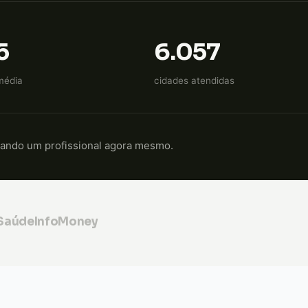
5
6.057
média
cidades atendidas
cando um profissional agora mesmo.
 Saúde
InfoMoney