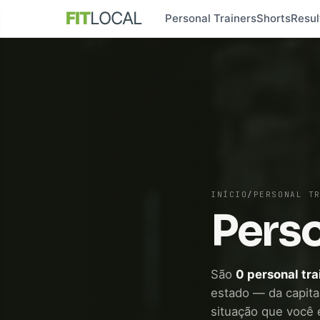
FIT
LOCAL
Personal Trainers
Shorts
Resul
INÍCIO
/
PERSONAL T
Perso
São
0 personal tr
estado — da capital
situação que você e