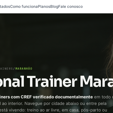
tados
Como funciona
Planos
Blog
Fale conosco
RAINERS
/
MARANHÃO
nal Trainer Ma
ainers com CREF verificado documentalmente
em todo 
 ao interior. Navegue por cidade abaixo ou entre pela
stá vivendo: treino ao ar livre, em casa, pós-parto ou