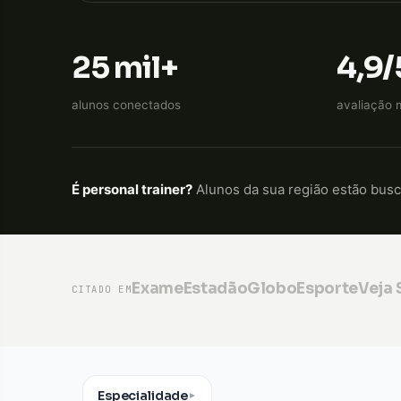
25 mil+
4,9/
alunos conectados
avaliação 
É personal trainer?
Alunos da sua região estão bus
Exame
Estadão
GloboEsporte
Veja
CITADO EM
Especialidade
▼