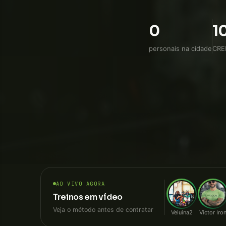
reabilitação. Cont
0
1
personais na cidade
CRE
AO VIVO AGORA
Treinos em vídeo
Veja o método antes de contratar
Veiuina2
Victor Iro