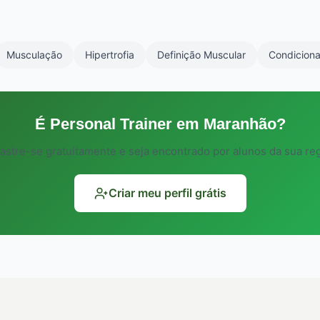
rsonal trainer.
Musculação
Hipertrofia
Definição Muscular
Condiciona
É Personal Trainer em Maranhão?
astre-se gratuitamente e seja encontrado por alunos da sua reg
Criar meu perfil grátis