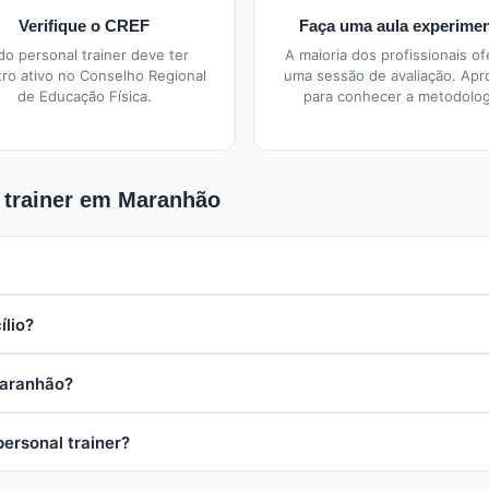
Verifique o CREF
Faça uma aula experimen
do personal trainer deve ter
A maioria dos profissionais o
tro ativo no Conselho Regional
uma sessão de avaliação. Apr
de Educação Física.
para conhecer a metodolog
 trainer em Maranhão
ente para quem já tem experiência com exercícios. O profissional mo
ílio?
ais acessível que pode complementar treinos presenciais.
em atendimento a domicílio, em condomínios, ao ar livre ou em acad
Maranhão?
ifique: registro no CREF (Conselho Regional de Educação Física), e
ersonal trainer?
ibilidade de horários.
ara manutenção, 2x por semana é suficiente. Para emagrecimento o