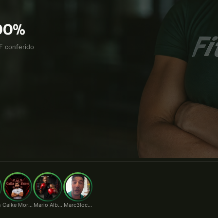
ato direto pelo WhatsApp, sem leilão de orçamento.
00%
F conferido
n
Caike Moraes
Mario Alberto
Marc3locunha