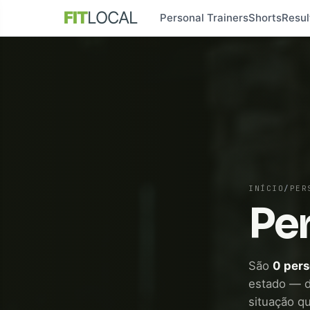
FIT
LOCAL
Personal Trainers
Shorts
Resul
INÍCIO
/
PER
Per
São
0 pers
estado — da
situação qu