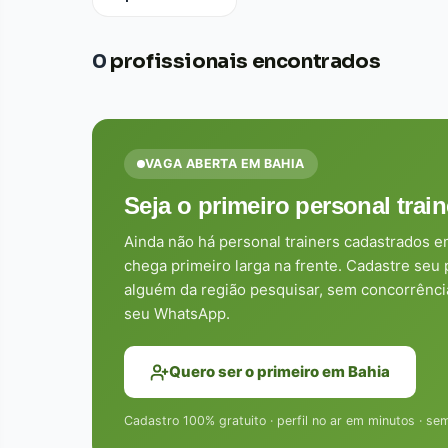
0
profissionais encontrados
VAGA ABERTA EM BAHIA
Seja o primeiro personal trai
Ainda não há personal trainers cadastrados 
chega primeiro larga na frente. Cadastre seu
alguém da região pesquisar, sem concorrência
seu WhatsApp.
Quero ser o primeiro em Bahia
Cadastro 100% gratuito · perfil no ar em minutos · s