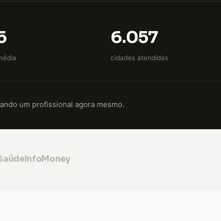
5
6.057
média
cidades atendidas
cando um profissional agora mesmo.
 Saúde
InfoMoney