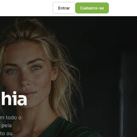
Entrar
Cadastre-se
ahia
m todo o
 pela
rto ou