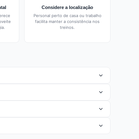
tal
Considere a localização
ferece
Personal perto de casa ou trabalho
oveite
facilita manter a consistência nos
ia.
treinos.
al, especialidade, local de atendimento e
u ganho de massa muscular, recomenda-se 3 a 5
as da região. O atendimento online também é uma
ialização na área que você precisa, avaliações de