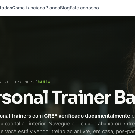
tados
Como funciona
Planos
Blog
Fale conosco
SONAL TRAINERS
/
BAHIA
sonal Trainer B
onal trainers com CREF verificado documentalmente
e
 capital ao interior. Navegue por cidade abaixo ou entre
e você está vivendo: treino ao ar livre, em casa, pós-pa