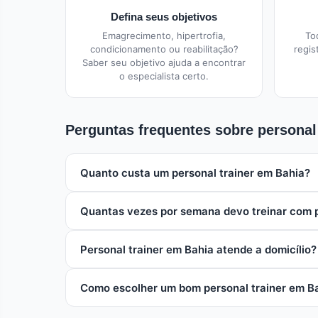
Defina seus objetivos
Emagrecimento, hipertrofia,
To
condicionamento ou reabilitação?
regis
Saber seu objetivo ajuda a encontrar
o especialista certo.
Perguntas frequentes sobre personal
Quanto custa um personal trainer em Bahia?
O valor de um personal trainer em Bahia varia entr
Quantas vezes por semana devo treinar com p
frequência de treinos contratada. Pacotes mensais
A frequência ideal depende dos seus objetivos. P
Personal trainer em Bahia atende a domicílio?
sessões semanais, sempre com orientação do seu pe
Sim, muitos personal trainers em Bahia oferecem a
Como escolher um bom personal trainer em B
opção cada vez mais popular.
Para escolher um personal trainer em Bahia, verifi