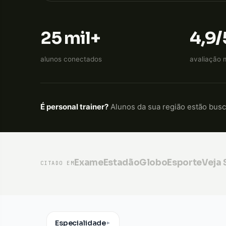
25 mil+
4,9/
alunos conectados
avaliação 
É personal trainer?
Alunos da sua região estão bus
Exame
Estadão
GloboEsporte
Veja
CITADO EM
Especialidade
▼