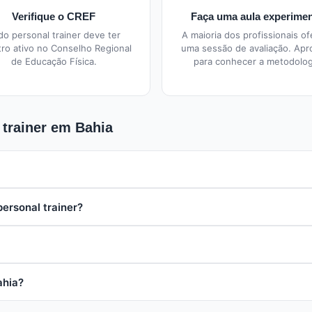
Verifique o CREF
Faça uma aula experimen
do personal trainer deve ter
A maioria dos profissionais o
tro ativo no Conselho Regional
uma sessão de avaliação. Apr
de Educação Física.
para conhecer a metodolog
 trainer em Bahia
e R$ 80 e R$ 250 por hora, dependendo da experiência do profission
ersonal trainer?
 costumam oferecer melhor custo-benefício.
ara manutenção, 2x por semana é suficiente. Para emagrecimento o
rsonal trainer.
tendimento a domicílio, em condomínios, ao ar livre ou em academi
ahia?
que: registro no CREF (Conselho Regional de Educação Física), espec