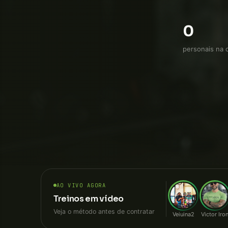
reabilitaçã
0
personais na 
AO VIVO AGORA
Treinos em vídeo
Veja o método antes de contratar
Veiuina2
Victor Iro