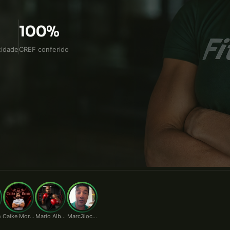
o. Contato direto pelo WhatsApp, sem leilão de orçament
100%
cidade
CREF conferido
n
Caike Moraes
Mario Alberto
Marc3locunha