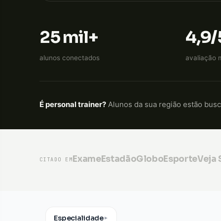
25 mil+
4,9/
alunos conectados
avaliação 
É personal trainer?
Alunos da sua região estão bus
Exame
Estadão
GloboEsporte
Veja
CITADO EM
Especialidade
▼