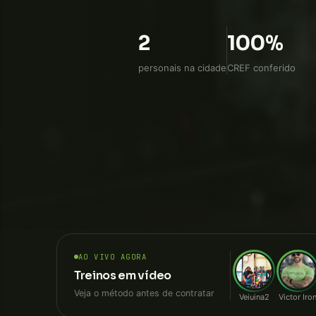
WhatsApp direto, sem intermedi
2
100%
personais na cidade
CREF conferido
AO VIVO AGORA
Treinos em vídeo
Veja o método antes de contratar
Veiuina2
Victor Iro