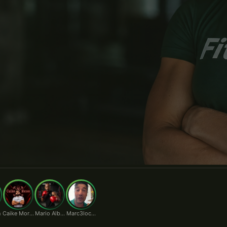
ário.
n
Caike Moraes
Mario Alberto
Marc3locunha