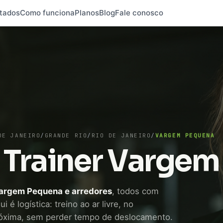
tados
Como funciona
Planos
Blog
Fale conosco
DE JANEIRO
/
GRANDE RIO
/
RIO DE JANEIRO
/
VARGEM PEQUENA
 Trainer Varge
Vargem Pequena e arredores
, todos com
 é logística: treino ao ar livre, no
óxima, sem perder tempo de deslocamento.