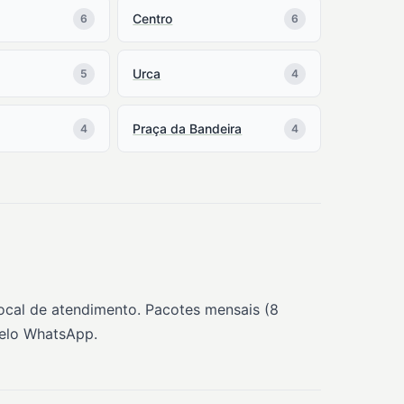
Centro
6
6
Urca
5
4
Praça da Bandeira
4
4
local de atendimento. Pacotes mensais (8
pelo WhatsApp.