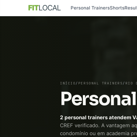
FIT
LOCAL
Personal Trainers
Shorts
Resul
INÍCIO
/
PERSONAL TRAINERS
/
RIO 
Personal
2 personal trainers atendem 
CREF verificado. A vantagem aqui
condomínio ou em academia pr