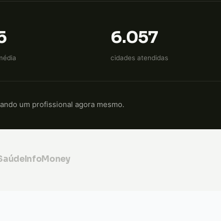
5
6.057
média
cidades atendidas
cando um profissional agora mesmo.
 Saúde
InfoMoney