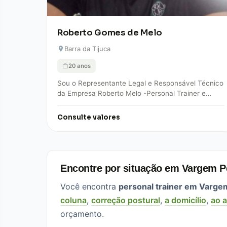
Roberto Gomes de Melo
Barra da Tijuca
20 anos
Sou o Representante Legal e Responsável Técnico
da Empresa Roberto Melo -Personal Trainer e
Musculação. A empresa Roberto Melo – Personal
Trainer…
Consulte valores
Encontre por situação em Vargem 
Você encontra
personal trainer em Varg
coluna
,
correção postural
,
a domicílio
,
ao a
orçamento.