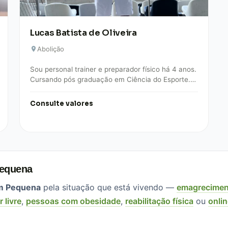
Lucas Batista de Oliveira
Abolição
Sou personal trainer e preparador físico há 4 anos.
Cursando pós graduação em Ciência do Esporte.
Trabalho na área de musculação, alta…
Consulte valores
Pequena
em Pequena
pela situação que está vivendo —
emagrecimen
r livre
,
pessoas com obesidade
,
reabilitação física
ou
onli