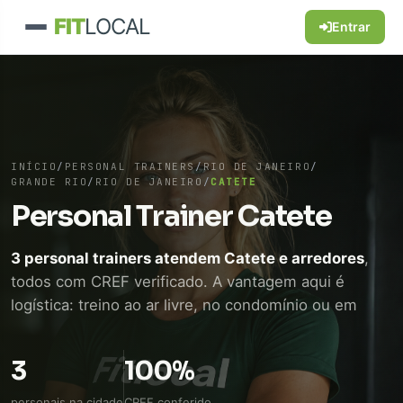
FIT
LOCAL
Entrar
INÍCIO
/
PERSONAL TRAINERS
/
RIO DE JANEIRO
/
GRANDE RIO
/
RIO DE JANEIRO
/
CATETE
Personal Trainer Catete
3 personal trainers atendem Catete e arredores
,
todos com CREF verificado. A vantagem aqui é
logística: treino ao ar livre, no condomínio ou em
academia próxima, sem perder tempo de
deslocamento. WhatsApp direto, sem intermediário.
3
100%
personais na cidade
CREF conferido