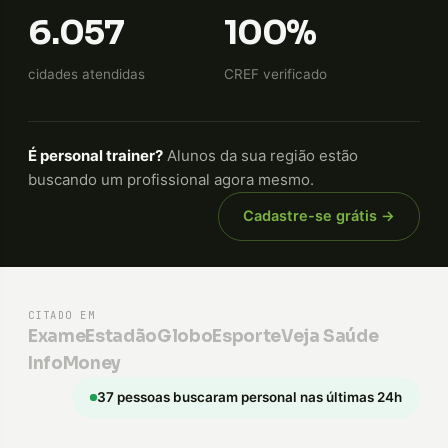
6.057
100%
cidades atendidas
CREF verificado
É personal trainer?
Alunos da sua região estão
buscando um profissional agora mesmo.
Cadastre-se grátis →
CITADO EM
Exame
Estadão
GloboEsporte
Veja Saúde
InfoMoney
37 pessoas buscaram personal nas últimas 24h