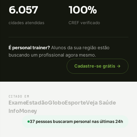
6.057
100%
cidades atendidas
CREF verificado
É personal trainer?
Alunos da sua região estão
buscando um profissional agora mesmo.
Cadastre-se grátis →
CITADO EM
Exame
Estadão
GloboEsporte
Veja Saúde
InfoMoney
37 pessoas buscaram personal nas últimas 24h