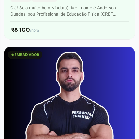
Olá! Seja muito bem-vindo(a). Meu nome é Anderson
Guedes, sou Profissional de Educação Física (CREF
042945) e Personal Trainer. Minha missão é…
R$ 100
/hora
EMBAIXADOR