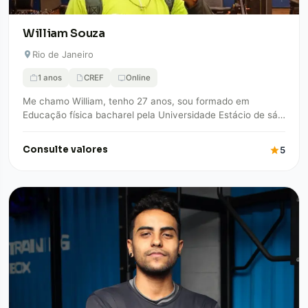
William Souza
Rio de Janeiro
1 anos
CREF
Online
Me chamo William, tenho 27 anos, sou formado em
Educação física bacharel pela Universidade Estácio de sá,
comecei minha carreira em um…
Consulte valores
5