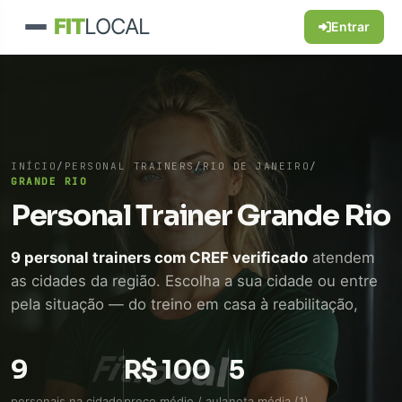
FIT
LOCAL
Entrar
INÍCIO
/
PERSONAL TRAINERS
/
RIO DE JANEIRO
/
GRANDE RIO
Personal Trainer Grande Rio
9 personal trainers com CREF verificado
atendem
as cidades da região. Escolha a sua cidade ou entre
pela situação — do treino em casa à reabilitação,
passando por quem voltou a treinar depois dos 50.
Conversa direta pelo WhatsApp, sem mensalidade
9
R$ 100
5
de plataforma.
personais na cidade
preço médio / aula
nota média (1)