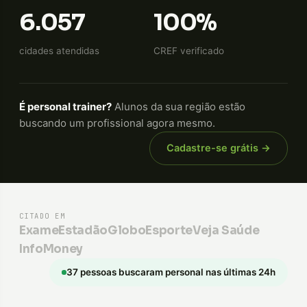
6.057
100%
cidades atendidas
CREF verificado
É personal trainer?
Alunos da sua região estão
buscando um profissional agora mesmo.
Cadastre-se grátis →
CITADO EM
Exame
Estadão
GloboEsporte
Veja Saúde
InfoMoney
37 pessoas buscaram personal nas últimas 24h