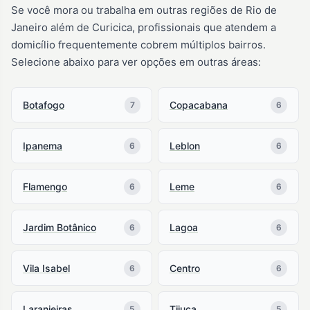
Se você mora ou trabalha em outras regiões de Rio de
Janeiro além de Curicica, profissionais que atendem a
domicílio frequentemente cobrem múltiplos bairros.
Selecione abaixo para ver opções em outras áreas:
Botafogo
Copacabana
7
6
Ipanema
Leblon
6
6
Flamengo
Leme
6
6
Jardim Botânico
Lagoa
6
6
Vila Isabel
Centro
6
6
Laranjeiras
Tijuca
5
5