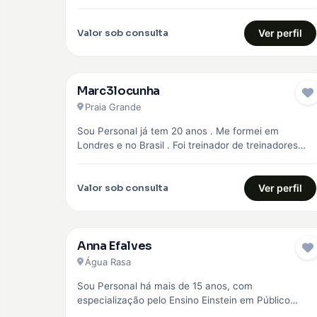
objetivo principal,…
Valor sob consulta
Ver perfil
Marc3locunha
Praia Grande
Sou Personal já tem 20 anos . Me formei em
Londres e no Brasil . Foi treinador de treinadores
em…
Valor sob consulta
Ver perfil
Anna Efalves
Água Rasa
Sou Personal há mais de 15 anos, com
especialização pelo Ensino Einstein em Público
Especial como idosos, diabéticos e hipertensos,…