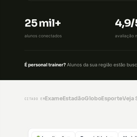
25 mil+
4,9/
alunos conectados
avaliação 
É personal trainer?
Alunos da sua região estão bus
Exame
Estadão
GloboEsporte
Veja
CITADO EM