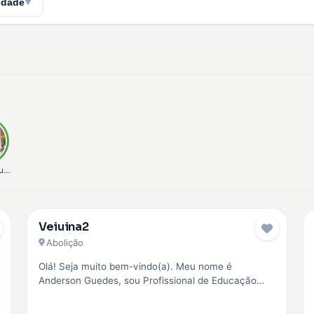
idade
▼
unha
Veiuina2
Pro
Abolição
Olá! Seja muito bem-vindo(a). Meu nome é
Anderson Guedes, sou Profissional de Educação
Física (CREF 042945) e Personal Trainer. Minha…