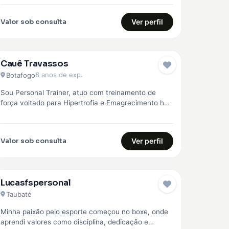
região, com treinos personalizados para…
Valor sob consulta
Ver perfil
Cauê Travassos
EMBAIXADOR
8 anos de exp.
Botafogo
Sou Personal Trainer, atuo com treinamento de
força voltado para Hipertrofia e Emagrecimento há
mais de 8 anos. Faço o…
Valor sob consulta
Ver perfil
Lucasfspersonal
Taubaté
Minha paixão pelo esporte começou no boxe, onde
aprendi valores como disciplina, dedicação e