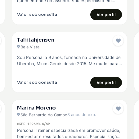
quem entende do assunto. Sou especialista em
Boxe, Musculação e Treinamento Funcional, com…
Valor sob consulta
Ver perfil
Taliitahjensen
Bela Vista
Sou Personal a 9 anos, formada na Universidade de
Uberaba, Minas Gerais desde 2015. Me mudei para
São Paulo em…
Valor sob consulta
Ver perfil
Marina Moreno
8 anos de exp.
São Bernardo do Campo
CREF 159690-G/SP
Personal Trainer especializada em promover saúde,
bem-estar e resultados duradouros. Especialização