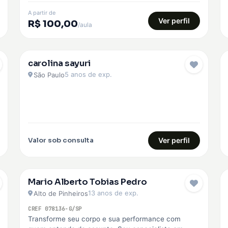
A partir de
Ver perfil
R$ 100,00
/aula
carolina sayuri
EMBAIXADOR
5 anos de exp.
São Paulo
Valor sob consulta
Ver perfil
Mario Alberto Tobias Pedro
13 anos de exp.
Alto de Pinheiros
CREF 078136-G/SP
Transforme seu corpo e sua performance com