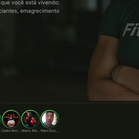
o que você está vivendo:
niciantes, emagrecimento
n
Caike Moraes
Mario Alberto
Marc3locunha