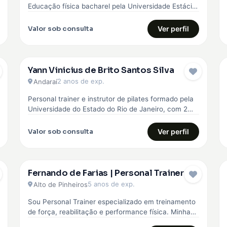
Educação física bacharel pela Universidade Estácio
de sá, comecei minha carreira…
Valor sob consulta
Ver perfil
Yann Vinicius de Brito Santos Silva
2 anos de exp.
Andaraí
Personal trainer e instrutor de pilates formado pela
Universidade do Estado do Rio de Janeiro, com 2
anos de experiência…
Valor sob consulta
Ver perfil
Fernando de Farias | Personal Trainer
5 anos de exp.
Alto de Pinheiros
Sou Personal Trainer especializado em treinamento
de força, reabilitação e performance física. Minha
abordagem é totalmente personalizada, baseada