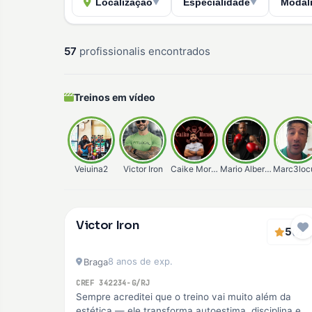
Localização
Especialidade
Modal
▼
▼
57
profissionalis encontrados
Treinos em vídeo
Veiuina2
Victor Iron
Caike Moraes
Mario Alberto
Marc3loc
Verificado
Victor Iron
Premium
5
(2)
8 anos de exp.
Braga
CREF 342234-G/RJ
Sempre acreditei que o treino vai muito além da
estética — ele transforma autoestima, disciplina e