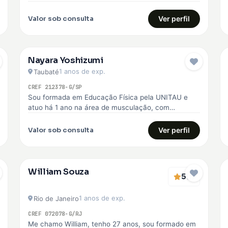
voltada para o emagrecimento, hipertrofia, melhoria
da qualidade de…
Valor sob consulta
Ver perfil
Nayara Yoshizumi
1 anos de exp.
Taubaté
CREF 212378-G/SP
Sou formada em Educação Física pela UNITAU e
atuo há 1 ano na área de musculação, com
experiência no SESI,…
Valor sob consulta
Ver perfil
William Souza
5
(1)
1 anos de exp.
Rio de Janeiro
CREF 072078-G/RJ
Me chamo William, tenho 27 anos, sou formado em