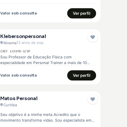
superação. Com essa experiência, me formei…
Valor sob consulta
Ver perfil
Klebersonpersonal
13 anos de exp.
Moema
CREF 143098-G/SP
Sou Professor de Educação Física com
especialidade em Personal Trainer a mais de 10
anos, ajudo você a chegar no…
Valor sob consulta
Ver perfil
Matos Personal
Curitiba
Seu objetivo é a minha meta.Acredito que o
movimento transforma vidas. Sou especialista em
corrida de rua, fisiologia do exercício,…