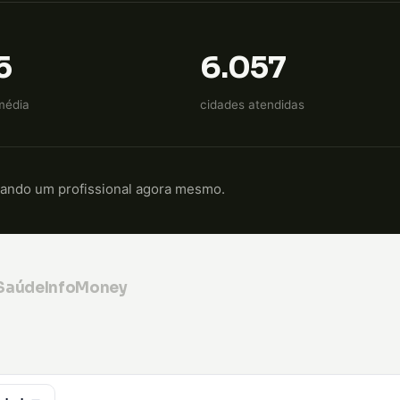
5
6.057
média
cidades atendidas
cando um profissional agora mesmo.
 Saúde
InfoMoney