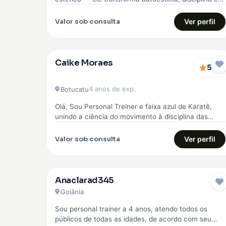
qualidade de vida. Comecei…
Valor sob consulta
Ver perfil
Caike Moraes
5
EMBAIXADOR
(1)
4 anos de exp.
Botucatu
Olá, Sou Personal Treiner e faixa azul de Karatê,
unindo a ciência do movimento à disciplina das
artes marciais. Meu…
Valor sob consulta
Ver perfil
Anaclarad345
Goiânia
Sou personal trainer a 4 anos, atendo todos os
públicos de todas as idades, de acordo com seu