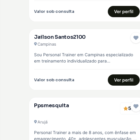
Valor sob consulta
Ver perfil
Jailson Santos2100
Campinas
Sou Personal Trainer em Campinas especializado
em treinamento individualizado para
emagrecimento, hipertrofia e fortalecimento
muscular. Trabalho com alunos iniciantes e…
Valor sob consulta
Ver perfil
Ppsmesquita
5
(1)
Arujá
Personal Trainer a mais de 8 anos, com ênfase em
emagrecimento, 40+, adolescentes musculação ,