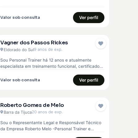
Valor sob consulta
Ver perfil
Vagner dos Passos Rickes
9 anos de exp.
Eldorado do Sul
Sou Personal Trainer há 12 anos e atualmente
especialista em treinamento funcional, certificado
pela Core 360, curso avançado em treinamento…
Valor sob consulta
Ver perfil
Roberto Gomes de Melo
20 anos de exp.
Barra da Tijuca
Sou o Representante Legal e Responsável Técnico
da Empresa Roberto Melo -Personal Trainer e
Musculação. A empresa Roberto Melo -…