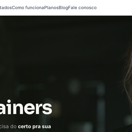
tados
Como funciona
Planos
Blog
Fale conosco
ainers
cisa do
certo pra sua