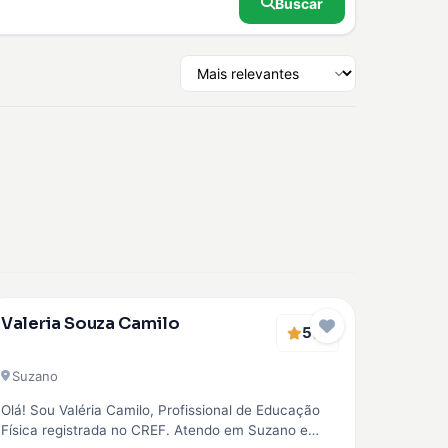
Buscar
Verificado
Valeria Souza Camilo
5
EMBAIXADOR
(1)
Suzano
Olá! Sou Valéria Camilo, Profissional de Educação
Física registrada no CREF. Atendo em Suzano e