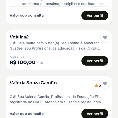
— ele transforma autoestima, disciplina e qualidade de
vida. Comecei…
Valor sob consulta
Ver perfil
Veiuina2
Pro
Olá! Seja muito bem-vindo(a). Meu nome é Anderson
Guedes, sou Profissional de Educação Física (CREF
042945) e Personal Trainer. Minha…
A partir de
Ver perfil
R$ 100,00
/aula
Verificado
Valeria Souza Camilo
5
EMBAIXADOR
(1)
Olá! Sou Valéria Camilo, Profissional de Educação Física
registrada no CREF. Atendo em Suzano e região, com
treinos personalizados para…
Valor sob consulta
Ver perfil