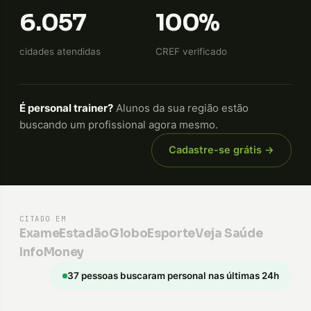
6.057
100%
cidades atendidas
CREF verificado
É personal trainer?
Alunos da sua região estão
buscando um profissional agora mesmo.
Cadastre-se grátis →
CITADO EM
Exame
Estadão
GloboEsporte
Veja Saúde
InfoMoney
37 pessoas buscaram personal nas últimas 24h