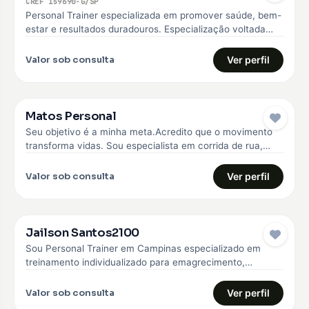
CREF 159690-G/SP
Personal Trainer especializada em promover saúde, bem-
estar e resultados duradouros. Especialização voltada
para o emagrecimento, hipertrofia, melhoria da qualidade
de…
Valor sob consulta
Ver perfil
Matos Personal
Seu objetivo é a minha meta.Acredito que o movimento
transforma vidas. Sou especialista em corrida de rua,
fisiologia do exercício,…
Valor sob consulta
Ver perfil
Jailson Santos2100
Sou Personal Trainer em Campinas especializado em
treinamento individualizado para emagrecimento,
hipertrofia e fortalecimento muscular. Trabalho com
alunos iniciantes e…
Valor sob consulta
Ver perfil