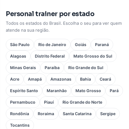
Personal trainer por estado
Todos os estados do Brasil. Escolha o seu para ver quem
atende na sua região.
São Paulo
Rio de Janeiro
Goiás
Paraná
Alagoas
Distrito Federal
Mato Grosso do Sul
Minas Gerais
Paraíba
Rio Grande do Sul
Acre
Amapá
Amazonas
Bahia
Ceará
Espírito Santo
Maranhão
Mato Grosso
Pará
Pernambuco
Piauí
Rio Grande do Norte
Rondônia
Roraima
Santa Catarina
Sergipe
Tocantins