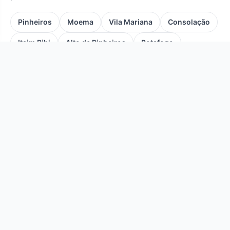
Pinheiros
Moema
Vila Mariana
Consolação
Itaim Bibi
Alto de Pinheiros
Botafogo
Bela Vista
Perdizes
Copacabana
Ipanema
Leblon
Flamengo
Leme
Jardim Botânico
Lagoa
Vila Isabel
Centro
Laranjeiras
Tijuca
Personal Trainer: Guia Completo de Preço,
Função e Como Contratar
Tudo o que você precisa saber para contratar um
personal trainer com segurança em 2026: preço médio
atualizado, o que faz, online ou presencial, e como