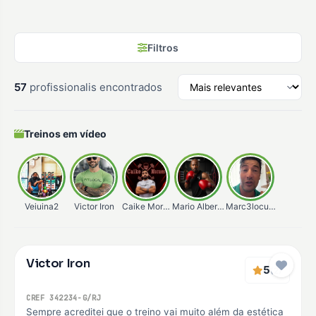
Filtros
57
profissionalis encontrados
Treinos em vídeo
Veiuina2
Victor Iron
Caike Moraes
Mario Alberto
Marc3locunha
Verificado
Victor Iron
Premium
5
(2)
CREF 342234-G/RJ
Sempre acreditei que o treino vai muito além da estética