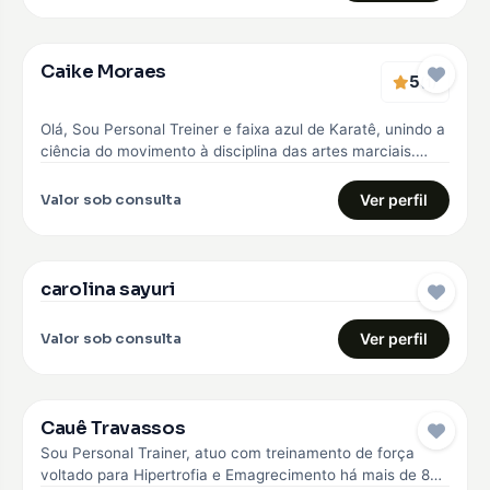
Caike Moraes
5
EMBAIXADOR
(1)
Olá, Sou Personal Treiner e faixa azul de Karatê, unindo a
ciência do movimento à disciplina das artes marciais.
Meu…
Valor sob consulta
Ver perfil
carolina sayuri
EMBAIXADOR
Valor sob consulta
Ver perfil
Cauê Travassos
EMBAIXADOR
Sou Personal Trainer, atuo com treinamento de força
voltado para Hipertrofia e Emagrecimento há mais de 8