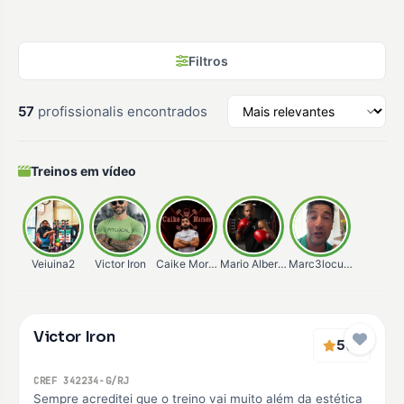
Filtros
57
profissionalis encontrados
Treinos em vídeo
Veiuina2
Victor Iron
Caike Moraes
Mario Alberto
Marc3locunha
Verificado
Victor Iron
Premium
5
(2)
CREF 342234-G/RJ
Sempre acreditei que o treino vai muito além da estética