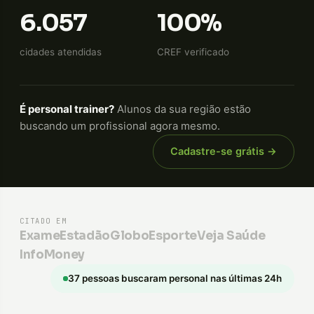
6.057
100%
cidades atendidas
CREF verificado
É personal trainer?
Alunos da sua região estão
buscando um profissional agora mesmo.
Cadastre-se grátis →
CITADO EM
Exame
Estadão
GloboEsporte
Veja Saúde
InfoMoney
37 pessoas buscaram personal nas últimas 24h