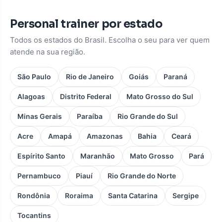
Personal trainer por estado
Todos os estados do Brasil. Escolha o seu para ver quem
atende na sua região.
São Paulo
Rio de Janeiro
Goiás
Paraná
Alagoas
Distrito Federal
Mato Grosso do Sul
Minas Gerais
Paraíba
Rio Grande do Sul
Acre
Amapá
Amazonas
Bahia
Ceará
Espírito Santo
Maranhão
Mato Grosso
Pará
Pernambuco
Piauí
Rio Grande do Norte
Rondônia
Roraima
Santa Catarina
Sergipe
Tocantins