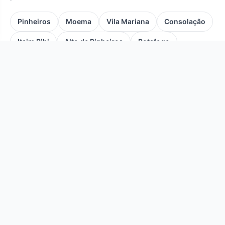
Pinheiros
Moema
Vila Mariana
Consolação
Itaim Bibi
Alto de Pinheiros
Botafogo
Bela Vista
Perdizes
Copacabana
Ipanema
Leblon
Flamengo
Leme
Jardim Botânico
Lagoa
Vila Isabel
Centro
Laranjeiras
Tijuca
Personal Trainer: Guia Completo de Preço,
Função e Como Contratar
Tudo o que você precisa saber para contratar um
personal trainer com segurança em 2026: preço médio
atualizado, o que faz, online ou presencial, e como