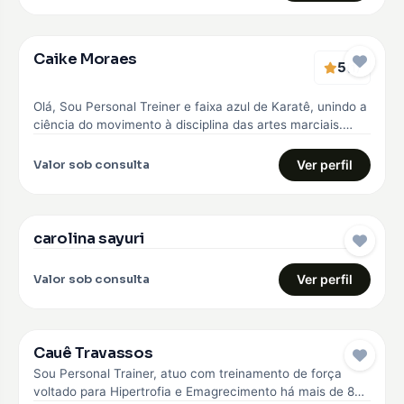
Caike Moraes
5
EMBAIXADOR
(1)
Olá, Sou Personal Treiner e faixa azul de Karatê, unindo a
ciência do movimento à disciplina das artes marciais.
Meu…
Valor sob consulta
Ver perfil
carolina sayuri
EMBAIXADOR
Valor sob consulta
Ver perfil
Cauê Travassos
EMBAIXADOR
Sou Personal Trainer, atuo com treinamento de força
voltado para Hipertrofia e Emagrecimento há mais de 8