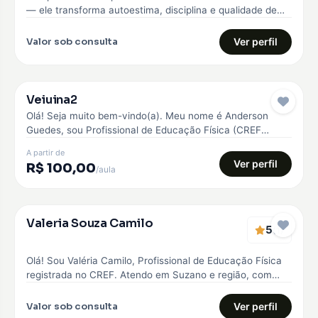
— ele transforma autoestima, disciplina e qualidade de
vida. Comecei…
Valor sob consulta
Ver perfil
Veiuina2
Pro
Olá! Seja muito bem-vindo(a). Meu nome é Anderson
Guedes, sou Profissional de Educação Física (CREF
042945) e Personal Trainer. Minha…
A partir de
Ver perfil
R$ 100,00
/aula
Verificado
Valeria Souza Camilo
5
EMBAIXADOR
(1)
Olá! Sou Valéria Camilo, Profissional de Educação Física
registrada no CREF. Atendo em Suzano e região, com
treinos personalizados para…
Valor sob consulta
Ver perfil