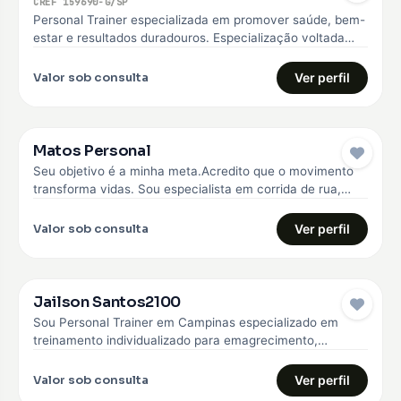
CREF 159690-G/SP
Personal Trainer especializada em promover saúde, bem-
estar e resultados duradouros. Especialização voltada
para o emagrecimento, hipertrofia, melhoria da qualidade
de…
Valor sob consulta
Ver perfil
Matos Personal
Seu objetivo é a minha meta.Acredito que o movimento
transforma vidas. Sou especialista em corrida de rua,
fisiologia do exercício,…
Valor sob consulta
Ver perfil
Jailson Santos2100
Sou Personal Trainer em Campinas especializado em
treinamento individualizado para emagrecimento,
hipertrofia e fortalecimento muscular. Trabalho com
alunos iniciantes e…
Valor sob consulta
Ver perfil