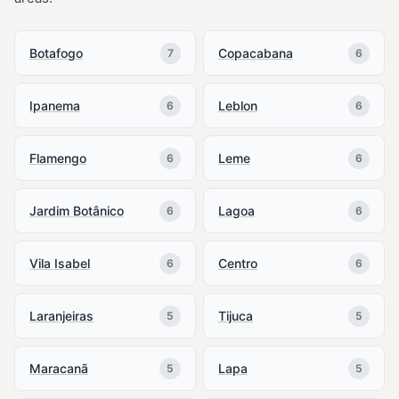
Botafogo
Copacabana
7
6
Ipanema
Leblon
6
6
Flamengo
Leme
6
6
Jardim Botânico
Lagoa
6
6
Vila Isabel
Centro
6
6
Laranjeiras
Tijuca
5
5
Maracanã
Lapa
5
5