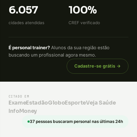
6.057
100%
cidades atendidas
CREF verificado
É personal trainer?
Alunos da sua região estão
buscando um profissional agora mesmo.
Cadastre-se grátis →
CITADO EM
Exame
Estadão
GloboEsporte
Veja Saúde
InfoMoney
37 pessoas buscaram personal nas últimas 24h