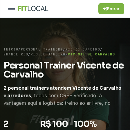
FIT
LOCAL
Entrar
INÍCIO
/
PERSONAL TRAINERS
/
RIO DE JANEIRO
/
GRANDE RIO
/
RIO DE JANEIRO
/
VICENTE DE CARVALHO
Personal Trainer Vicente de
Carvalho
2 personal trainers atendem Vicente de Carvalho
e arredores
, todos com CREF verificado. A
vantagem aqui é logística: treino ao ar livre, no
condomínio ou em academia próxima, sem perder
tempo de deslocamento. WhatsApp direto, sem
2
R$ 100
100%
intermediário.