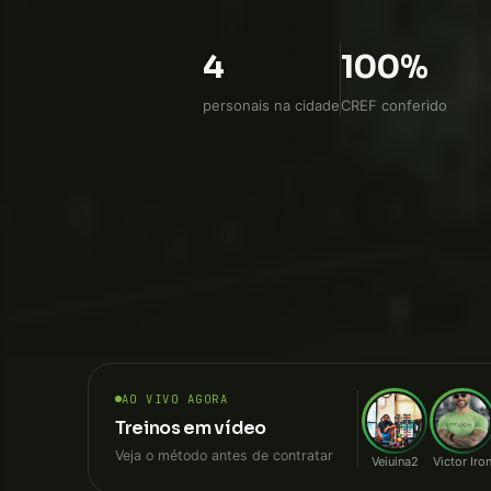
WhatsApp direto, sem intermediá
4
100%
personais na cidade
CREF conferido
AO VIVO AGORA
Treinos em vídeo
Veja o método antes de contratar
Veiuina2
Victor Iro