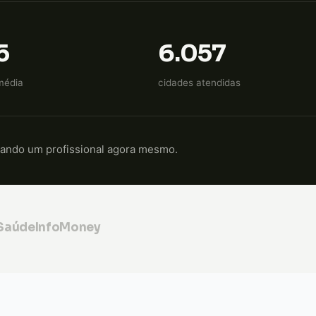
5
6.057
média
cidades atendidas
cando um profissional agora mesmo.
 Saúde
InfoMoney