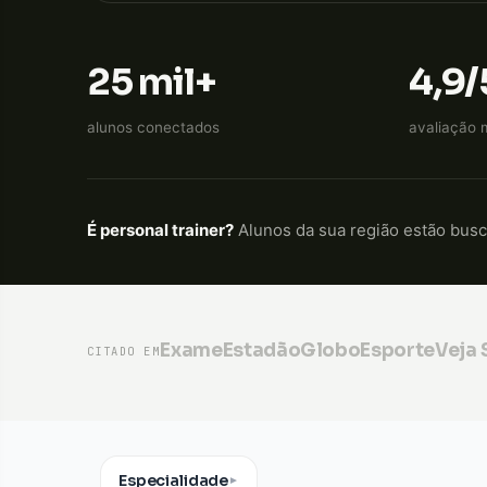
25 mil+
4,9/
alunos conectados
avaliação 
É personal trainer?
Alunos da sua região estão bus
Exame
Estadão
GloboEsporte
Veja
CITADO EM
Especialidade
▼