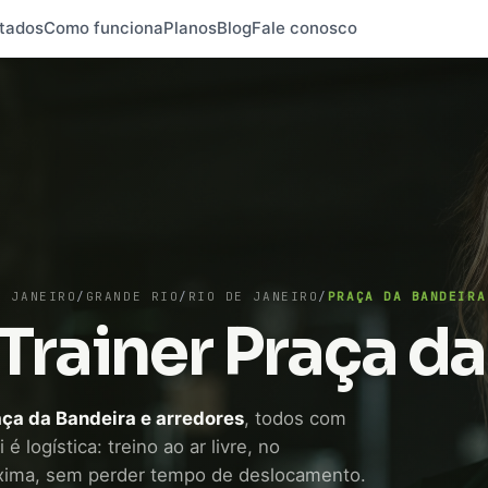
tados
Como funciona
Planos
Blog
Fale conosco
E JANEIRO
/
GRANDE RIO
/
RIO DE JANEIRO
/
PRAÇA DA BANDEIRA
Trainer Praça d
aça da Bandeira e arredores
, todos com
 logística: treino ao ar livre, no
xima, sem perder tempo de deslocamento.