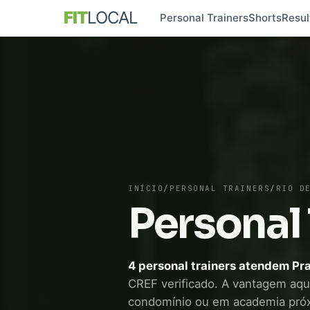
FIT
LOCAL
Personal Trainers
Shorts
Resul
INÍCIO
/
PERSONAL TRAINERS
/
RIO D
Personal 
4 personal trainers atendem Pr
CREF verificado. A vantagem aqui é
condomínio ou em academia pró