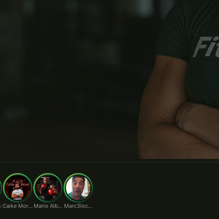
rio.
n
Caike Moraes
Mario Alberto
Marc3locunha