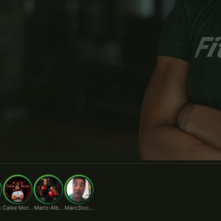
rio.
n
Caike Moraes
Mario Alberto
Marc3locunha