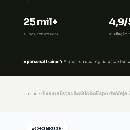
25 mil+
4,9/
alunos conectados
avaliação 
É personal trainer?
Alunos da sua região estão bus
Exame
Estadão
GloboEsporte
Veja
CITADO EM
Especialidade
▼