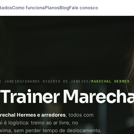
tados
Como funciona
Planos
Blog
Fale conosco
E JANEIRO
/
GRANDE RIO
/
RIO DE JANEIRO
/
MARECHAL HERMES
 Trainer Marech
arechal Hermes e arredores
, todos com
é logística: treino ao ar livre, no
xima, sem perder tempo de deslocamento.