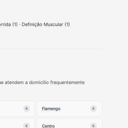
rida (1) · Definição Muscular (1)
que atendem a domicílio frequentemente
Flamengo
6
6
Centro
6
6