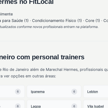
rmes no FitLocal
almente
 para Saúde (1) · Condicionamento Físico (1) · Core (1) · Cor
ualizados conforme novos profissionais entram na plataforma.
neiro com personal trainers
e Rio de Janeiro além de Marechal Hermes, profissionais 
ra ver opções em outras áreas:
Ipanema
Leblon
6
6
o
Lagoa
Vila Isabel
6
6