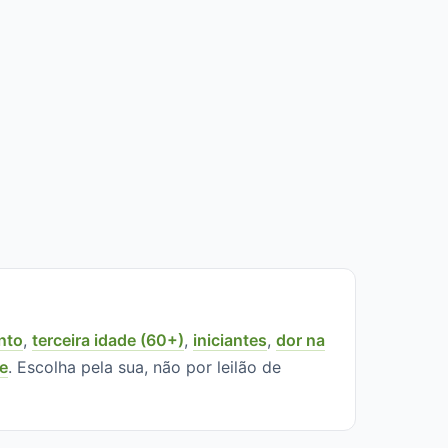
nto
,
terceira idade (60+)
,
iniciantes
,
dor na
ne
. Escolha pela sua, não por leilão de