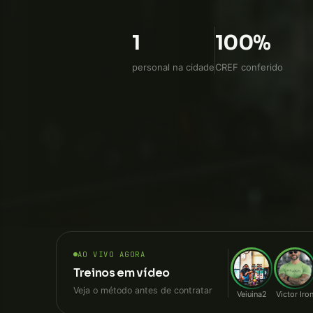
WhatsApp direto, sem intermediá
1
100%
personal na cidade
CREF conferido
AO VIVO AGORA
Treinos em vídeo
Veja o método antes de contratar
Veiuina2
Victor Iro