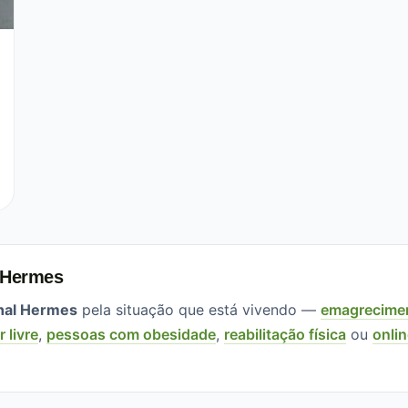
 Hermes
hal Hermes
pela situação que está vivendo —
emagrecime
r livre
,
pessoas com obesidade
,
reabilitação física
ou
onli