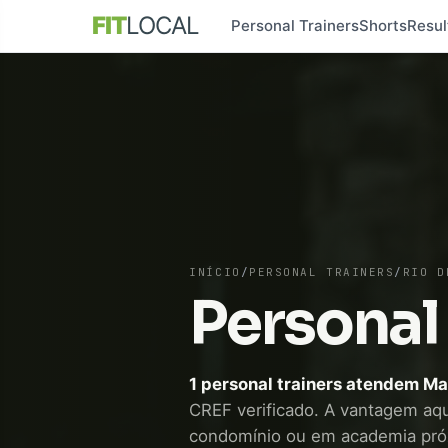
FIT
LOCAL
Personal Trainers
Shorts
Resul
INÍCIO
/
PERSONAL TRAINERS
/
RIO D
Personal
1 personal trainers atendem M
CREF verificado. A vantagem aqui 
condomínio ou em academia pró