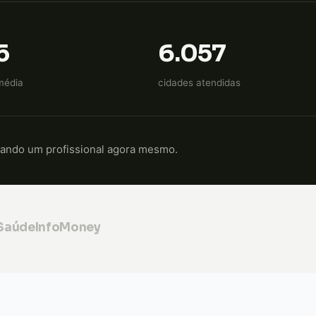
5
6.057
média
cidades atendidas
cando um profissional agora mesmo.
 Saúde
InfoMoney