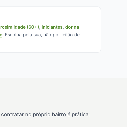
erceira idade (60+)
,
iniciantes
,
dor na
ne
. Escolha pela sua, não por leilão de
ontratar no próprio bairro é prática: