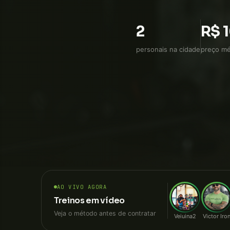
direto, sem intermediár
2
R$ 
personais na cidade
preço mé
AO VIVO AGORA
Treinos em vídeo
Veja o método antes de contratar
Veiuina2
Victor Iro