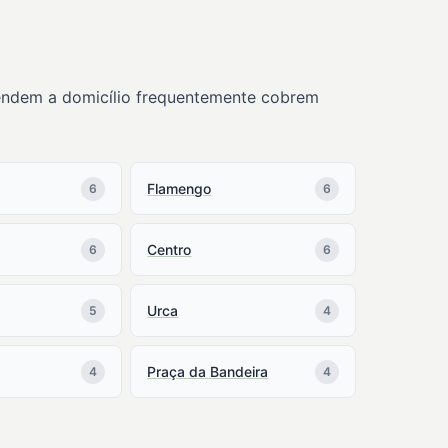
atendem a domicílio frequentemente cobrem
Flamengo
6
6
Centro
6
6
Urca
5
4
Praça da Bandeira
4
4