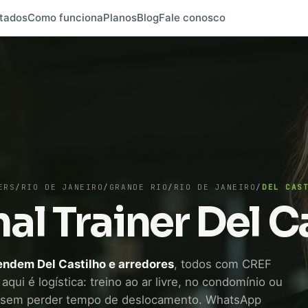
tados
Como funciona
Planos
Blog
Fale conosco
ERS
/
RIO DE JANEIRO
/
GRANDE RIO
/
RIO DE JANEIRO
/
DEL CAS
al Trainer Del C
tendem Del Castilho e arredores
, todos com CREF
aqui é logística: treino ao ar livre, no condomínio ou
 sem perder tempo de deslocamento. WhatsApp