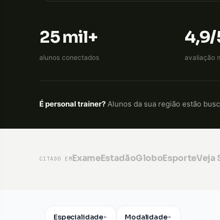
25 mil+
4,9/
alunos conectados
avaliação 
É personal trainer?
Alunos da sua região estão bus
Exame
Estadão
GloboEsporte
Veja
CITADO EM
Especialidade
Modalidade
▼
▼