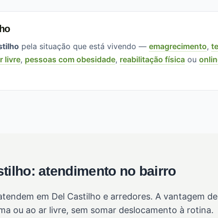
lho
tilho
pela situação que está vivendo —
emagrecimento
,
t
r livre
,
pessoas com obesidade
,
reabilitação física
ou
onli
tilho: atendimento no bairro
tendem em Del Castilho e arredores. A vantagem de c
a ou ao ar livre, sem somar deslocamento à rotina.