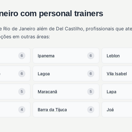
neiro com personal trainers
 Rio de Janeiro além de Del Castilho, profissionais que 
pções em outras áreas:
Ipanema
Leblon
6
6
o
Lagoa
Vila Isabel
6
6
Maracanã
Lapa
5
5
Barra da Tijuca
Joá
4
4