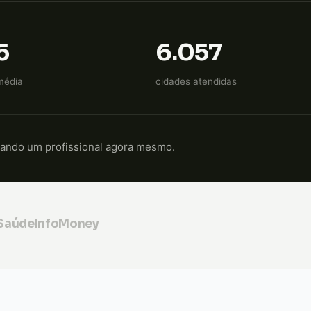
5
6.057
média
cidades atendidas
cando um profissional agora mesmo.
 Saúde
InfoMoney