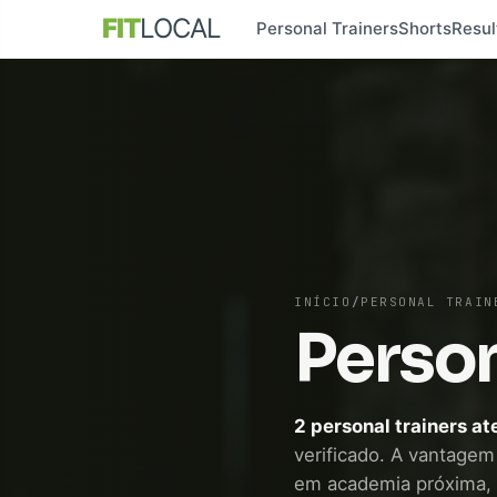
FIT
LOCAL
Personal Trainers
Shorts
Resul
INÍCIO
/
PERSONAL TRAIN
Person
2 personal trainers a
verificado. A vantagem 
em academia próxima,