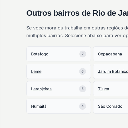
Outros bairros de Rio de Ja
Se você mora ou trabalha em outras regiões de
múltiplos bairros. Selecione abaixo para ver o
Botafogo
Copacabana
7
Leme
Jardim Botânic
6
Laranjeiras
Tijuca
5
Humaitá
São Conrado
4