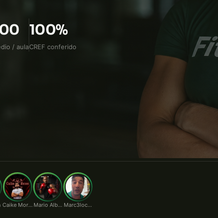
io.
100
100%
dio / aula
CREF conferido
n
Caike Moraes
Mario Alberto
Marc3locunha