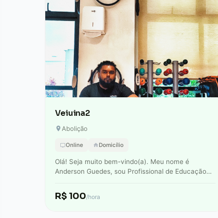
Veiuina2
Abolição
Online
Domicílio
Olá! Seja muito bem-vindo(a). Meu nome é
Anderson Guedes, sou Profissional de Educação
Física (CREF 042945) e Personal Trainer. Minha
missão é…
R$ 100
/hora