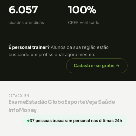
6.057
100%
cidades atendidas
CREF verificado
É personal trainer?
Alunos da sua região estão
buscando um profissional agora mesmo.
Cadastre-se grátis →
CITADO EM
Exame
Estadão
GloboEsporte
Veja Saúde
InfoMoney
37 pessoas buscaram personal nas últimas 24h