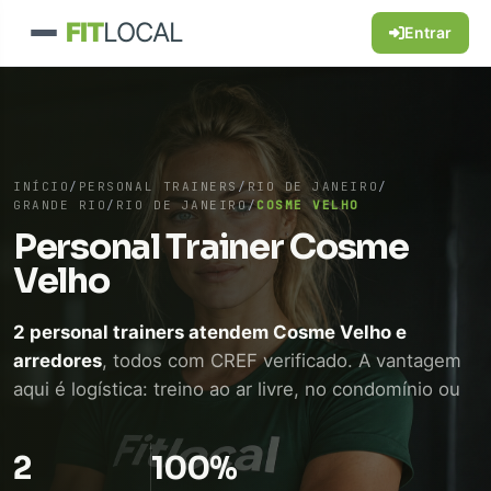
FIT
LOCAL
Entrar
INÍCIO
/
PERSONAL TRAINERS
/
RIO DE JANEIRO
/
GRANDE RIO
/
RIO DE JANEIRO
/
COSME VELHO
Personal Trainer Cosme
Velho
2 personal trainers atendem Cosme Velho e
arredores
, todos com CREF verificado. A vantagem
aqui é logística: treino ao ar livre, no condomínio ou
em academia próxima, sem perder tempo de
deslocamento. WhatsApp direto, sem intermediário.
2
100%