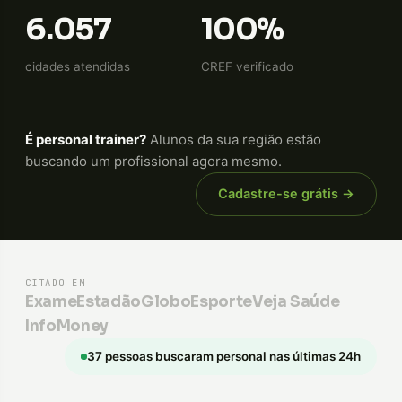
6.057
100%
cidades atendidas
CREF verificado
É personal trainer?
Alunos da sua região estão
buscando um profissional agora mesmo.
Cadastre-se grátis →
CITADO EM
Exame
Estadão
GloboEsporte
Veja Saúde
InfoMoney
37 pessoas buscaram personal nas últimas 24h