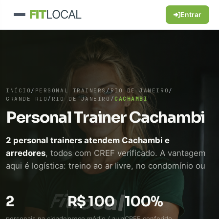
FIT
LOCAL
Entrar
INÍCIO
/
PERSONAL TRAINERS
/
RIO DE JANEIRO
/
GRANDE RIO
/
RIO DE JANEIRO
/
CACHAMBI
Personal Trainer Cachambi
2 personal trainers atendem Cachambi e
arredores
, todos com CREF verificado. A vantagem
aqui é logística: treino ao ar livre, no condomínio ou
em academia próxima, sem perder tempo de
deslocamento. WhatsApp direto, sem intermediário.
2
R$ 100
100%
personais na cidade
preço médio / aula
CREF conferido