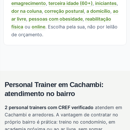
emagrecimento
,
terceira idade (60+)
,
iniciantes
,
dor na coluna
,
correção postural
,
a domicílio
,
ao
ar livre
,
pessoas com obesidade
,
reabilitação
física
ou
online
. Escolha pela sua, não por leilão
de orçamento.
Personal Trainer em Cachambi:
atendimento no bairro
2 personal trainers com CREF verificado
atendem em
Cachambi e arredores. A vantagem de contratar no
próprio bairro é prática: treino no condomínio, em
academia próxima ou ao ar livre, sem somar