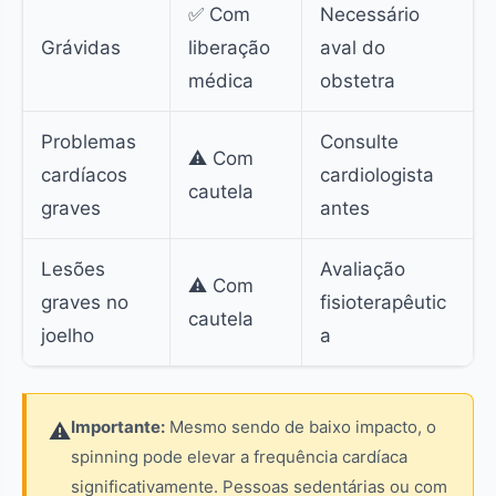
✅ Com
Necessário
Grávidas
liberação
aval do
médica
obstetra
Problemas
Consulte
⚠️ Com
cardíacos
cardiologista
cautela
graves
antes
Lesões
Avaliação
⚠️ Com
graves no
fisioterapêutic
cautela
joelho
a
Importante:
Mesmo sendo de baixo impacto, o
⚠️
spinning pode elevar a frequência cardíaca
significativamente. Pessoas sedentárias ou com