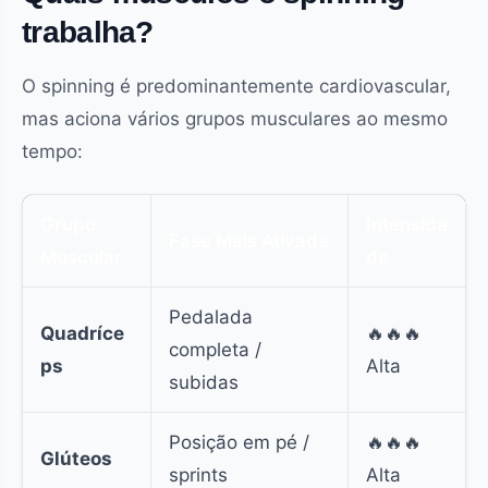
trabalha?
O spinning é predominantemente cardiovascular,
mas aciona vários grupos musculares ao mesmo
tempo:
Grupo
Intensida
Fase Mais Ativada
Muscular
de
Pedalada
Quadríce
🔥🔥🔥
completa /
ps
Alta
subidas
Posição em pé /
🔥🔥🔥
Glúteos
sprints
Alta