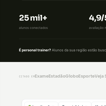
25 mil+
4,9/
alunos conectados
avaliação 
É personal trainer?
Alunos da sua região estão bus
Exame
Estadão
GloboEsporte
Veja
CITADO EM