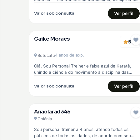
qualidade de vida. Comecei…
Valor sob consulta
Ver perfil
Caike Moraes
5
EMBAIXADOR
(1)
4 anos de exp.
Botucatu
Olá, Sou Personal Treiner e faixa azul de Karatê,
unindo a ciência do movimento à disciplina das
artes marciais. Meu…
Valor sob consulta
Ver perfil
Anaclarad345
Goiânia
Sou personal trainer a 4 anos, atendo todos os
públicos de todas as idades, de acordo com seu