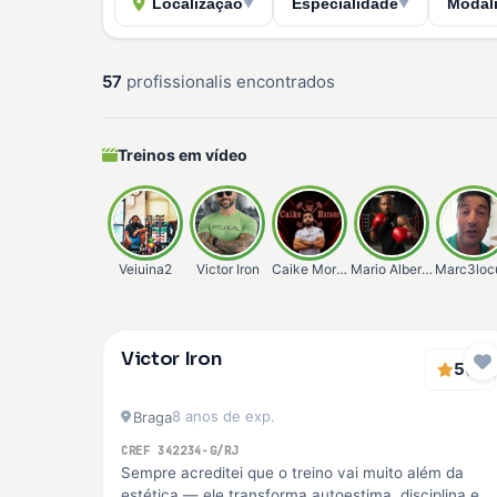
Localização
Especialidade
Modal
▼
▼
57
profissionalis encontrados
Treinos em vídeo
Veiuina2
Victor Iron
Caike Moraes
Mario Alberto
Marc3loc
Verificado
Victor Iron
Premium
5
(2)
8 anos de exp.
Braga
CREF 342234-G/RJ
Sempre acreditei que o treino vai muito além da
estética — ele transforma autoestima, disciplina e