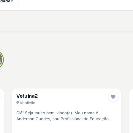
idade
▼
unha
Veiuina2
Pro
Abolição
Olá! Seja muito bem-vindo(a). Meu nome é
Anderson Guedes, sou Profissional de Educação
Física (CREF 042945) e Personal Trainer. Minha…