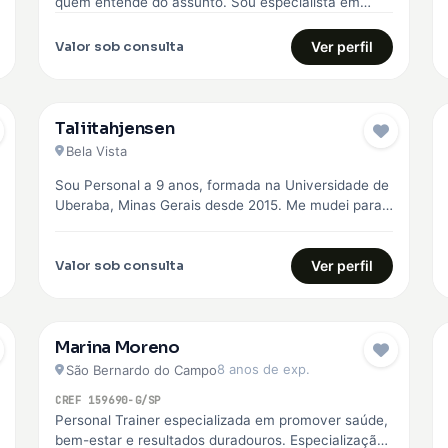
quem entende do assunto. Sou especialista em
Boxe, Musculação e Treinamento Funcional, com…
Valor sob consulta
Ver perfil
Taliitahjensen
Bela Vista
Sou Personal a 9 anos, formada na Universidade de
Uberaba, Minas Gerais desde 2015. Me mudei para
São Paulo em…
Valor sob consulta
Ver perfil
Marina Moreno
8 anos de exp.
São Bernardo do Campo
CREF 159690-G/SP
Personal Trainer especializada em promover saúde,
bem-estar e resultados duradouros. Especialização