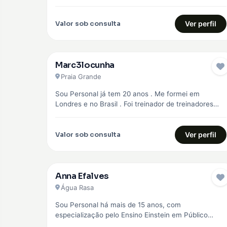
objetivo principal,…
Valor sob consulta
Ver perfil
Marc3locunha
Praia Grande
Sou Personal já tem 20 anos . Me formei em
Londres e no Brasil . Foi treinador de treinadores
em…
Valor sob consulta
Ver perfil
Anna Efalves
Água Rasa
Sou Personal há mais de 15 anos, com
especialização pelo Ensino Einstein em Público
Especial como idosos, diabéticos e hipertensos,…