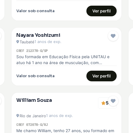
voltada para o emagrecimento, hipertrofia, melhoria
da qualidade de…
Valor sob consulta
Ver perfil
Nayara Yoshizumi
1 anos de exp.
Taubaté
CREF 212378-G/SP
Sou formada em Educação Física pela UNITAU e
atuo há 1 ano na área de musculação, com
experiência no SESI,…
Valor sob consulta
Ver perfil
William Souza
5
(1)
1 anos de exp.
Rio de Janeiro
CREF 072078-G/RJ
Me chamo William, tenho 27 anos, sou formado em