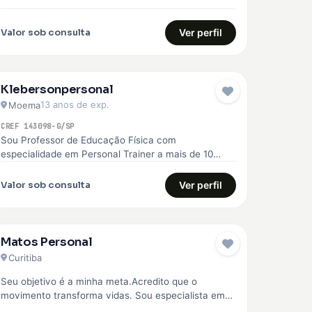
superação. Com essa experiência, me formei…
Valor sob consulta
Ver perfil
Klebersonpersonal
13 anos de exp.
Moema
CREF 143098-G/SP
Sou Professor de Educação Física com
especialidade em Personal Trainer a mais de 10
anos, ajudo você a chegar no…
Valor sob consulta
Ver perfil
Matos Personal
Curitiba
Seu objetivo é a minha meta.Acredito que o
movimento transforma vidas. Sou especialista em
corrida de rua, fisiologia do exercício,…