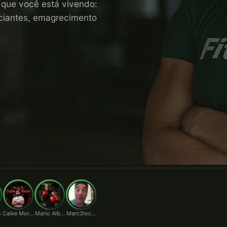
o que você está vivendo:
niciantes, emagrecimento
n
Caike Moraes
Mario Alberto
Marc3locunha