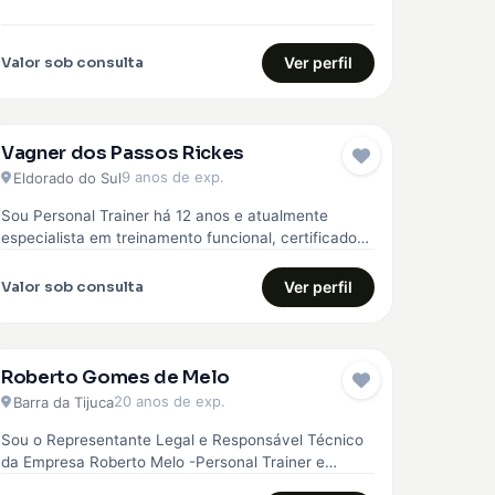
Valor sob consulta
Ver perfil
Vagner dos Passos Rickes
9 anos de exp.
Eldorado do Sul
Sou Personal Trainer há 12 anos e atualmente
especialista em treinamento funcional, certificado
pela Core 360, curso avançado em treinamento…
Valor sob consulta
Ver perfil
Roberto Gomes de Melo
20 anos de exp.
Barra da Tijuca
Sou o Representante Legal e Responsável Técnico
da Empresa Roberto Melo -Personal Trainer e
Musculação. A empresa Roberto Melo -…