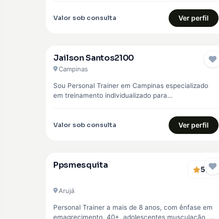
Valor sob consulta
Ver perfil
Jailson Santos2100
Campinas
Sou Personal Trainer em Campinas especializado
em treinamento individualizado para
emagrecimento, hipertrofia e fortalecimento
muscular. Trabalho com alunos iniciantes e…
Valor sob consulta
Ver perfil
Ppsmesquita
5
(1)
Arujá
Personal Trainer a mais de 8 anos, com ênfase em
emagrecimento, 40+, adolescentes musculação ,