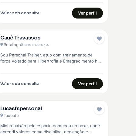
região, com treinos personalizados para…
Valor sob consulta
Ver perfil
Cauê Travassos
EMBAIXADOR
8 anos de exp.
Botafogo
Sou Personal Trainer, atuo com treinamento de
força voltado para Hipertrofia e Emagrecimento há
mais de 8 anos. Faço o…
Valor sob consulta
Ver perfil
Lucasfspersonal
Taubaté
Minha paixão pelo esporte começou no boxe, onde
aprendi valores como disciplina, dedicação e