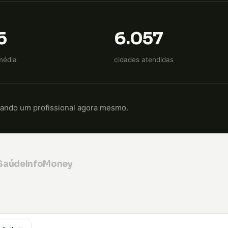
5
6.057
média
cidades atendidas
cando um profissional agora mesmo.
 Saúde
InfoMoney