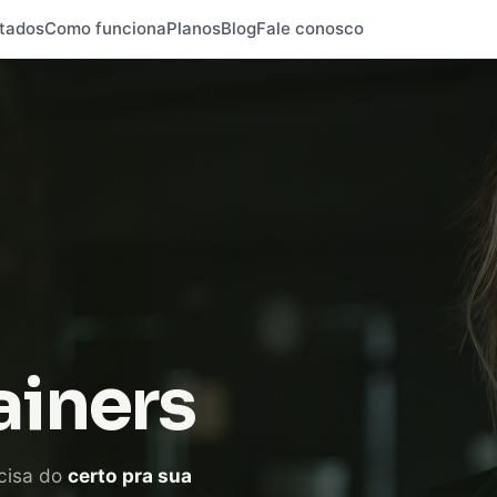
tados
Como funciona
Planos
Blog
Fale conosco
ainers
cisa do
certo pra sua