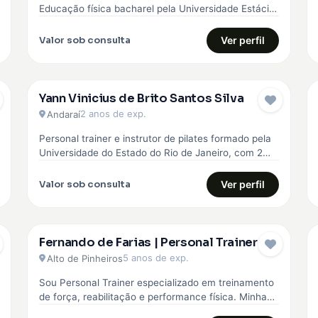
Educação física bacharel pela Universidade Estácio
de sá, comecei minha carreira…
Valor sob consulta
Ver perfil
Yann Vinicius de Brito Santos Silva
2 anos de exp.
Andaraí
Personal trainer e instrutor de pilates formado pela
Universidade do Estado do Rio de Janeiro, com 2
anos de experiência…
Valor sob consulta
Ver perfil
Fernando de Farias | Personal Trainer
5 anos de exp.
Alto de Pinheiros
Sou Personal Trainer especializado em treinamento
de força, reabilitação e performance física. Minha
abordagem é totalmente personalizada, baseada