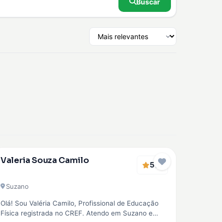
Buscar
Verificado
Valeria Souza Camilo
5
EMBAIXADOR
(1)
Suzano
Olá! Sou Valéria Camilo, Profissional de Educação
Física registrada no CREF. Atendo em Suzano e