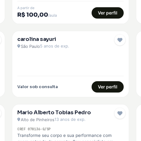
A partir de
Ver perfil
R$ 100,00
/aula
carolina sayuri
EMBAIXADOR
5 anos de exp.
São Paulo
Valor sob consulta
Ver perfil
Mario Alberto Tobias Pedro
13 anos de exp.
Alto de Pinheiros
CREF 078136-G/SP
Transforme seu corpo e sua performance com