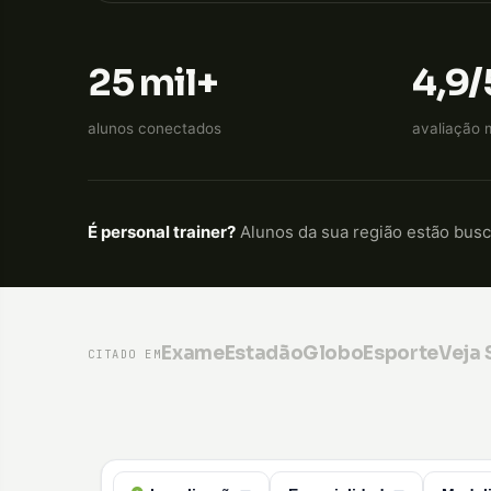
25 mil+
4,9/
alunos conectados
avaliação 
É personal trainer?
Alunos da sua região estão bus
Exame
Estadão
GloboEsporte
Veja
CITADO EM