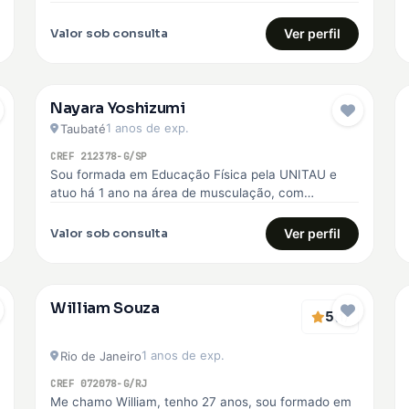
voltada para o emagrecimento, hipertrofia, melhoria
da qualidade de…
Valor sob consulta
Ver perfil
Nayara Yoshizumi
1 anos de exp.
Taubaté
CREF 212378-G/SP
Sou formada em Educação Física pela UNITAU e
atuo há 1 ano na área de musculação, com
experiência no SESI,…
Valor sob consulta
Ver perfil
William Souza
5
(1)
1 anos de exp.
Rio de Janeiro
CREF 072078-G/RJ
Me chamo William, tenho 27 anos, sou formado em