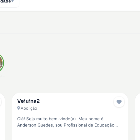
idade
▼
unha
Veiuina2
Pro
Abolição
Olá! Seja muito bem-vindo(a). Meu nome é
Anderson Guedes, sou Profissional de Educação
Física (CREF 042945) e Personal Trainer. Minha…