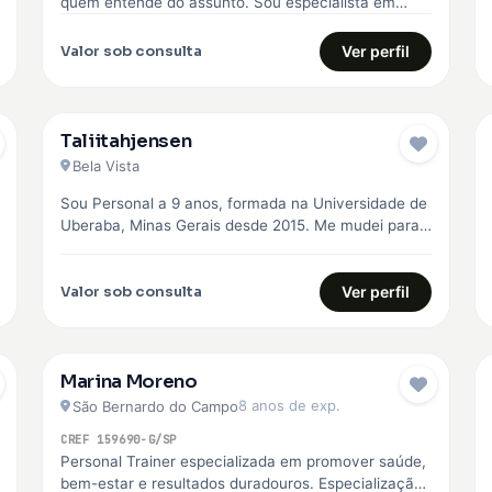
quem entende do assunto. Sou especialista em
Boxe, Musculação e Treinamento Funcional, com…
Valor sob consulta
Ver perfil
Taliitahjensen
Bela Vista
Sou Personal a 9 anos, formada na Universidade de
Uberaba, Minas Gerais desde 2015. Me mudei para
São Paulo em…
Valor sob consulta
Ver perfil
Marina Moreno
8 anos de exp.
São Bernardo do Campo
CREF 159690-G/SP
Personal Trainer especializada em promover saúde,
bem-estar e resultados duradouros. Especialização