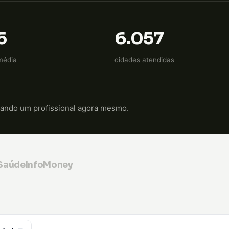
5
6.057
média
cidades atendidas
cando um profissional agora mesmo.
 Saúde
InfoMoney