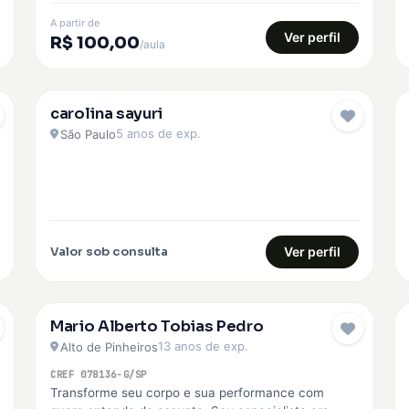
A partir de
Ver perfil
R$ 100,00
/aula
carolina sayuri
EMBAIXADOR
5 anos de exp.
São Paulo
Valor sob consulta
Ver perfil
Mario Alberto Tobias Pedro
13 anos de exp.
Alto de Pinheiros
CREF 078136-G/SP
Transforme seu corpo e sua performance com