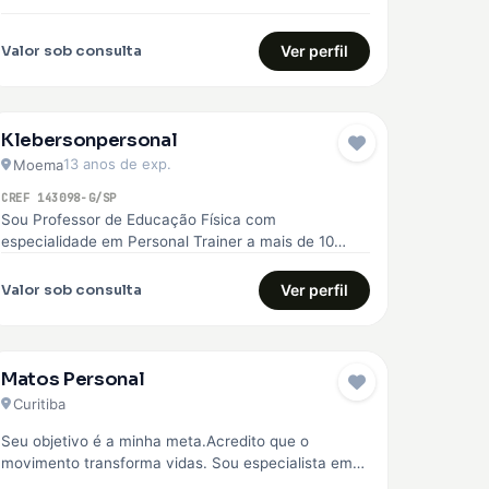
superação. Com essa experiência, me formei…
Valor sob consulta
Ver perfil
Klebersonpersonal
13 anos de exp.
Moema
CREF 143098-G/SP
Sou Professor de Educação Física com
especialidade em Personal Trainer a mais de 10
anos, ajudo você a chegar no…
Valor sob consulta
Ver perfil
Matos Personal
Curitiba
Seu objetivo é a minha meta.Acredito que o
movimento transforma vidas. Sou especialista em
corrida de rua, fisiologia do exercício,…