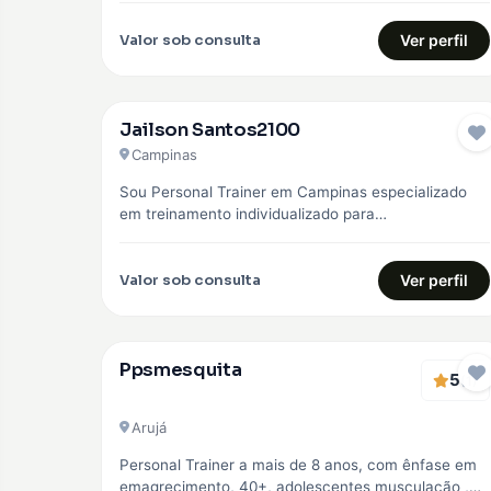
Valor sob consulta
Ver perfil
Jailson Santos2100
Campinas
Sou Personal Trainer em Campinas especializado
em treinamento individualizado para
emagrecimento, hipertrofia e fortalecimento
muscular. Trabalho com alunos iniciantes e…
Valor sob consulta
Ver perfil
Ppsmesquita
5
(1)
Arujá
Personal Trainer a mais de 8 anos, com ênfase em
emagrecimento, 40+, adolescentes musculação ,