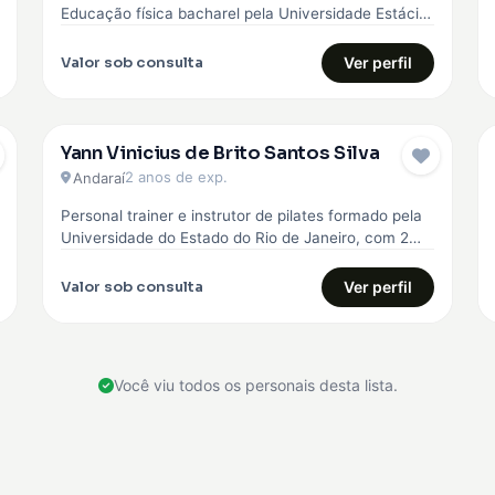
Educação física bacharel pela Universidade Estácio
de sá, comecei minha carreira…
Valor sob consulta
Ver perfil
Yann Vinicius de Brito Santos Silva
2 anos de exp.
Andaraí
Personal trainer e instrutor de pilates formado pela
Universidade do Estado do Rio de Janeiro, com 2
anos de experiência…
Valor sob consulta
Ver perfil
Você viu todos os personais desta lista.