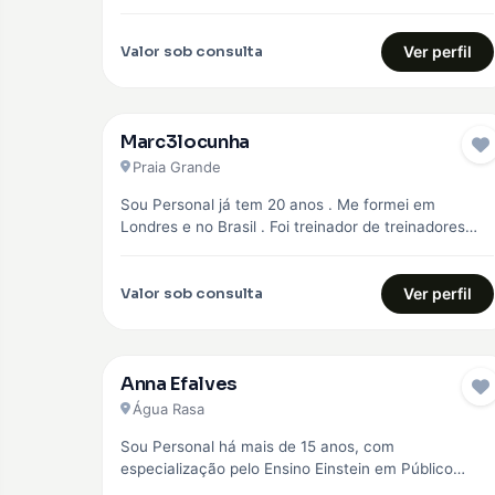
objetivo principal,…
Valor sob consulta
Ver perfil
Marc3locunha
Praia Grande
Sou Personal já tem 20 anos . Me formei em
Londres e no Brasil . Foi treinador de treinadores
em…
Valor sob consulta
Ver perfil
Anna Efalves
Água Rasa
Sou Personal há mais de 15 anos, com
especialização pelo Ensino Einstein em Público
Especial como idosos, diabéticos e hipertensos,…