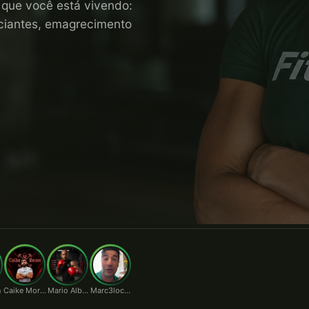
o que você está vivendo:
niciantes, emagrecimento
n
Caike Moraes
Mario Alberto
Marc3locunha