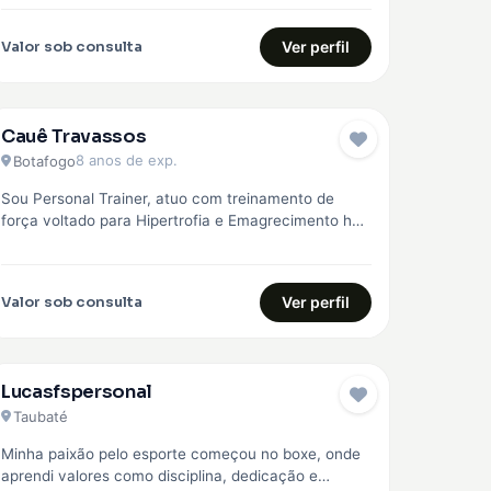
região, com treinos personalizados para…
Valor sob consulta
Ver perfil
Cauê Travassos
EMBAIXADOR
8 anos de exp.
Botafogo
Sou Personal Trainer, atuo com treinamento de
força voltado para Hipertrofia e Emagrecimento há
mais de 8 anos. Faço o…
Valor sob consulta
Ver perfil
Lucasfspersonal
Taubaté
Minha paixão pelo esporte começou no boxe, onde
aprendi valores como disciplina, dedicação e