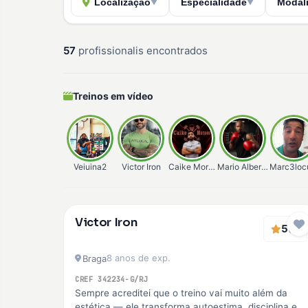
Localização
Especialidade
Modal
▼
▼
57
profissionalis encontrados
Treinos em vídeo
Veiuina2
Victor Iron
Caike Moraes
Mario Alberto
Marc3loc
Verificado
Victor Iron
Premium
5
(2)
8 anos de exp.
Braga
CREF 342234-G/RJ
Sempre acreditei que o treino vai muito além da
estética — ele transforma autoestima, disciplina e