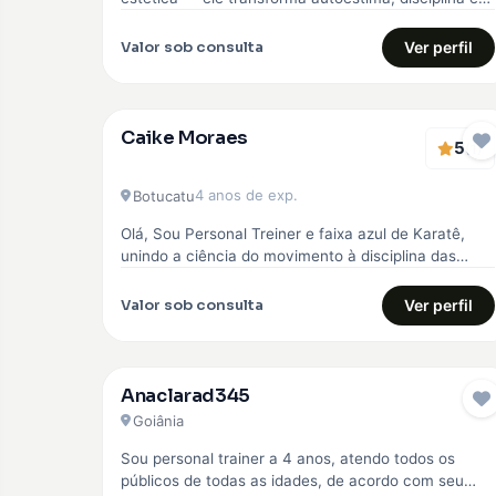
qualidade de vida. Comecei…
Valor sob consulta
Ver perfil
Caike Moraes
5
EMBAIXADOR
(1)
4 anos de exp.
Botucatu
Olá, Sou Personal Treiner e faixa azul de Karatê,
unindo a ciência do movimento à disciplina das
artes marciais. Meu…
Valor sob consulta
Ver perfil
Anaclarad345
Goiânia
Sou personal trainer a 4 anos, atendo todos os
públicos de todas as idades, de acordo com seu