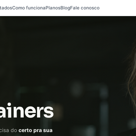
tados
Como funciona
Planos
Blog
Fale conosco
ainers
cisa do
certo pra sua