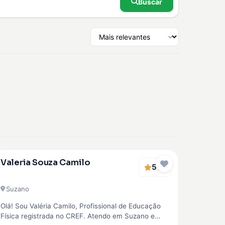
Buscar
Verificado
Valeria Souza Camilo
5
EMBAIXADOR
(1)
Suzano
Olá! Sou Valéria Camilo, Profissional de Educação
Física registrada no CREF. Atendo em Suzano e