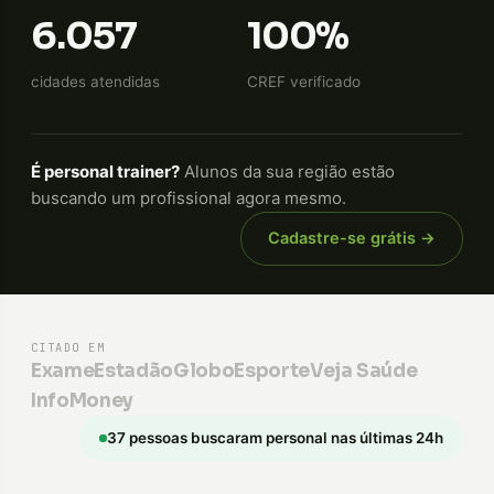
6.057
100%
cidades atendidas
CREF verificado
É personal trainer?
Alunos da sua região estão
buscando um profissional agora mesmo.
Cadastre-se grátis →
CITADO EM
Exame
Estadão
GloboEsporte
Veja Saúde
InfoMoney
37 pessoas buscaram personal nas últimas 24h