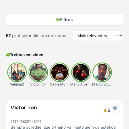
Filtros
57
profissionalis encontrados
Treinos em vídeo
Veiuina2
Victor Iron
Caike Moraes
Mario Alberto
Marc3locunha
Verificado
Victor Iron
Premium
5
(2)
CREF 342234-G/RJ
Sempre acreditei que o treino vai muito além da estética