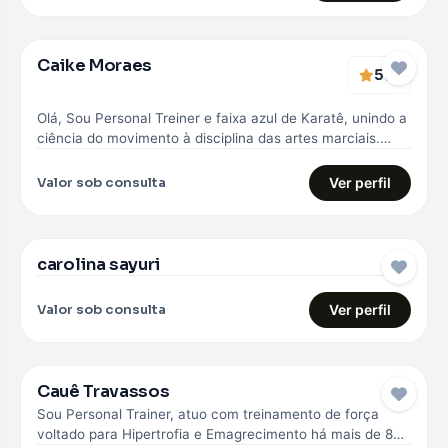
Caike Moraes
5
EMBAIXADOR
(1)
Olá, Sou Personal Treiner e faixa azul de Karatê, unindo a
ciência do movimento à disciplina das artes marciais.
Meu…
Valor sob consulta
Ver perfil
carolina sayuri
EMBAIXADOR
Valor sob consulta
Ver perfil
Cauê Travassos
EMBAIXADOR
Sou Personal Trainer, atuo com treinamento de força
voltado para Hipertrofia e Emagrecimento há mais de 8