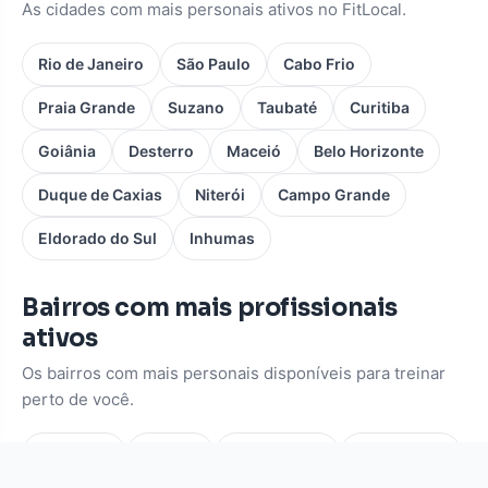
As cidades com mais personais ativos no FitLocal.
Rio de Janeiro
São Paulo
Cabo Frio
Praia Grande
Suzano
Taubaté
Curitiba
Goiânia
Desterro
Maceió
Belo Horizonte
Duque de Caxias
Niterói
Campo Grande
Eldorado do Sul
Inhumas
Bairros com mais profissionais
ativos
Os bairros com mais personais disponíveis para treinar
perto de você.
Pinheiros
Moema
Vila Mariana
Consolação