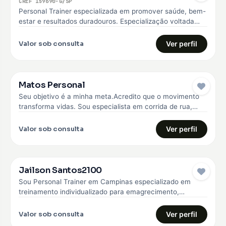
CREF 159690-G/SP
Personal Trainer especializada em promover saúde, bem-
estar e resultados duradouros. Especialização voltada
para o emagrecimento, hipertrofia, melhoria da qualidade
de…
Valor sob consulta
Ver perfil
Matos Personal
Seu objetivo é a minha meta.Acredito que o movimento
transforma vidas. Sou especialista em corrida de rua,
fisiologia do exercício,…
Valor sob consulta
Ver perfil
Jailson Santos2100
Sou Personal Trainer em Campinas especializado em
treinamento individualizado para emagrecimento,
hipertrofia e fortalecimento muscular. Trabalho com
alunos iniciantes e…
Valor sob consulta
Ver perfil