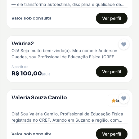
— ele transforma autoestima, disciplina e qualidade de
vida. Comecei…
Valor sob consulta
Ver perfil
Veiuina2
Pro
Olá! Seja muito bem-vindo(a). Meu nome é Anderson
Guedes, sou Profissional de Educação Física (CREF
042945) e Personal Trainer. Minha…
A partir de
Ver perfil
R$ 100,00
/aula
Verificado
Valeria Souza Camilo
5
EMBAIXADOR
(1)
Olá! Sou Valéria Camilo, Profissional de Educação Física
registrada no CREF. Atendo em Suzano e região, com
treinos personalizados para…
Valor sob consulta
Ver perfil