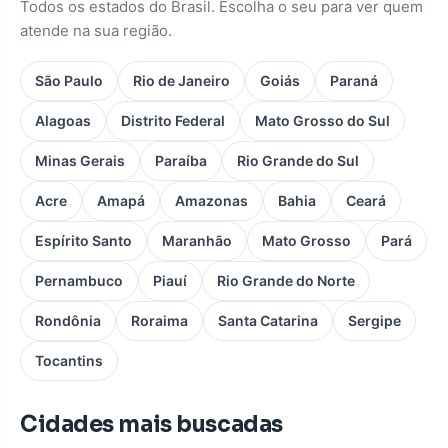
Todos os estados do Brasil. Escolha o seu para ver quem
atende na sua região.
São Paulo
Rio de Janeiro
Goiás
Paraná
Alagoas
Distrito Federal
Mato Grosso do Sul
Minas Gerais
Paraíba
Rio Grande do Sul
Acre
Amapá
Amazonas
Bahia
Ceará
Espírito Santo
Maranhão
Mato Grosso
Pará
Pernambuco
Piauí
Rio Grande do Norte
Rondônia
Roraima
Santa Catarina
Sergipe
Tocantins
Cidades mais buscadas