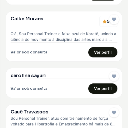
Caike Moraes
5
EMBAIXADOR
(1)
Olá, Sou Personal Treiner e faixa azul de Karatê, unindo a
ciência do movimento à disciplina das artes marciais.
Meu…
Valor sob consulta
Ver perfil
carolina sayuri
EMBAIXADOR
Valor sob consulta
Ver perfil
Cauê Travassos
EMBAIXADOR
Sou Personal Trainer, atuo com treinamento de força
voltado para Hipertrofia e Emagrecimento há mais de 8