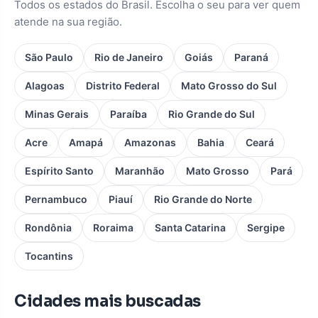
Todos os estados do Brasil. Escolha o seu para ver quem
atende na sua região.
São Paulo
Rio de Janeiro
Goiás
Paraná
Alagoas
Distrito Federal
Mato Grosso do Sul
Minas Gerais
Paraíba
Rio Grande do Sul
Acre
Amapá
Amazonas
Bahia
Ceará
Espírito Santo
Maranhão
Mato Grosso
Pará
Pernambuco
Piauí
Rio Grande do Norte
Rondônia
Roraima
Santa Catarina
Sergipe
Tocantins
Cidades mais buscadas