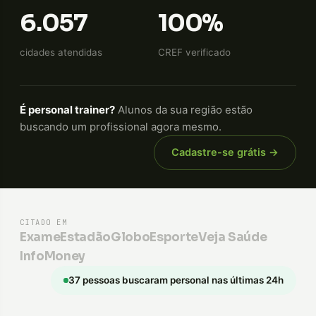
6.057
100%
cidades atendidas
CREF verificado
É personal trainer?
Alunos da sua região estão
buscando um profissional agora mesmo.
Cadastre-se grátis →
CITADO EM
Exame
Estadão
GloboEsporte
Veja Saúde
InfoMoney
37 pessoas buscaram personal nas últimas 24h