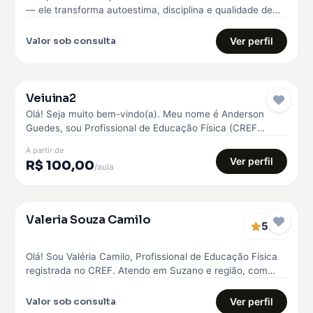
— ele transforma autoestima, disciplina e qualidade de
vida. Comecei…
Valor sob consulta
Ver perfil
Veiuina2
Pro
Olá! Seja muito bem-vindo(a). Meu nome é Anderson
Guedes, sou Profissional de Educação Física (CREF
042945) e Personal Trainer. Minha…
A partir de
Ver perfil
R$ 100,00
/aula
Verificado
Valeria Souza Camilo
5
EMBAIXADOR
(1)
Olá! Sou Valéria Camilo, Profissional de Educação Física
registrada no CREF. Atendo em Suzano e região, com
treinos personalizados para…
Valor sob consulta
Ver perfil