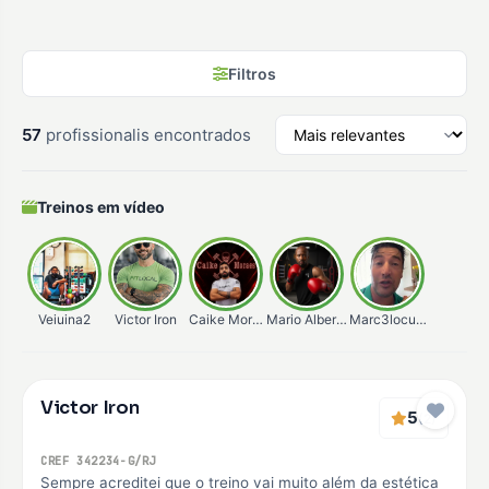
Filtros
57
profissionalis encontrados
Treinos em vídeo
Veiuina2
Victor Iron
Caike Moraes
Mario Alberto
Marc3locunha
Verificado
Victor Iron
Premium
5
(2)
CREF 342234-G/RJ
Sempre acreditei que o treino vai muito além da estética