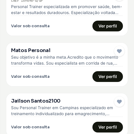
CREF 159690-G/SP
Personal Trainer especializada em promover saúde, bem-
estar e resultados duradouros. Especialização voltada
para o emagrecimento, hipertrofia, melhoria da qualidade
de…
Valor sob consulta
Ver perfil
Matos Personal
Seu objetivo é a minha meta.Acredito que o movimento
transforma vidas. Sou especialista em corrida de rua,
fisiologia do exercício,…
Valor sob consulta
Ver perfil
Jailson Santos2100
Sou Personal Trainer em Campinas especializado em
treinamento individualizado para emagrecimento,
hipertrofia e fortalecimento muscular. Trabalho com
alunos iniciantes e…
Valor sob consulta
Ver perfil