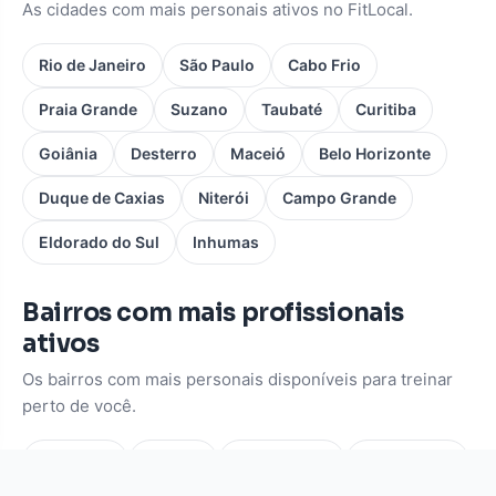
As cidades com mais personais ativos no FitLocal.
Rio de Janeiro
São Paulo
Cabo Frio
Praia Grande
Suzano
Taubaté
Curitiba
Goiânia
Desterro
Maceió
Belo Horizonte
Duque de Caxias
Niterói
Campo Grande
Eldorado do Sul
Inhumas
Bairros com mais profissionais
ativos
Os bairros com mais personais disponíveis para treinar
perto de você.
Pinheiros
Moema
Vila Mariana
Consolação