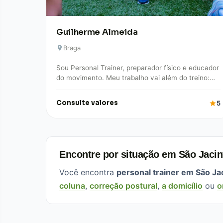
Guilherme Almeida
Braga
Sou Personal Trainer, preparador físico e educador
do movimento. Meu trabalho vai além do treino:
meu foco é promover qualidade de vida,…
Consulte valores
5
Encontre por situação em São Jacin
Você encontra
personal trainer em São Ja
coluna
,
correção postural
,
a domicílio
ou
o