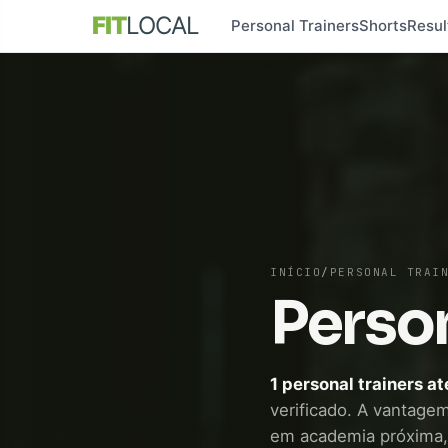
FIT
LOCAL
Personal Trainers
Shorts
Resul
INÍCIO
/
PERSONAL TRAI
Person
1 personal trainers a
verificado. A vantagem 
em academia próxima