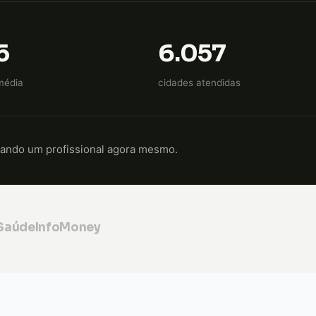
5
6.057
média
cidades atendidas
cando um profissional agora mesmo.
 Saúde
InfoMoney