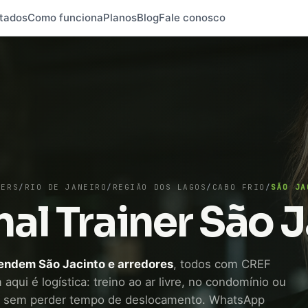
tados
Como funciona
Planos
Blog
Fale conosco
NERS
/
RIO DE JANEIRO
/
REGIÃO DOS LAGOS
/
CABO FRIO
/
SÃO JA
al Trainer São 
tendem São Jacinto e arredores
, todos com CREF
aqui é logística: treino ao ar livre, no condomínio ou
, sem perder tempo de deslocamento. WhatsApp