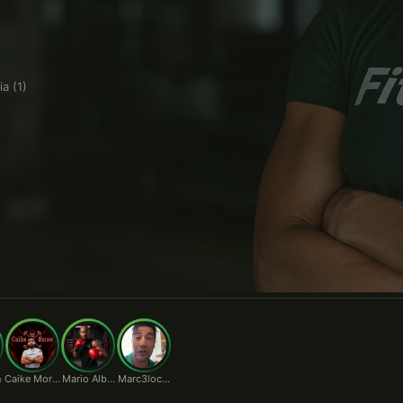
rio.
a (1)
n
Caike Moraes
Mario Alberto
Marc3locunha