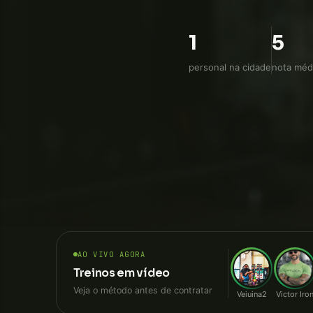
direto, sem intermediá
1
5
personal na cidade
nota médi
AO VIVO AGORA
Treinos em vídeo
Veja o método antes de contratar
Veiuina2
Victor Iro