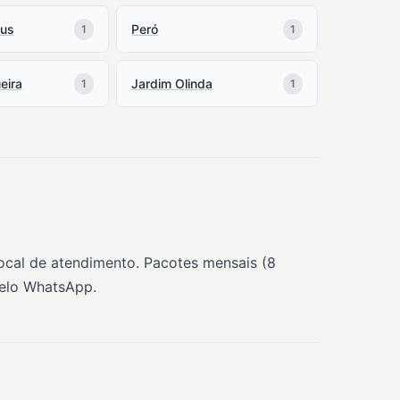
lus
Peró
1
1
eira
Jardim Olinda
1
1
local de atendimento. Pacotes mensais (8
pelo WhatsApp.