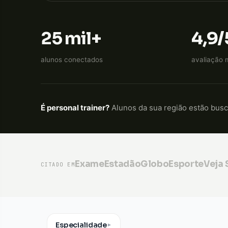
25 mil+
4,9/
alunos conectados
avaliação 
É personal trainer?
Alunos da sua região estão bus
Exame
Estadão
GloboEsporte
Veja
CITADO EM
Especialidade
▼