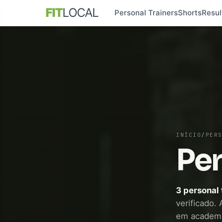
FIT
LOCAL
Personal Trainers
Shorts
Resul
INÍCIO
/
PER
Per
3 personal
verificado. 
em academi