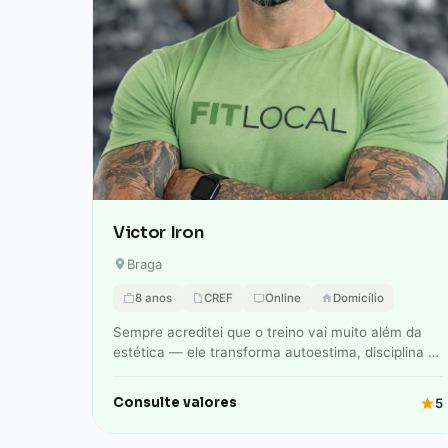
Victor Iron
Braga
8 anos
CREF
Online
Domicílio
Sempre acreditei que o treino vai muito além da
estética — ele transforma autoestima, disciplina e
qualidade de vida. Comecei minha jornada…
Consulte valores
5