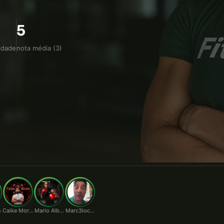
 intermediário.
5
idade
nota média (3)
n
Caike Moraes
Mario Alberto
Marc3locunha