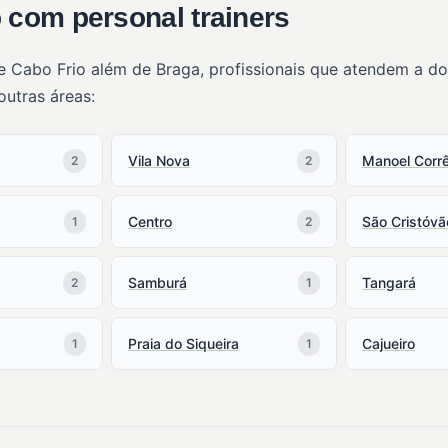
 com personal trainers
e Cabo Frio além de Braga, profissionais que atendem a d
outras áreas:
Vila Nova
Manoel Corr
2
2
Centro
São Cristóvã
1
2
Samburá
Tangará
2
1
Praia do Siqueira
Cajueiro
1
1