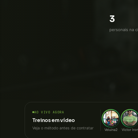
direto, sem
3
personais na c
AO VIVO AGORA
Treinos em vídeo
Veja o método antes de contratar
Veiuina2
Victor Iro