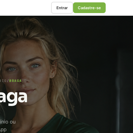
Entrar
Cadastre-se
RIO
/
BRAGA
raga
ínio ou
App