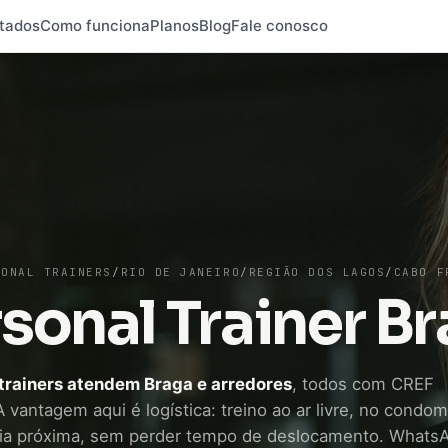
tados
Como funciona
Planos
Blog
Fale conosco
SONAL TRAINERS
/
RIO DE JANEIRO
/
REGIÃO DOS LAGOS
/
CABO F
sonal Trainer B
 trainers atendem Braga e arredores
, todos com CREF
A vantagem aqui é logística: treino ao ar livre, no condom
a próxima, sem perder tempo de deslocamento. Whats