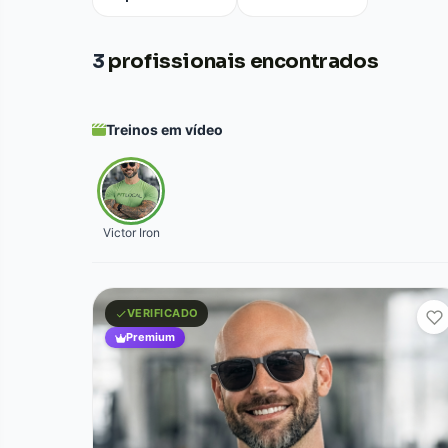
3
profissionais encontrados
Treinos em vídeo
Victor Iron
VERIFICADO
Premium