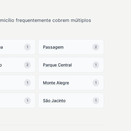
omicílio frequentemente cobrem múltiplos
êa
Passagem
1
2
o
Parque Central
2
1
Monte Alegre
1
1
São Jacinto
1
1