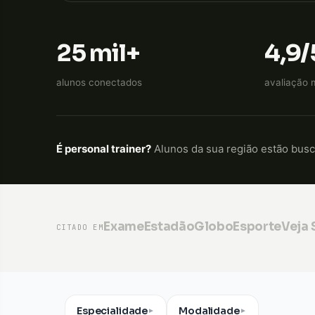
25 mil+
4,9/
alunos conectados
avaliação 
É personal trainer?
Alunos da sua região estão bus
Exame
Estadão
GloboEsporte
Veja
CITADO EM
Especialidade
Modalidade
▼
▼