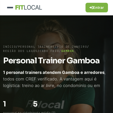
FIT
LOCAL
Entrar
INÍCIO
/
PERSONAL TRAINERS
/
RIO DE JANEIRO
/
REGIÃO DOS LAGOS
/
CABO FRIO
/
GAMBOA
Personal Trainer Gamboa
1 personal trainers atendem Gamboa e arredores
,
todos com CREF verificado. A vantagem aqui é
logística: treino ao ar livre, no condomínio ou em
academia próxima, sem perder tempo de
deslocamento. WhatsApp direto, sem intermediário.
1
5
personal na cidade
nota média (1)