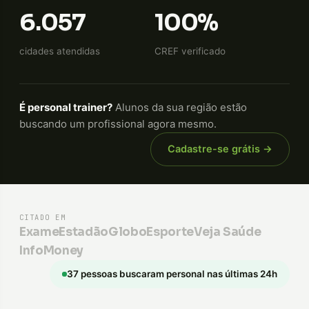
6.057
100%
cidades atendidas
CREF verificado
É personal trainer?
Alunos da sua região estão
buscando um profissional agora mesmo.
Cadastre-se grátis →
CITADO EM
Exame
Estadão
GloboEsporte
Veja Saúde
InfoMoney
37 pessoas buscaram personal nas últimas 24h