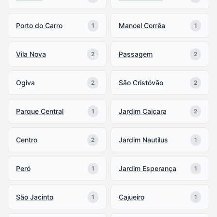
Porto do Carro
Manoel Corrêa
1
1
Vila Nova
Passagem
2
2
Ogiva
São Cristóvão
2
2
Parque Central
Jardim Caiçara
1
2
Centro
Jardim Nautilus
2
1
Peró
Jardim Esperança
1
1
São Jacinto
Cajueiro
1
1