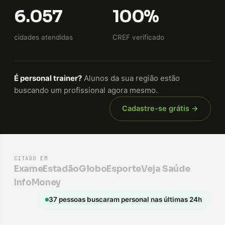
6.057
100%
cidades atendidas
CREF verificado
É personal trainer?
Alunos da sua região estão
buscando um profissional agora mesmo.
Cadastre-se grátis →
CITADO EM
Exame
Estadão
GloboEsporte
Veja Saúde
InfoMoney
37 pessoas buscaram personal nas últimas 24h