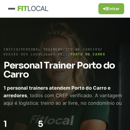
FIT
LOCAL
Entrar
INÍCIO
/
PERSONAL TRAINERS
/
RIO DE JANEIRO
/
REGIÃO DOS LAGOS
/
CABO FRIO
/
PORTO DO CARRO
Personal Trainer Porto do
Carro
1 personal trainers atendem Porto do Carro e
arredores
, todos com CREF verificado. A vantagem
aqui é logística: treino ao ar livre, no condomínio ou
em academia próxima, sem perder tempo de
deslocamento. WhatsApp direto, sem intermediário.
1
5