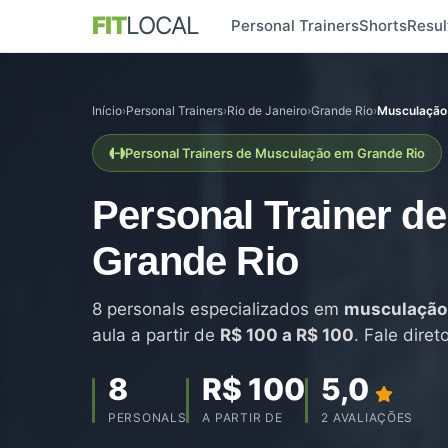
FIT
LOCAL
Personal Trainers
Shorts
Resul
Início
›
Personal Trainers
›
Rio de Janeiro
›
Grande Rio
›
Musculação
Personal Trainers de Musculação em Grande Rio
Personal Trainer d
Grande Rio
8 personals especializados em
musculação
aula a partir de
R$ 100 a R$ 100
. Fale dire
8
R$ 100
5,0
PERSONALS
A PARTIR DE
2 AVALIAÇÕES