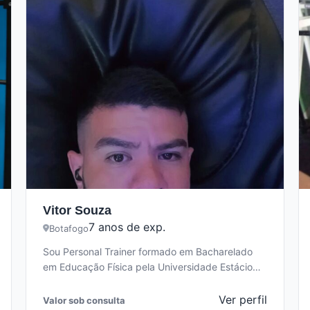
Vitor Souza
7 anos de exp.
Botafogo
Sou Personal Trainer formado em Bacharelado
em Educação Física pela Universidade Estácio
de Sá, com especialização em emagrecimento,
hipertrofia e…
Ver perfil
Valor sob consulta