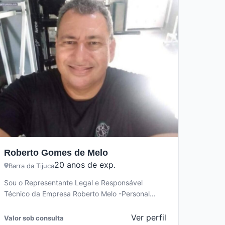
Roberto Gomes de Melo
20 anos de exp.
Barra da Tijuca
Sou o Representante Legal e Responsável
Técnico da Empresa Roberto Melo -Personal
Trainer e Musculação. A empresa Roberto Melo -
…
Ver perfil
Valor sob consulta