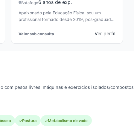
6 anos de exp.
Botafogo
Apaixonado pela Educação Física, sou um
profissional formado desde 2019, pós-graduado
em Cinesiologia e Biomecânica, especializado em
técnicas posturais. Como…
Ver perfil
Valor sob consulta
no com pesos livres, máquinas e exercícios isolados/compostos.
 óssea
Postura
Metabolismo elevado