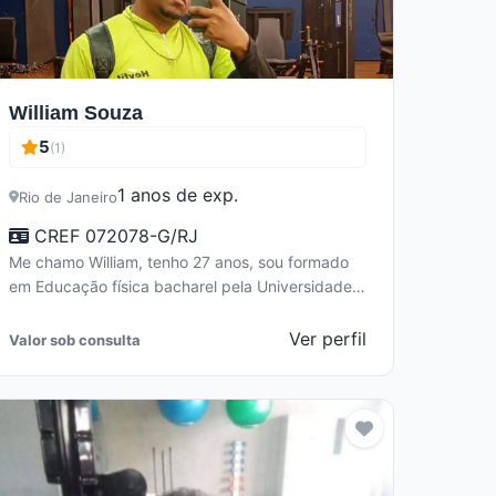
William Souza
5
(1)
1 anos de exp.
Rio de Janeiro
CREF 072078-G/RJ
Me chamo William, tenho 27 anos, sou formado
em Educação física bacharel pela Universidade
Estácio de sá, comecei minha carreira…
Ver perfil
Valor sob consulta