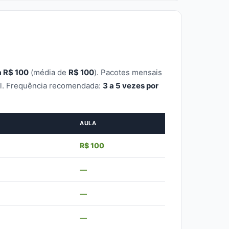
a R$ 100
(média de
R$ 100
). Pacotes mensais
al. Frequência recomendada:
3 a 5 vezes por
AULA
R$ 100
—
—
—