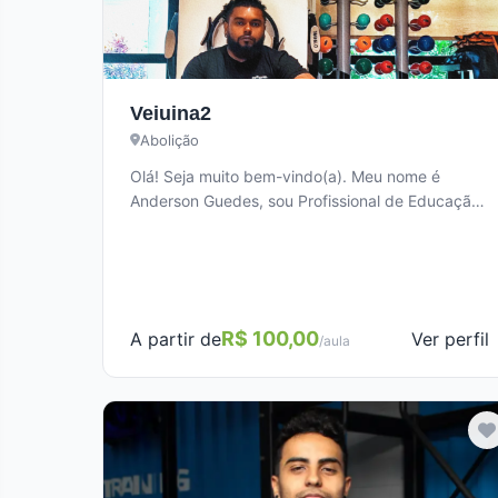
Veiuina2
Abolição
Olá! Seja muito bem-vindo(a). Meu nome é
Anderson Guedes, sou Profissional de Educação
Física (CREF 042945) e Personal Trainer. Minha…
R$ 100,00
Ver perfil
A partir de
/aula