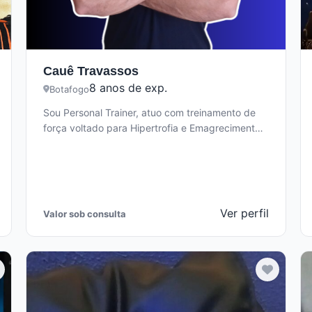
Cauê Travassos
8 anos de exp.
Botafogo
Sou Personal Trainer, atuo com treinamento de
força voltado para Hipertrofia e Emagrecimento
há mais de 8 anos. Faço o…
Ver perfil
Valor sob consulta