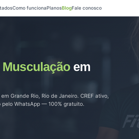
tados
Como funciona
Planos
Blog
Fale conosco
e
Musculação
em
em Grande Rio, Rio de Janeiro. CREF ativo,
to pelo WhatsApp — 100% gratuito.