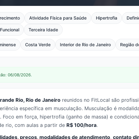
recimento
Atividade Física para Saúde
Hipertrofia
Defin
Funcional
Terceira Idade
minense
Costa Verde
Interior de Rio de Janeiro
Região d
ção: 06/08/2026.
ande Rio, Rio de Janeiro
reunidos no FitLocal são profis
iência específica em musculação. Musculação é modalidade
 Foco em força, hipertrofia (ganho de massa) e condicion
 rio, com aulas a partir de
R$ 100/hora
.
lidades, preços, modalidades de atendimento
,
contato di