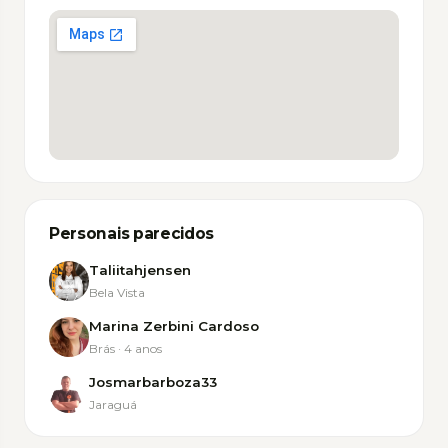
Abrir no Google Maps
Personais parecidos
Taliitahjensen
Bela Vista
Marina Zerbini Cardoso
Brás · 4 anos
Josmarbarboza33
Jaraguá