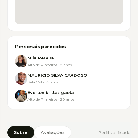
Abrir no Google Maps
Personais parecidos
Mila Pereira
Alto de Pinheiros · 8 anos
MAURICIO SILVA CARDOSO
Bela Vista · 5 anos
Everton brittez gaeta
Alto de Pinheiros · 20 anos
Sobre
Avaliações
Perfil verificado