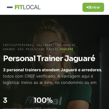
FIT
LOCAL
Entrar
INÍCIO
/
PERSONAL TRAINERS
/
SÃO PAULO
/
GRANDE SÃO PAULO
/
SÃO PAULO
/
JAGUARÉ
Personal Trainer Jaguaré
3 personal trainers atendem Jaguaré e arredores
,
todos com CREF verificado. A vantagem aqui é
logística: treino ao ar livre, no condomínio ou em
academia próxima, sem perder tempo de
deslocamento. WhatsApp direto, sem intermediário.
3
100%
personais na cidade
CREF conferido