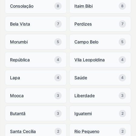
Consolação
Itaim Bibi
8
8
Bela Vista
Perdizes
7
7
Morumbi
Campo Belo
5
5
República
Vila Leopoldina
4
4
Lapa
Saúde
4
4
Mooca
Liberdade
3
3
Butantã
Iguatemi
3
2
Santa Cecília
Rio Pequeno
2
2