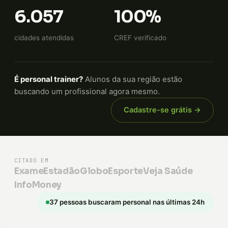
6.057
100%
cidades atendidas
CREF verificado
É personal trainer?
Alunos da sua região estão
buscando um profissional agora mesmo.
Cadastre-se grátis →
CITADO EM
Exame
Estadão
GloboEsporte
Veja Saúde
InfoMoney
37 pessoas buscaram personal nas últimas 24h