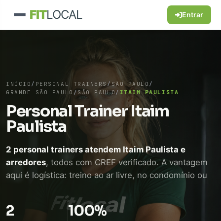
FIT
LOCAL
Entrar
INÍCIO
/
PERSONAL TRAINERS
/
SÃO PAULO
/
GRANDE SÃO PAULO
/
SÃO PAULO
/
ITAIM PAULISTA
Personal Trainer Itaim
Paulista
2 personal trainers atendem Itaim Paulista e
arredores
, todos com CREF verificado. A vantagem
aqui é logística: treino ao ar livre, no condomínio ou
em academia próxima, sem perder tempo de
deslocamento. WhatsApp direto, sem intermediário.
2
100%