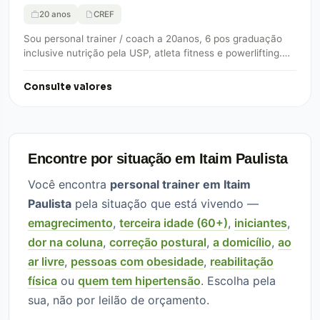
20 anos
CREF
Sou personal trainer / coach a 20anos, 6 pos graduação
inclusive nutrição pela USP, atleta fitness e powerlifting.
Se você deseja mudanças…
Consulte valores
Encontre por situação em Itaim Paulista
Você encontra
personal trainer em Itaim
Paulista
pela situação que está vivendo —
emagrecimento
,
terceira idade (60+)
,
iniciantes
,
dor na coluna
,
correção postural
,
a domicílio
,
ao
ar livre
,
pessoas com obesidade
,
reabilitação
física
ou
quem tem hipertensão
. Escolha pela
sua, não por leilão de orçamento.