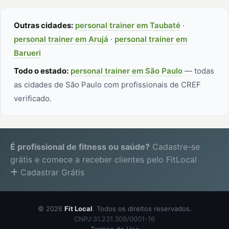
Outras cidades:
personal trainer em Taubaté
·
personal trainer em Arujá
·
personal trainer em
Barueri
Todo o estado:
personal trainer em São Paulo
— todas
as cidades de São Paulo com profissionais de CREF
verificado.
É profissional de fitness ou saúde?
Cadastre-se
grátis e comece a receber clientes pelo FitLocal
Cadastrar Grátis
© 2026
Fit Local
. Todos os direitos reservados.
CNPJ:31.231.309/0001-16