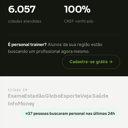
6.057
100%
cidades atendidas
CREF verificado
É personal trainer?
Alunos da sua região estão
buscando um profissional agora mesmo.
Cadastre-se grátis →
CITADO EM
Exame
Estadão
GloboEsporte
Veja Saúde
InfoMoney
37 pessoas buscaram personal nas últimas 24h