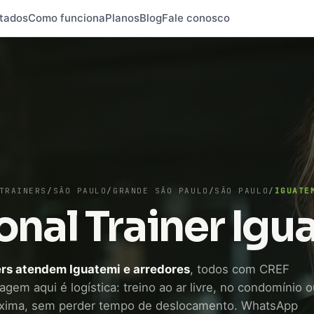
tados
Como funciona
Planos
Blog
Fale conosco
TRAINERS
/
SÃO PAULO
/
GRANDE SÃO PAULO
/
SÃO PAULO
/
IGUATE
onal Trainer Igu
ers atendem Iguatemi e arredores
, todos com CREF
tagem aqui é logística: treino ao ar livre, no condomínio 
xima, sem perder tempo de deslocamento. WhatsApp