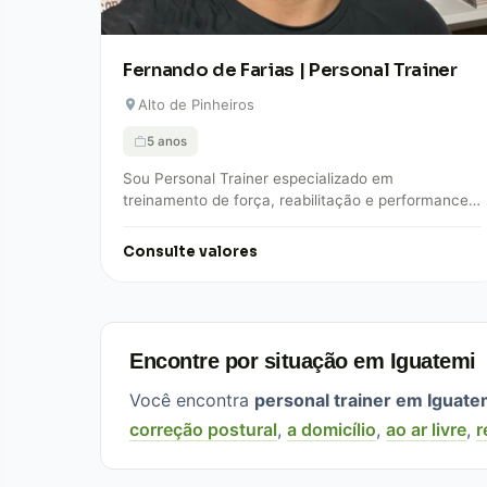
Fernando de Farias | Personal Trainer
Alto de Pinheiros
5 anos
Sou Personal Trainer especializado em
treinamento de força, reabilitação e performance
física. Minha abordagem é totalmente
personalizada, baseada em estratégia, precisão
Consulte valores
e…
Encontre por situação em Iguatemi
Você encontra
personal trainer em Iguate
correção postural
,
a domicílio
,
ao ar livre
,
r