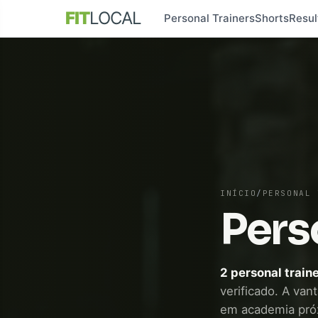
FIT
LOCAL
Personal Trainers
Shorts
Resul
INÍCIO
/
PERSONAL 
Pers
2 personal train
verificado. A van
em academia pró