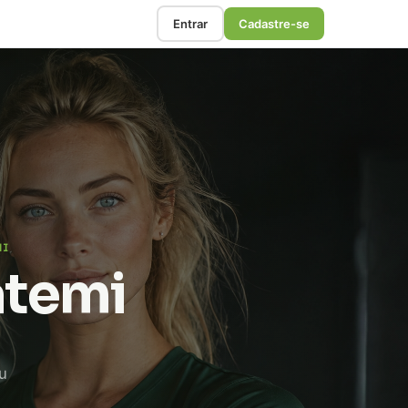
Entrar
Cadastre-se
MI
atemi
ou