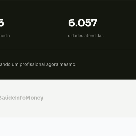
5
6.057
média
cidades atendidas
cando um profissional agora mesmo.
 Saúde
InfoMoney