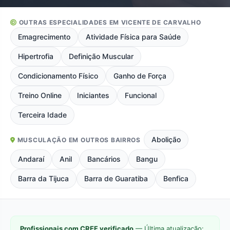
OUTRAS ESPECIALIDADES EM VICENTE DE CARVALHO
Emagrecimento
Atividade Física para Saúde
Hipertrofia
Definição Muscular
Condicionamento Físico
Ganho de Força
Treino Online
Iniciantes
Funcional
Terceira Idade
Abolição
MUSCULAÇÃO EM OUTROS BAIRROS
Andaraí
Anil
Bancários
Bangu
Barra da Tijuca
Barra de Guaratiba
Benfica
Profissionais com CREF verificado
— Última atualização: