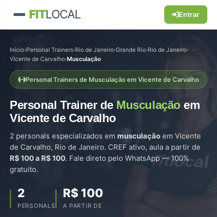
FIT
LOCAL
Entrar
Início
›
Personal Trainers
›
Rio de Janeiro
›
Grande Rio
›
Rio de Janeiro
›
Vicente de Carvalho
›
Musculação
Personal Trainers de Musculação em Vicente de Carvalho
Personal Trainer de
Musculação
em
Vicente de Carvalho
2 personals especializados em
musculação
em Vicente
de Carvalho, Rio de Janeiro. CREF ativo, aula a partir de
R$ 100 a R$ 100
. Fale direto pelo WhatsApp — 100%
gratuito.
2
R$ 100
PERSONALS
A PARTIR DE