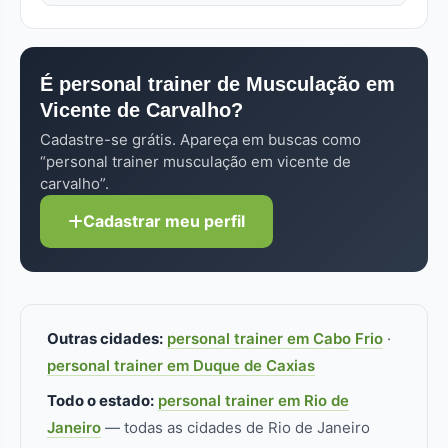
médica.
Aulas online ou em grupo (2 a 4 alunos) custam
Sempre confira o CREF (Conselho Regional de
40% a 60% do valor presencial individual. Cada
Educação Física) no perfil — sem registro ativo,
perfil no FitLocal informa as modalidades de
não pode atuar. Pra musculação
atendimento disponíveis.
É personal trainer de Musculação em
especificamente, formação/especialização
Vicente de Carvalho?
adicional faz diferença real.
Cadastre-se grátis. Apareça em buscas como
“personal trainer musculação em vicente de
carvalho”.
Cadastrar meu perfil
Outras cidades:
personal trainer em Cabo Frio
·
personal trainer em Duque de Caxias
Todo o estado:
personal trainer em Rio de
Janeiro
— todas as cidades de Rio de Janeiro