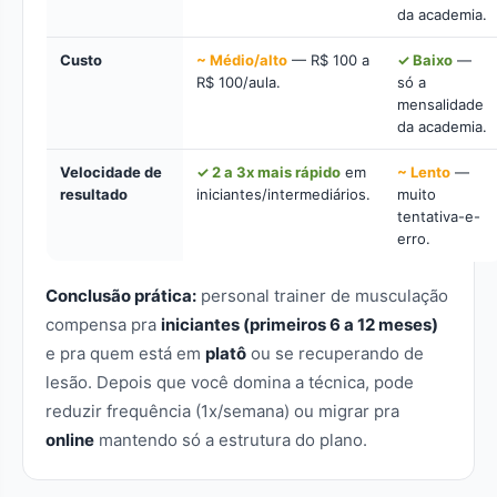
da academia.
Custo
~ Médio/alto
— R$ 100 a
✓ Baixo
—
R$ 100/aula.
só a
mensalidade
da academia.
Velocidade de
✓ 2 a 3x mais rápido
em
~ Lento
—
resultado
iniciantes/intermediários.
muito
tentativa-e-
erro.
Conclusão prática:
personal trainer de musculação
compensa pra
iniciantes (primeiros 6 a 12 meses)
e pra quem está em
platô
ou se recuperando de
lesão. Depois que você domina a técnica, pode
reduzir frequência (1x/semana) ou migrar pra
online
mantendo só a estrutura do plano.