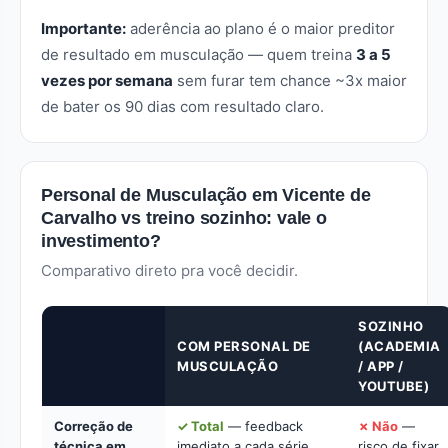
Importante:
aderência ao plano é o maior preditor
de resultado em musculação — quem treina
3 a 5
vezes por semana
sem furar tem chance ~3x maior
de bater os 90 dias com resultado claro.
Personal de Musculação em Vicente de
Carvalho vs treino sozinho: vale o
investimento?
Comparativo direto pra você decidir.
SOZINHO
COM PERSONAL DE
(ACADEMIA
MUSCULAÇÃO
/ APP /
YOUTUBE)
Correção de
✓ Total
— feedback
✗ Não
—
técnica em
imediato a cada série.
risco de fixar