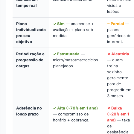
tempo real
vícios e
lesões.
Plano
✓ Sim
— anamnese +
~ Parcial
—
individualizado
avaliação + plano sob
planos
pro seu
medida.
genéricos de
objetivo
internet.
Periodização e
✓ Estruturada
—
✗ Aleatória
progressão de
micro/meso/macrociclos
— quem
cargas
planejados.
treina
sozinho
geralmente
para de
progredir em
3 meses.
Aderência no
✓ Alta (~70% em 1 ano)
✗ Baixa
longo prazo
— compromisso de
(~20% em 1
horário + cobrança.
ano)
— taxa
de
desistência