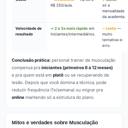
R$ 250/aula.
só a
mensalidade
da academia.
Velocidade de
✓ 2 a 3x mais rápido
em
~ Lento
—
resultado
iniciantes/intermediários.
muito
tentativa-e-
erro.
Conclusão prática:
personal trainer de musculação
compensa pra
iniciantes (primeiros 6 a 12 meses)
e pra quem está em
platô
ou se recuperando de
lesão. Depois que você domina a técnica, pode
reduzir frequência (1x/semana) ou migrar pra
online
mantendo só a estrutura do plano.
Mitos e verdades sobre Musculação