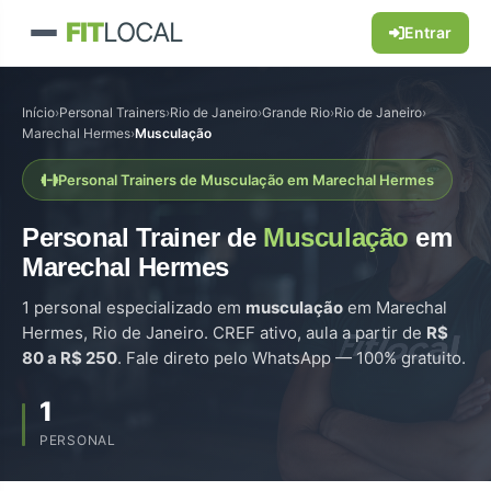
FIT
LOCAL
Entrar
Início
›
Personal Trainers
›
Rio de Janeiro
›
Grande Rio
›
Rio de Janeiro
›
Marechal Hermes
›
Musculação
Personal Trainers de Musculação em Marechal Hermes
Personal Trainer de
Musculação
em
Marechal Hermes
1 personal especializado em
musculação
em Marechal
Hermes, Rio de Janeiro. CREF ativo, aula a partir de
R$
80 a R$ 250
. Fale direto pelo WhatsApp — 100% gratuito.
1
PERSONAL