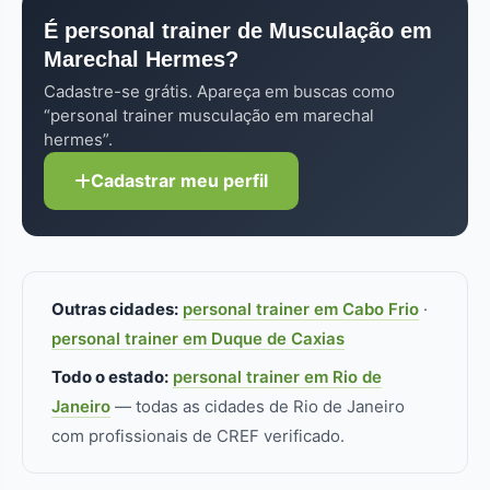
não pode atuar. Pra musculação
atendimento disponíveis.
É personal trainer de Musculação em
especificamente, formação/especialização
Marechal Hermes?
adicional faz diferença real.
Cadastre-se grátis. Apareça em buscas como
“personal trainer musculação em marechal
hermes”.
Cadastrar meu perfil
Outras cidades:
personal trainer em Cabo Frio
·
personal trainer em Duque de Caxias
Todo o estado:
personal trainer em Rio de
Janeiro
— todas as cidades de Rio de Janeiro
com profissionais de CREF verificado.