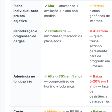
Plano
✓ Sim
— anamnese +
~ Parcial
—
individualizado
avaliação + plano sob
planos
pro seu
medida.
genéricos de
objetivo
internet.
Periodização e
✓ Estruturada
—
✗ Aleatória
progressão de
micro/meso/macrociclos
— quem
cargas
planejados.
treina
sozinho
geralmente
para de
progredir em
3 meses.
Aderência no
✓ Alta (~70% em 1 ano)
✗ Baixa
longo prazo
— compromisso de
(~20% em 1
horário + cobrança.
ano)
— taxa
de
desistência
da academia.
Custo
~ Médio/alto
— R$ 80 a
✓ Baixo
—