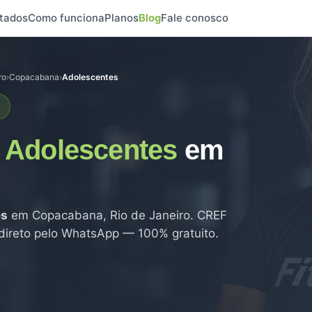
tados
Como funciona
Planos
Blog
Fale conosco
ro
›
Copacabana
›
Adolescentes
e
Adolescentes
em
es
em Copacabana, Rio de Janeiro. CREF
 direto pelo WhatsApp — 100% gratuito.