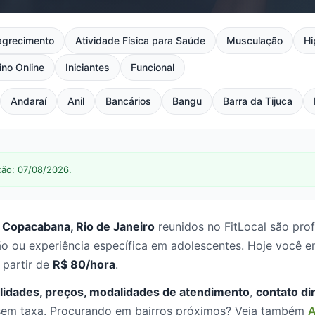
grecimento
Atividade Física para Saúde
Musculação
Hi
ino Online
Iniciantes
Funcional
Andaraí
Anil
Bancários
Bangu
Barra da Tijuca
ção: 07/08/2026.
 Copacabana, Rio de Janeiro
reunidos no FitLocal são pro
o ou experiência específica em adolescentes. Hoje você 
 partir de
R$ 80/hora
.
lidades, preços, modalidades de atendimento
,
contato di
, sem taxa. Procurando em bairros próximos? Veja também
A