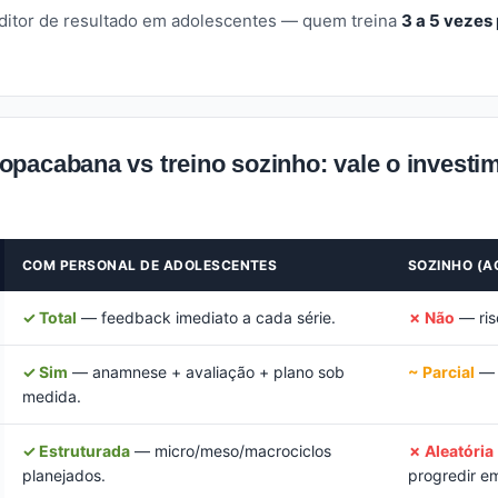
editor de resultado em adolescentes — quem treina
3 a 5 vezes
pacabana vs treino sozinho: vale o investi
COM PERSONAL DE ADOLESCENTES
SOZINHO (A
✓ Total
— feedback imediato a cada série.
✗ Não
— risc
✓ Sim
— anamnese + avaliação + plano sob
~ Parcial
— p
medida.
✓ Estruturada
— micro/meso/macrociclos
✗ Aleatória
planejados.
progredir e