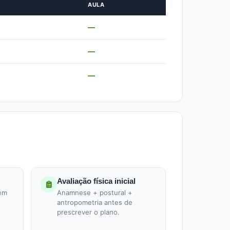
AULA
—
—
—
Avaliação física inicial
 em
Anamnese + postural +
antropometria antes de
prescrever o plano.