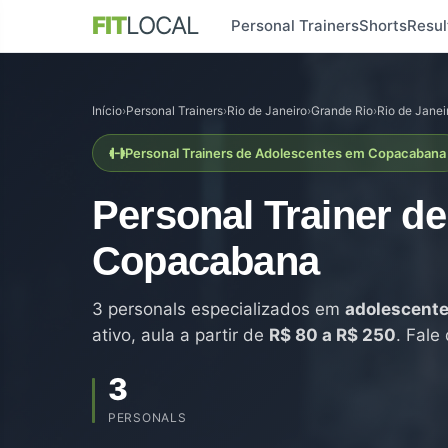
FIT
LOCAL
Personal Trainers
Shorts
Resul
Início
›
Personal Trainers
›
Rio de Janeiro
›
Grande Rio
›
Rio de Janei
Personal Trainers de Adolescentes em Copacabana
Personal Trainer d
Copacabana
3 personals especializados em
adolescent
ativo, aula a partir de
R$ 80 a R$ 250
. Fale
3
PERSONALS