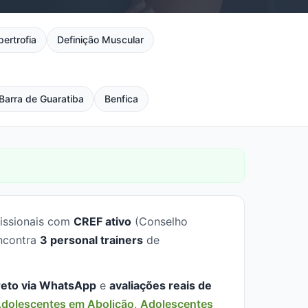
pertrofia
Definição Muscular
Barra de Guaratiba
Benfica
fissionais com
CREF ativo
(Conselho
encontra
3 personal trainers
de
reto via WhatsApp
e
avaliações reais de
dolescentes em Abolição
,
Adolescentes