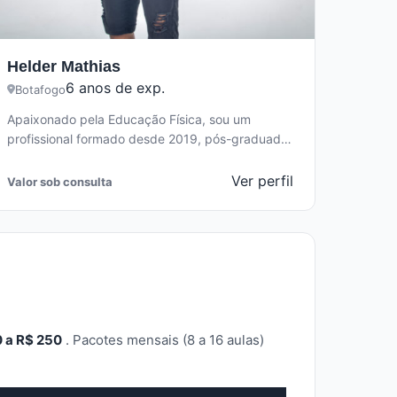
Helder Mathias
6 anos de exp.
Botafogo
Apaixonado pela Educação Física, sou um
profissional formado desde 2019, pós-graduado
em Cinesiologia e Biomecânica, especializado em
técnicas posturais. Como…
Ver perfil
Valor sob consulta
 a R$ 250
. Pacotes mensais (8 a 16 aulas)