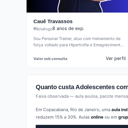
Cauê Travassos
8 anos de exp.
Botafogo
Sou Personal Trainer, atuo com treinamento de
força voltado para Hipertrofia e Emagrecimento
há mais de 8 anos. Faço o…
Ver perfil
Valor sob consulta
Quanto custa Adolescentes co
Faixa observada — aula avulsa, pacote mensa
Em Copacabana, Rio de Janeiro, uma
aula ind
reduzem 15% a 30%. Aulas
online
ou em
gru