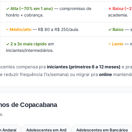
✓ Alta (~70% em 1 ano)
— compromisso de
✗ Baixa (~
horário + cobrança.
academia.
~ Médio/alto
— R$ 80 a R$ 250/aula.
✓ Baixo
— s
✓ 2 a 3x mais rápido
em
~ Lento
— mu
iniciantes/intermediários.
escentes compensa pra
iniciantes (primeiros 6 a 12 meses)
e pr
e reduzir frequência (1x/semana) ou migrar pra
online
mantendo 
imos de Copacabana
a.
 Andaraí
Adolescentes em Anil
Adolescentes em Bancários