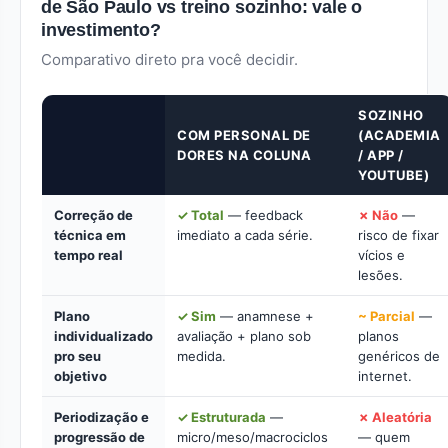
de São Paulo vs treino sozinho: vale o
investimento?
Comparativo direto pra você decidir.
SOZINHO
COM PERSONAL DE
(ACADEMIA
DORES NA COLUNA
/ APP /
YOUTUBE)
Correção de
✓ Total
— feedback
✗ Não
—
técnica em
imediato a cada série.
risco de fixar
tempo real
vícios e
lesões.
Plano
✓ Sim
— anamnese +
~ Parcial
—
individualizado
avaliação + plano sob
planos
pro seu
medida.
genéricos de
objetivo
internet.
Periodização e
✓ Estruturada
—
✗ Aleatória
progressão de
micro/meso/macrociclos
— quem