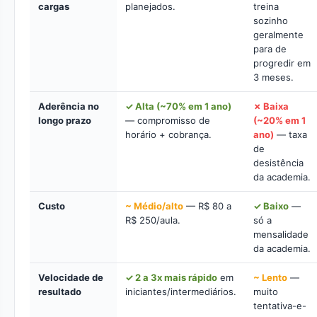
cargas
planejados.
treina
sozinho
geralmente
para de
progredir em
3 meses.
Aderência no
✓ Alta (~70% em 1 ano)
✗ Baixa
longo prazo
— compromisso de
(~20% em 1
horário + cobrança.
ano)
— taxa
de
desistência
da academia.
Custo
~ Médio/alto
— R$ 80 a
✓ Baixo
—
R$ 250/aula.
só a
mensalidade
da academia.
Velocidade de
✓ 2 a 3x mais rápido
em
~ Lento
—
resultado
iniciantes/intermediários.
muito
tentativa-e-