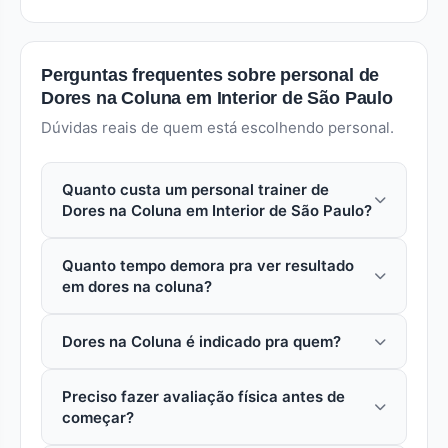
Perguntas frequentes sobre personal de
Dores na Coluna em Interior de São Paulo
Dúvidas reais de quem está escolhendo personal.
Quanto custa um personal trainer de
Dores na Coluna em Interior de São Paulo?
Em interior de são paulo (São Paulo), uma aula
Quanto tempo demora pra ver resultado
avulsa com personal especializado em dores na
em dores na coluna?
coluna custa entre R$ 80 a R$ 250. Pacotes
mensais reduzem o custo por aula em 15% a
Depende do objetivo. Em dores na coluna,
30%. Dores na coluna
Dores na Coluna é indicado pra quem?
mudanças iniciais (postura, condicionamento)
aparecem em 3 a 4 semanas. Mudanças
Dores na coluna é indicado pra quem quer
estéticas significativas pedem 3 a 6 meses de
Preciso fazer avaliação física antes de
trabalhar especificamente esse objetivo.
treino consistente. Aderência ao plano é o maior
começar?
Personal trainer faz avaliação inicial pra
preditor de resultado.