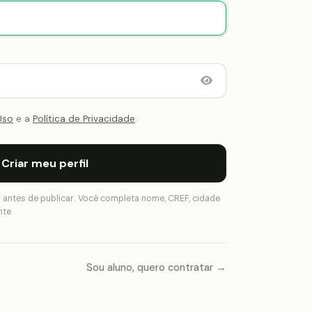
Uso
e a
Política de Privacidade
.
Criar meu perfil
 antes de publicar. Você completa nome, CREF, cidade
nte.
Sou aluno, quero contratar →