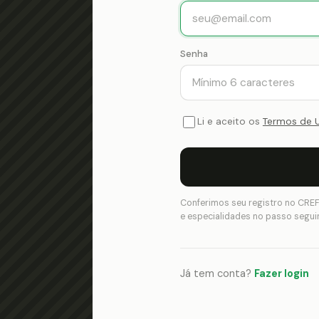
Senha
Li e aceito os
Termos de 
Conferimos seu registro no CREF
e especialidades no passo segui
Já tem conta?
Fazer login