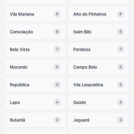
Vila Mariana
Alto de Pinheiros
9
8
Consolação
Itaim Bibi
8
8
Bela Vista
Perdizes
7
7
Morumbi
Campo Belo
5
5
República
Vila Leopoldina
4
4
Lapa
Saúde
4
4
Butantã
Jaguaré
3
3