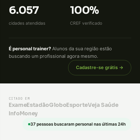
6.057
100%
cidades atendidas
CREF verificado
É personal trainer?
Alunos da sua região estão
buscando um profissional agora mesmo.
Cadastre-se grátis →
CITADO EM
Exame
Estadão
GloboEsporte
Veja Saúde
InfoMoney
37 pessoas buscaram personal nas últimas 24h