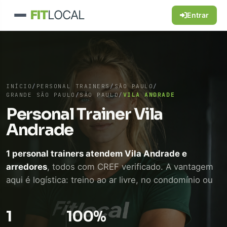
FIT
LOCAL
Entrar
INÍCIO
/
PERSONAL TRAINERS
/
SÃO PAULO
/
GRANDE SÃO PAULO
/
SÃO PAULO
/
VILA ANDRADE
Personal Trainer Vila
Andrade
1 personal trainers atendem Vila Andrade e
arredores
, todos com CREF verificado. A vantagem
aqui é logística: treino ao ar livre, no condomínio ou
em academia próxima, sem perder tempo de
deslocamento. WhatsApp direto, sem intermediário.
1
100%