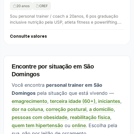
20 anos
CREF
Sou personal trainer / coach a 20anos, 6 pos graduação
inclusive nutrição pela USP, atleta fitness e powerlifting.
Se você deseja mudanças…
Consulte valores
Encontre por situação em São
Domingos
Você encontra
personal trainer em São
Domingos
pela situação que está vivendo —
emagrecimento
,
terceira idade (60+)
,
iniciantes
,
dor na coluna
,
correção postural
,
a domicílio
,
pessoas com obesidade
,
reabilitação física
,
quem tem hipertensão
ou
online
. Escolha pela
sua, não por leilão de orçamento.