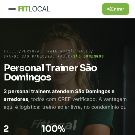
FIT
LOCAL
Entrar
INÍCIO
/
PERSONAL TRAINERS
/
SÃO PAULO
/
GRANDE SÃO PAULO
/
SÃO PAULO
/
SÃO DOMINGOS
Personal Trainer São
Domingos
2 personal trainers atendem São Domingos e
arredores
, todos com CREF verificado. A vantagem
aqui é logística: treino ao ar livre, no condomínio ou
em academia próxima, sem perder tempo de
deslocamento. WhatsApp direto, sem intermediário.
2
100%