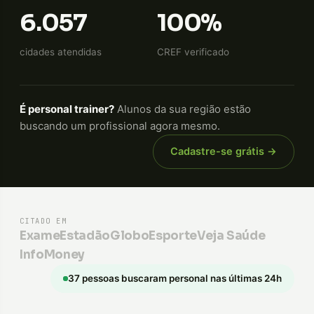
6.057
100%
cidades atendidas
CREF verificado
É personal trainer?
Alunos da sua região estão
buscando um profissional agora mesmo.
Cadastre-se grátis →
CITADO EM
Exame
Estadão
GloboEsporte
Veja Saúde
InfoMoney
37 pessoas buscaram personal nas últimas 24h