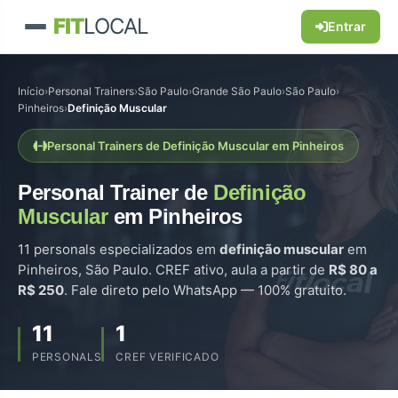
FIT
LOCAL
Entrar
Início
›
Personal Trainers
›
São Paulo
›
Grande São Paulo
›
São Paulo
›
Pinheiros
›
Definição Muscular
Personal Trainers de Definição Muscular em Pinheiros
Personal Trainer de
Definição
Muscular
em Pinheiros
11 personals especializados em
definição muscular
em
Pinheiros, São Paulo. CREF ativo, aula a partir de
R$ 80 a
R$ 250
. Fale direto pelo WhatsApp — 100% gratuito.
11
1
PERSONALS
CREF VERIFICADO