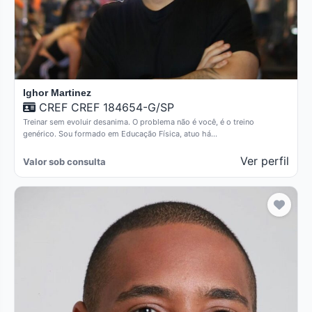
Ighor Martinez
CREF CREF 184654-G/SP
Treinar sem evoluir desanima. O problema não é você, é o treino
genérico. Sou formado em Educação Física, atuo há…
Ver perfil
Valor sob consulta