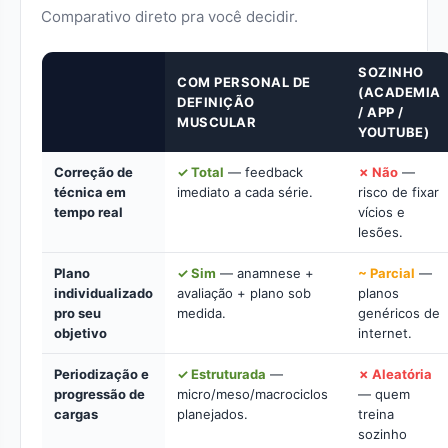
Comparativo direto pra você decidir.
SOZINHO
COM PERSONAL DE
(ACADEMIA
DEFINIÇÃO
/ APP /
MUSCULAR
YOUTUBE)
Correção de
✓ Total
— feedback
✗ Não
—
técnica em
imediato a cada série.
risco de fixar
tempo real
vícios e
lesões.
Plano
✓ Sim
— anamnese +
~ Parcial
—
individualizado
avaliação + plano sob
planos
pro seu
medida.
genéricos de
objetivo
internet.
Periodização e
✓ Estruturada
—
✗ Aleatória
progressão de
micro/meso/macrociclos
— quem
cargas
planejados.
treina
sozinho