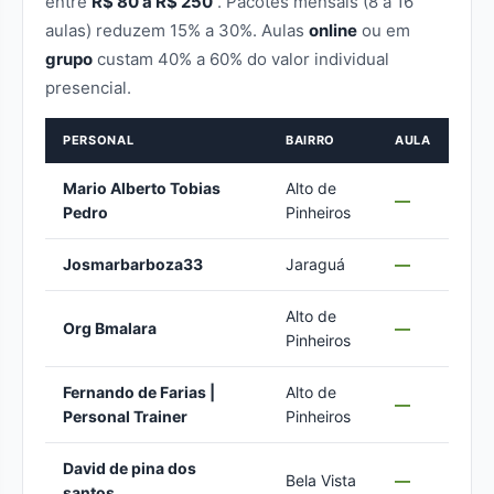
entre
R$ 80 a R$ 250
. Pacotes mensais (8 a 16
aulas) reduzem 15% a 30%. Aulas
online
ou em
grupo
custam 40% a 60% do valor individual
presencial.
PERSONAL
BAIRRO
AULA
Mario Alberto Tobias
Alto de
—
Pedro
Pinheiros
Josmarbarboza33
Jaraguá
—
Alto de
Org Bmalara
—
Pinheiros
Fernando de Farias |
Alto de
—
Personal Trainer
Pinheiros
David de pina dos
Bela Vista
—
santos