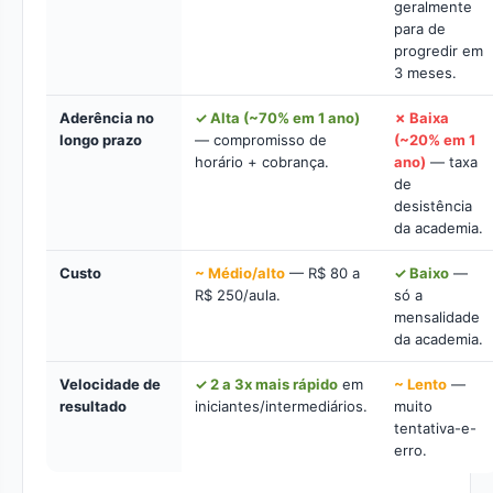
geralmente
para de
progredir em
3 meses.
Aderência no
✓ Alta (~70% em 1 ano)
✗ Baixa
longo prazo
— compromisso de
(~20% em 1
horário + cobrança.
ano)
— taxa
de
desistência
da academia.
Custo
~ Médio/alto
— R$ 80 a
✓ Baixo
—
R$ 250/aula.
só a
mensalidade
da academia.
Velocidade de
✓ 2 a 3x mais rápido
em
~ Lento
—
resultado
iniciantes/intermediários.
muito
tentativa-e-
erro.