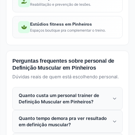
Reabilitação e prevenção de lesões.
Estúdios fitness em Pinheiros
Espaços boutique pra complementar o treino.
Perguntas frequentes sobre personal de
Definição Muscular em Pinheiros
Dúvidas reais de quem está escolhendo personal.
Quanto custa um personal trainer de
Definição Muscular em Pinheiros?
Em pinheiros (São Paulo), uma aula avulsa com
Quanto tempo demora pra ver resultado
personal especializado em definição muscular
em definição muscular?
custa entre R$ 80 a R$ 250. Pacotes mensais
reduzem o custo por aula em 15% a 30%.