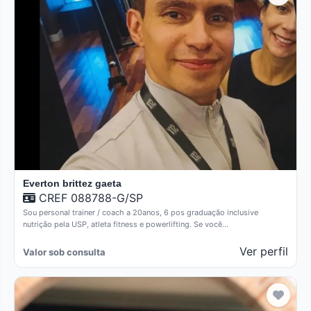
Everton brittez gaeta
CREF 088788-G/SP
Sou personal trainer / coach a 20anos, 6 pos graduação inclusive
nutrição pela USP, atleta fitness e powerlifting. Se você…
Ver perfil
Valor sob consulta