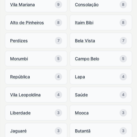
Vila Mariana
Consolação
9
8
Alto de Pinheiros
Itaim Bibi
8
8
Perdizes
Bela Vista
7
7
Morumbi
Campo Belo
5
5
República
Lapa
4
4
Vila Leopoldina
Saúde
4
4
Liberdade
Mooca
3
3
Jaguaré
Butantã
3
3