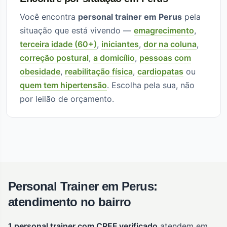
Você encontra
personal trainer em Perus
pela
situação que está vivendo —
emagrecimento
,
terceira idade (60+)
,
iniciantes
,
dor na coluna
,
correção postural
,
a domicílio
,
pessoas com
obesidade
,
reabilitação física
,
cardiopatas
ou
quem tem hipertensão
. Escolha pela sua, não
por leilão de orçamento.
Personal Trainer em Perus:
atendimento no bairro
1 personal trainer com CREF verificado
atendem em