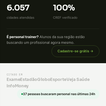
6.057
100%
cidades atendidas
CREF verificado
É personal trainer?
Alunos da sua região estão
buscando um profissional agora mesmo.
Cadastre-se grátis →
CITADO EM
Exame
Estadão
GloboEsporte
Veja Saúde
InfoMoney
37 pessoas buscaram personal nas últimas 24h