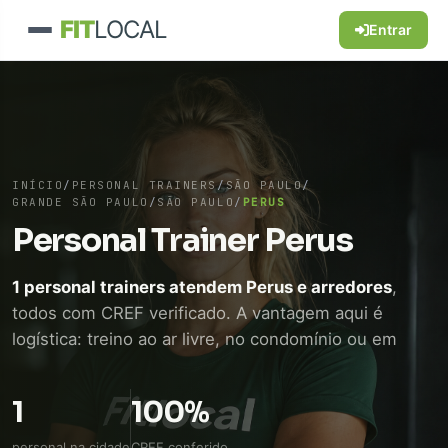
FIT
LOCAL
Entrar
INÍCIO
/
PERSONAL TRAINERS
/
SÃO PAULO
/
GRANDE SÃO PAULO
/
SÃO PAULO
/
PERUS
Personal Trainer Perus
1 personal trainers atendem Perus e arredores
,
todos com CREF verificado. A vantagem aqui é
logística: treino ao ar livre, no condomínio ou em
academia próxima, sem perder tempo de
deslocamento. WhatsApp direto, sem intermediário.
1
100%
personal na cidade
CREF conferido